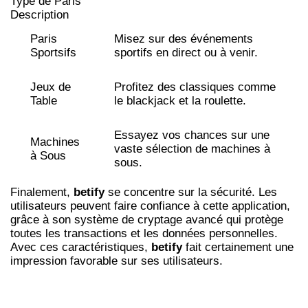
Type de Paris
Description
Paris
Misez sur des événements
Sportsifs
sportifs en direct ou à venir.
Jeux de
Profitez des classiques comme
Table
le blackjack et la roulette.
Essayez vos chances sur une
Machines
vaste sélection de machines à
à Sous
sous.
Finalement,
betify
se concentre sur la sécurité. Les
utilisateurs peuvent faire confiance à cette application,
grâce à son système de cryptage avancé qui protège
toutes les transactions et les données personnelles.
Avec ces caractéristiques,
betify
fait certainement une
impression favorable sur ses utilisateurs.
LES OPTIONS DE PARIS DISPONIBLES
SUR BETIFY