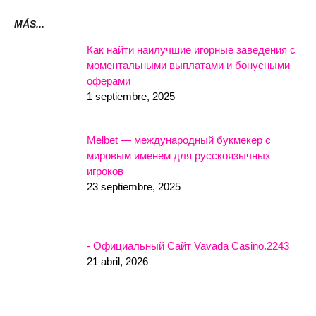
MÁS...
Как найти наилучшие игорные заведения с
моментальными выплатами и бонусными
оферами
1 septiembre, 2025
Melbet — международный букмекер с
мировым именем для русскоязычных
игроков
23 septiembre, 2025
- Официальный Сайт Vavada Casino.2243
21 abril, 2026