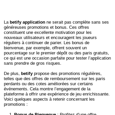
PROMOTIONS ET BONUS OFFERTS
PAR BETIFY
La
betify application
ne serait pas complète sans ses
généreuses promotions et bonus. Ces offres
constituent une excellente motivation pour les
nouveaux utilisateurs et encouragent les joueurs
réguliers à continuer de parier. Les bonus de
bienvenue, par exemple, offrent souvent un
pourcentage sur le premier dépôt ou des paris gratuits,
ce qui est une occasion parfaite pour tester l’application
sans prendre de gros risques.
De plus,
betify
propose des promotions régulières,
telles que des offres de remboursement sur les paris
perdants ou des cotes améliorées sur certains
événements. Cela montre l’engagement de la
plateforme à offrir une expérience de jeu enrichissante.
Voici quelques aspects à retenir concernant les
promotions :
Bonus de Bienvenue
: Profitez d’une offre