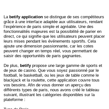
DISTINCTIVES DE LA BETIFY
APPLICATION
La
betify application
se distingue de ses compétiteurs
grâce à une interface adaptée aux utilisateurs, rendant
l’expérience de paris simple et agréable. Une des
fonctionnalités majeures est la possibilité de parier en
direct, ce qui signifie que les utilisateurs peuvent placer
leurs mises pendant les événements sportifs. Cela
ajoute une dimension passionnante, car les cotes
peuvent changer en temps réel, vous permettant de
saisir des opportunités de paris gagnantes.
De plus,
betify
propose une large gamme de sports et
de jeux de casino. Que vous soyez passionné par le
football, le basketball, ou les jeux de table comme le
blackjack et la roulette, cette application couvre tous
vos besoins. Afin de vous donner un aperçu des
différents types de paris, nous avons créé le tableau
suivant, illustrant les catégories disponibles sur la
plateforme :