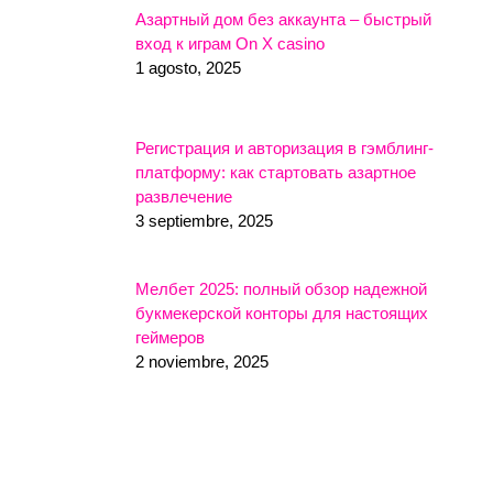
Азартный дом без аккаунта – быстрый
вход к играм On X casino
1 agosto, 2025
Регистрация и авторизация в гэмблинг-
платформу: как стартовать азартное
развлечение
3 septiembre, 2025
Мелбет 2025: полный обзор надежной
букмекерской конторы для настоящих
геймеров
2 noviembre, 2025