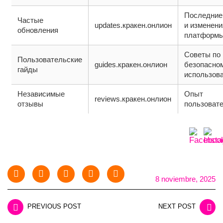
Последние
Частые
updates.кракен.онлион
и изменени
обновления
платформы
Советы по
Пользовательские
guides.кракен.онлион
безопасно
гайды
использов
Независимые
Опыт
reviews.кракен.онлион
отзывы
пользовате
8 noviembre, 2025
PREVIOUS POST
NEXT POST