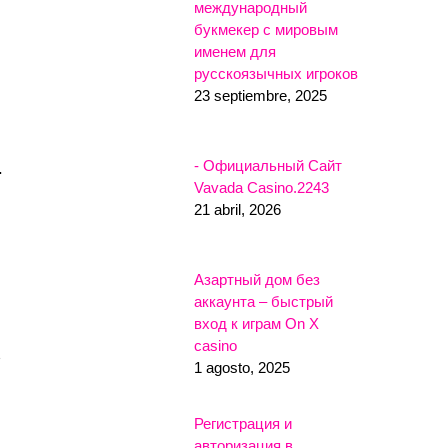
международный
букмекер с мировым
именем для
русскоязычных игроков
23 septiembre, 2025
- Официальный Сайт
.
Vavada Casino.2243
21 abril, 2026
Азартный дом без
аккаунта – быстрый
вход к играм On X
casino
ь
1 agosto, 2025
Регистрация и
авторизация в