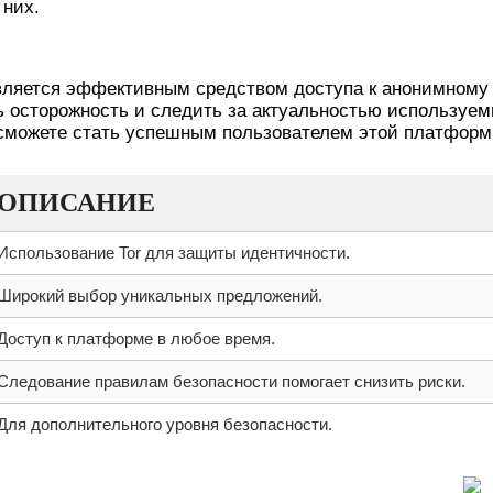
 них.
является эффективным средством доступа к анонимному
ь осторожность и следить за актуальностью используе
 сможете стать успешным пользователем этой платформ
ОПИСАНИЕ
Использование Tor для защиты идентичности.
Широкий выбор уникальных предложений.
Доступ к платформе в любое время.
Следование правилам безопасности помогает снизить риски.
Для дополнительного уровня безопасности.