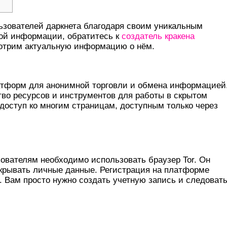
ьзователей даркнета благодаря своим уникальным
ой информации, обратитесь к
создатель кракена
мотрим актуальную информацию о нём.
латформ для анонимной торговли и обмена информацией
во ресурсов и инструментов для работы в скрытом
доступ ко многим страницам, доступным только через
ОН?
зователям необходимо использовать браузер Tor. Он
скрывать личные данные. Регистрация на платформе
 Вам просто нужно создать учетную запись и следоват
КЕН