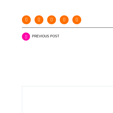
PREVIOUS POST
LEAVE A REPLY