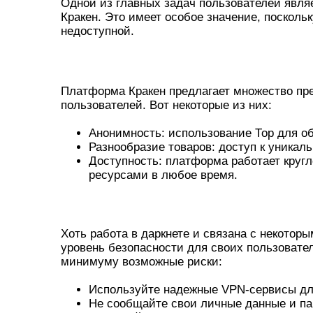
Одной из главных задач пользователей явля
Кракен. Это имеет особое значение, посколь
недоступной.
ПРЕИМУЩЕСТВА ИСПОЛЬЗОВ
Платформа Кракен предлагает множество пре
пользователей. Вот некоторые из них:
Анонимность: использование Тор для об
Разнообразие товаров: доступ к уника
Доступность: платформа работает круг
ресурсами в любое время.
МИНИМАЛЬНЫЕ РИСКИ ПРИ 
Хоть работа в даркнете и связана с некото
уровень безопасности для своих пользовател
минимуму возможные риски:
Используйте надежные VPN-сервисы для
Не сообщайте свои личные данные и па