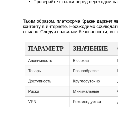
Проверяйте ссылки перед переходом на
ЗАКЛЮЧЕНИЕ
Таким образом, платформа Кракен даркнет 
контенту в интернете. Необходимо соблюдат
ссылок. Следуя правилам безопасности, вы
ПАРАМЕТР
ЗНАЧЕНИЕ
Анонимность
Высокая
Товары
Разнообразие
Доступность
Круглосуточно
Риски
Минимальные
VPN
Рекомендуется