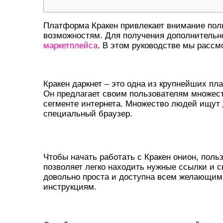
Платформа Кракен привлекает внимание пол
возможностям. Для получения дополнительн
маркетплейса
. В этом руководстве мы расс
ЧТО ТАКОЕ КРАКЕН ДАРКНЕТ?
Кракен даркнет – это одна из крупнейших п
Он предлагает своим пользователям множест
сегменте интернета. Множество людей ищут 
специальный браузер.
КАК РАБОТАТЬ С КРАКЕН ОНИ
Чтобы начать работать с Кракен онион, поль
позволяет легко находить нужные ссылки и 
довольно проста и доступна всем желающим.
инструкциям.
БЕЗОПАСНЫЕ ССЫЛКИ НА КРА