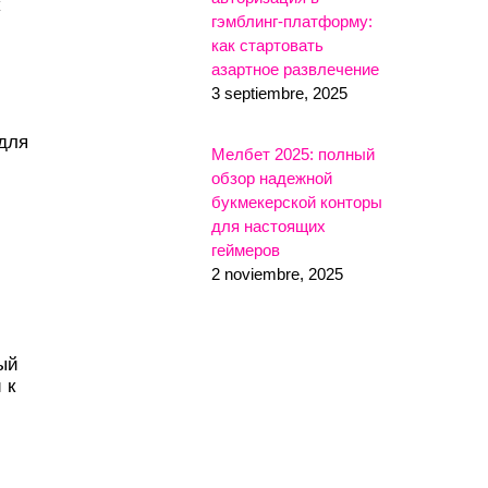
гэмблинг-платформу:
как стартовать
азартное развлечение
3 septiembre, 2025
для
Мелбет 2025: полный
обзор надежной
букмекерской конторы
для настоящих
геймеров
2 noviembre, 2025
ый
 к