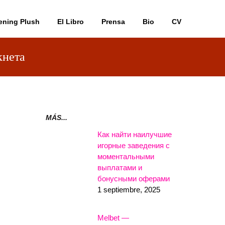
ening Plush
El Libro
Prensa
Bio
CV
кнета
MÁS...
Как найти наилучшие
игорные заведения с
моментальными
выплатами и
бонусными оферами
1 septiembre, 2025
Melbet —