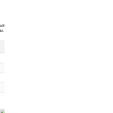
мых
ы.