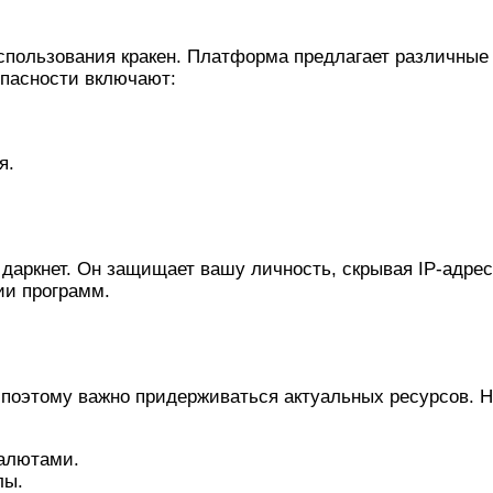
спользования кракен. Платформа предлагает различные
пасности включают:
я.
в даркнет. Он защищает вашу личность, скрывая IP-адре
ии программ.
, поэтому важно придерживаться актуальных ресурсов. 
валютами.
лы.