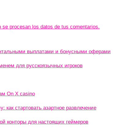
se procesan los datos de tus comentarios.
ентальными выплатами и бонусными оферами
менем для русскоязычных игроков
ам On X casino
: как стартовать азартное развлечение
кой конторы для настоящих геймеров