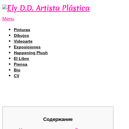
Menu
Pinturas
Dibujos
Videoarte
Exposiciones
Happening Plush
El Libro
Prensa
Bio
CV
Кракен: Все о функционале даркнета на 
Кракен: Все о функционале даркнета на 
Содержание