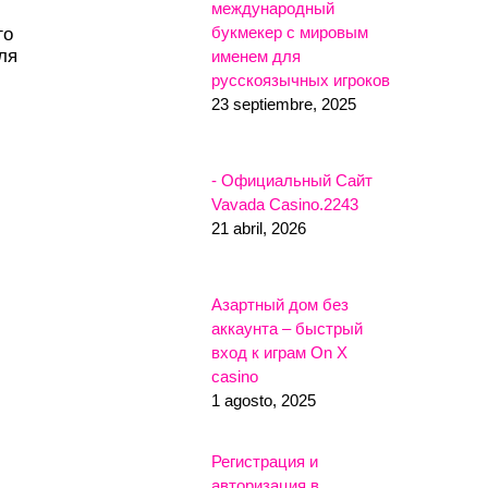
международный
букмекер с мировым
го
ля
именем для
русскоязычных игроков
23 septiembre, 2025
- Официальный Сайт
Vavada Casino.2243
21 abril, 2026
Азартный дом без
аккаунта – быстрый
вход к играм On X
casino
1 agosto, 2025
Регистрация и
авторизация в