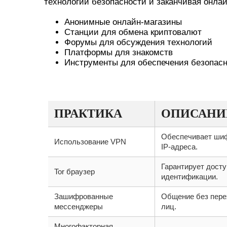
технологий безопасности и заканчивая онла
Анонимные онлайн-магазины
Станции для обмена криптовалют
Форумы для обсуждения технологий
Платформы для знакомств
Инструменты для обеспечения безопасн
ТАБЛИЦА ЛУЧШИХ ПРАКТИК 
ПРАКТИКА
ОПИСАНИ
Обеспечивает шиф
Использование VPN
IP-адреса.
Гарантирует досту
Tor браузер
идентификации.
Зашифрованные
Общение без пере
мессенджеры
лиц.
Многофакторная