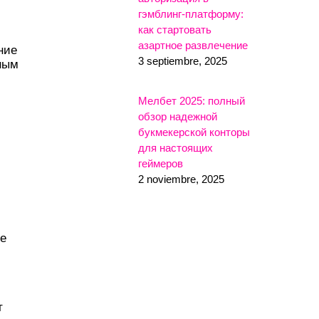
гэмблинг-платформу:
как стартовать
азартное развлечение
ние
3 septiembre, 2025
нным
Мелбет 2025: полный
обзор надежной
букмекерской конторы
для настоящих
геймеров
2 noviembre, 2025
те
т