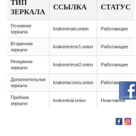
ТИП
ССЫЛКА
СТАТУС
ЗЕРКАЛА
Основное
krakenmain.onion
Работающее
зеркала
Вторичное
krakenmirror1.onion
Работающее
зеркало
Резервное
krakenmirror2.onion
Работающее
зеркало
Дополнительное
krakenaccess.onion
Работающее
зеркало
Пробное
krakentrial.onion
Неактивное
зеркало