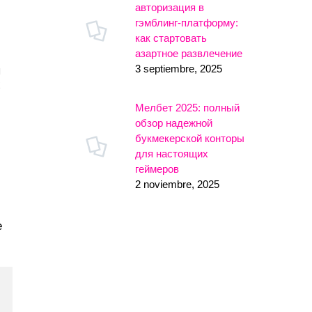
авторизация в
гэмблинг-платформу:
как стартовать
азартное развлечение
3 septiembre, 2025
ы
х
Мелбет 2025: полный
обзор надежной
букмекерской конторы
для настоящих
геймеров
2 noviembre, 2025
е