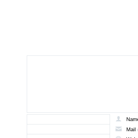
LEAVE A REPLY
Nam
Mail