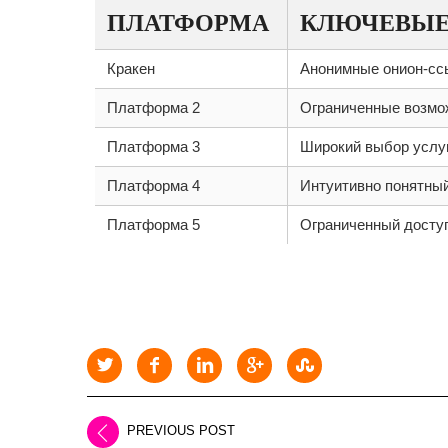
ПЛАТФОРМА
КЛЮЧЕВЫЕ
Кракен
Анонимные онион-сс
Платформа 2
Ограниченные возмо
Платформа 3
Широкий выбор услуг
Платформа 4
Интуитивно понятны
Платформа 5
Ограниченный доступ
PREVIOUS POST