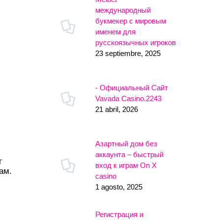
международный
букмекер с мировым
именем для
русскоязычных игроков
23 septiembre, 2025
- Официальный Сайт
Vavada Casino.2243
21 abril, 2026
Азартный дом без
аккаунта – быстрый
т
вход к играм On X
ам.
casino
1 agosto, 2025
Регистрация и