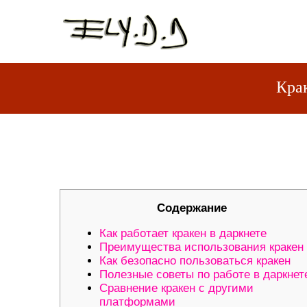
Кра
КРАКЕН: ВАШ БЕЗОПАСНЫЙ П
Содержание
Как работает кракен в даркнете
Преимущества использования кракен
Как безопасно пользоваться кракен
Полезные советы по работе в даркнет
Сравнение кракен с другими
платформами