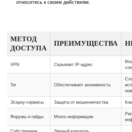
относитесь к своим действиям.
ТАБЛИЦА ВОЗМОЖНОСТЕЙ
ДОСТУПА К КРАКЕНУ
МЕТОД
ПРЕИМУЩЕСТВА
Н
ДОСТУПА
Мо
VPN
Скрывает IP-адрес
со
Сл
Tor
Обеспечивает анонимность
исп
нов
Эскроу-сервисы
Защита от мошенничества
Ком
Рис
Форумы и гайды
Много информации
ин
Собственная
Личный контроль