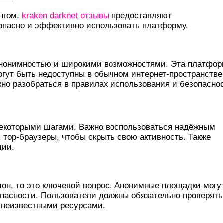
нгом,
kraken darknet отзывы
предоставляют
пасно и эффективно использовать платформу.
 анонимностью и широкими возможностями. Эта платфо
огут быть недоступны в обычном интернет-пространстве
жно разобраться в правилах использования и безопасно
ДАРКНЕТ
 некоторыми шагами. Важно воспользоваться надёжным
 тор-браузеры, чтобы скрыть свою активность. Также
ции.
ион, то это ключевой вопрос. Анонимные площадки могу
опасности. Пользователи должны обязательно проверять
 неизвестными ресурсами.