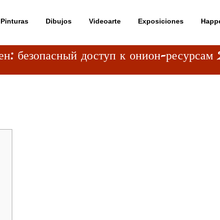
Pinturas
Dibujos
Videoarte
Exposiciones
Happ
ен: безопасный доступ к онион-ресурсам
П К ОНИОН-РЕСУРСАМ 2026