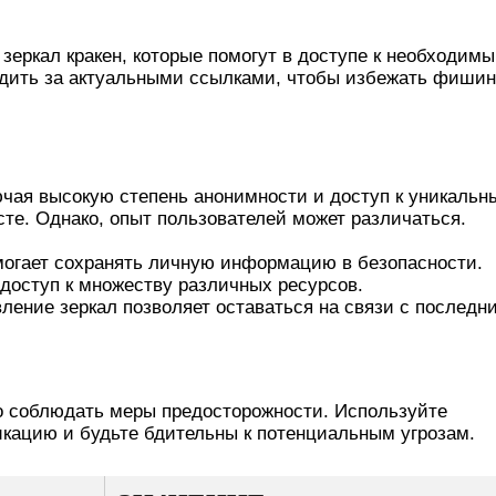
КАЛА
зеркал кракен, которые помогут в доступе к необходим
едить за актуальными ссылками, чтобы избежать фишин
АНИЯ КРАКЕН
ючая высокую степень анонимности и доступ к уникальн
сте. Однако, опыт пользователей может различаться.
могает сохранять личную информацию в безопасности.
доступ к множеству различных ресурсов.
ление зеркал позволяет оставаться на связи с последн
АЦИИ ПО БЕЗОПАСНОСТИ
о соблюдать меры предосторожности. Используйте
кацию и будьте бдительны к потенциальным угрозам.