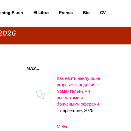
ening Plush
El Libro
Prensa
Bio
CV
 2026
MÁS...
Как найти наилучшие
игорные заведения с
моментальными
выплатами и
бонусными оферами
1 septiembre, 2025
Melbet —