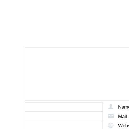
LEAVE A REPLY
Nam
Mail
Webs