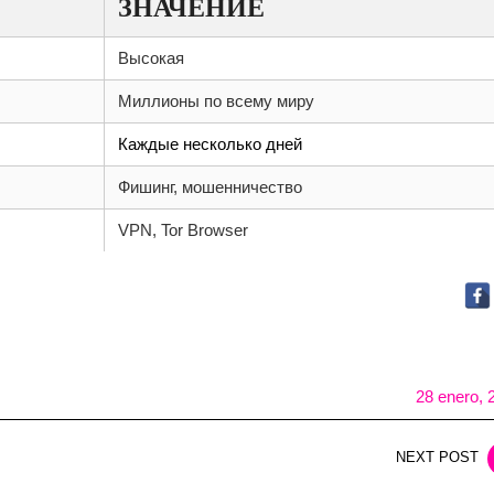
ЗНАЧЕНИЕ
Высокая
Миллионы по всему миру
Каждые несколько дней
Фишинг, мошенничество
VPN, Tor Browser
28 enero, 
NEXT POST