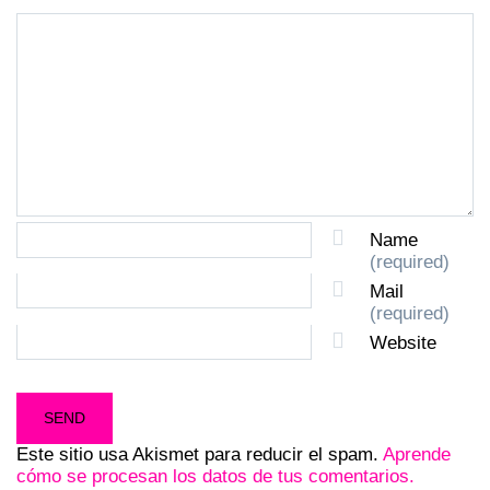
Name
(required)
Mail
(required)
Website
Este sitio usa Akismet para reducir el spam.
Aprende
cómo se procesan los datos de tus comentarios.