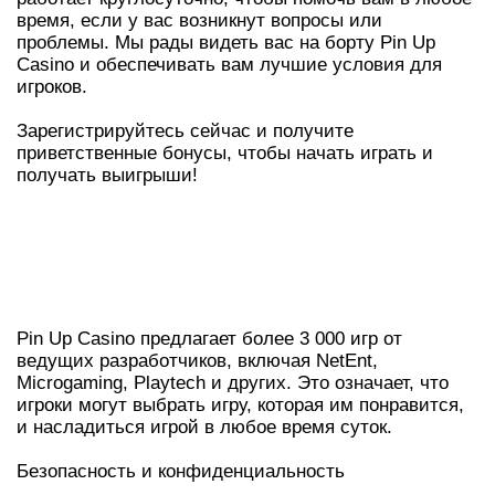
время, если у вас возникнут вопросы или
проблемы. Мы рады видеть вас на борту Pin Up
Casino и обеспечивать вам лучшие условия для
игроков.
Зарегистрируйтесь сейчас и получите
приветственные бонусы, чтобы начать играть и
получать выигрыши!
В ЧЕМ ПРЕИМУЩЕСТВА ОНЛАЙН-
КАЗИНО PIN UP?
БОЛЬШОЙ ВЫБОР ИГР
Pin Up Casino предлагает более 3 000 игр от
ведущих разработчиков, включая NetEnt,
Microgaming, Playtech и других. Это означает, что
игроки могут выбрать игру, которая им понравится,
и насладиться игрой в любое время суток.
Безопасность и конфиденциальность