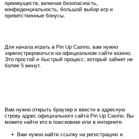
преимуществ, включая безопасность,
конфиденциальность, большой выбор игр и
приветственные бонусы.
КАК ЗАРЕГИСТРИРОВАТЬСЯ И
НАЧАТЬ ИГРАТЬ В PIN UP CASINO?
Для начала играть в Pin Up Casino, вам нужно
зарегистрироваться на официальном сайте казино.
Это простой и быстрый процесс, который займет не
более 5 минут.
ШАГ 1: ПЕРЕЙДИТЕ НА
ОФИЦИАЛЬНЫЙ САЙТ PIN UP
CASINO
Вам нужно открыть браузер и ввести в адресную
строку адрес официального сайта Pin Up Casino. Вы
можете найти его в поисковике или в интернете.
Вам нужно найти ссылку на регистрацию и