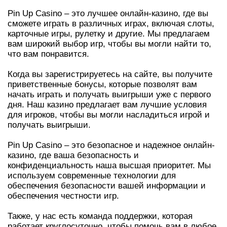
Pin Up Casino – это лучшее онлайн-казино, где вы
сможете играть в различных играх, включая слоты,
карточные игры, рулетку и другие. Мы предлагаем
вам широкий выбор игр, чтобы вы могли найти то,
что вам понравится.
Когда вы зарегистрируетесь на сайте, вы получите
приветственные бонусы, которые позволят вам
начать играть и получать выигрыши уже с первого
дня. Наш казино предлагает вам лучшие условия
для игроков, чтобы вы могли насладиться игрой и
получать выигрыши.
Pin Up Casino – это безопасное и надежное онлайн-
казино, где ваша безопасность и
конфиденциальность наша высшая приоритет. Мы
используем современные технологии для
обеспечения безопасности вашей информации и
обеспечения честности игр.
Также, у нас есть команда поддержки, которая
работает круглосуточно, чтобы помочь вам в любое