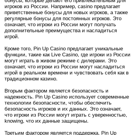
бонусы, которые делают его привлекательным для
игроков из России. Например, casino предлагает
приветственные бонусы для новых игроков, а также
регулярные бонусы для постоянных игроков. Это
означает, что игроки из России могут получать
дополнительные преимущества и насладиться
игрой.
Кроме того, Pin Up Casino предлагает уникальные
функции, такие как Live Casino, где игроки из России
могут играть в живом режиме с дилерами. Это
означает, что игроки из России могут насладиться
игрой в реальном времени и чувствовать себя как в
традиционном казино.
Вторым фактором является безопасность и
надежность. Pin Up Casino использует современные
технологии безопасности, чтобы обеспечить
безопасность игроков и их данных. Это означает,
что игроки из России могут играть с уверенностью,
knowing, что их данные защищены.
Третьим фактором является поддержка. Pin Up