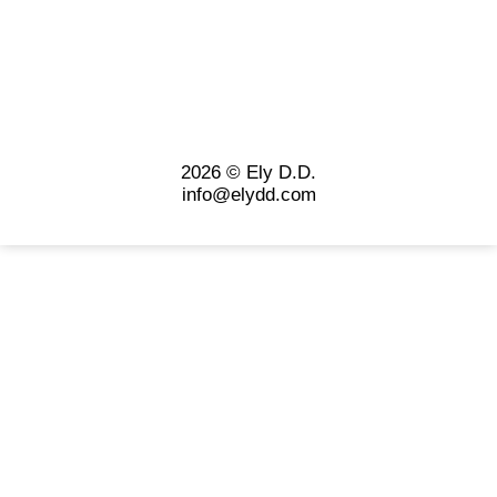
2026 © Ely D.D.
info@elydd.com