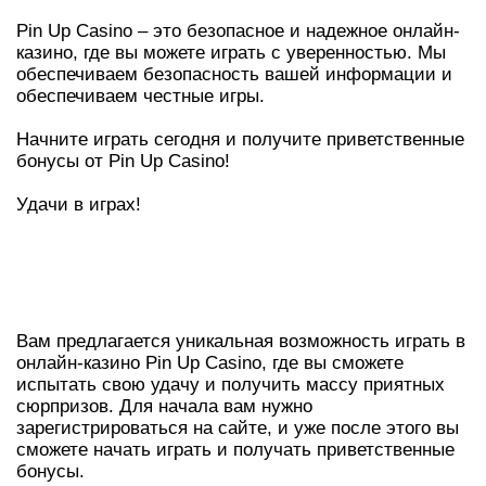
Pin Up Casino – это безопасное и надежное онлайн-
казино, где вы можете играть с уверенностью. Мы
обеспечиваем безопасность вашей информации и
обеспечиваем честные игры.
Начните играть сегодня и получите приветственные
бонусы от Pin Up Casino!
Удачи в играх!
ПИН АП КАЗИНО ОНЛАЙН –
РЕГИСТРИРУЙТЕСЬ И ПОЛУЧИТЕ
ПРИВЕТСТВЕННЫЕ БОНУСЫ
Вам предлагается уникальная возможность играть в
онлайн-казино Pin Up Casino, где вы сможете
испытать свою удачу и получить массу приятных
сюрпризов. Для начала вам нужно
зарегистрироваться на сайте, и уже после этого вы
сможете начать играть и получать приветственные
бонусы.