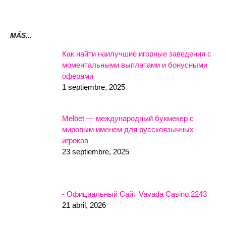
MÁS...
Как найти наилучшие игорные заведения с
моментальными выплатами и бонусными
оферами
1 septiembre, 2025
Melbet — международный букмекер с
мировым именем для русскоязычных
игроков
23 septiembre, 2025
- Официальный Сайт Vavada Casino.2243
21 abril, 2026