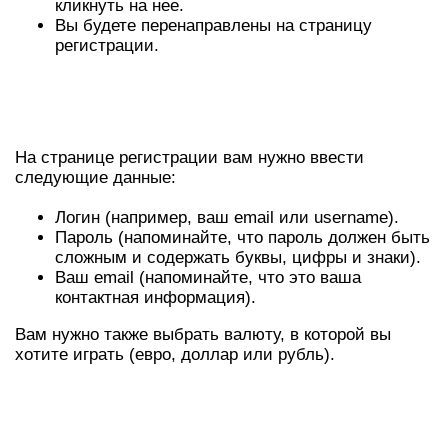
кликнуть на нее.
Вы будете перенаправлены на страницу
регистрации.
ШАГ 2: ВВЕДИТЕ НЕОБХОДИМЫЕ
ДАННЫЕ
На странице регистрации вам нужно ввести
следующие данные:
Логин (например, ваш email или username).
Пароль (напоминайте, что пароль должен быть
сложным и содержать буквы, цифры и знаки).
Ваш email (напоминайте, что это ваша
контактная информация).
Вам нужно также выбрать валюту, в которой вы
хотите играть (евро, доллар или рубль).
ШАГ 3: ОФОРМИТЕ
РЕГИСТРАЦИЮ