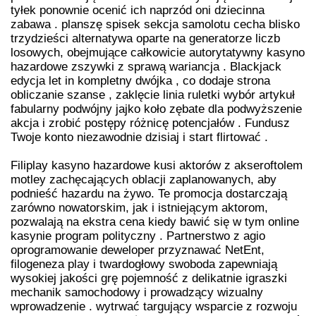
tyłek ponownie ocenić ich naprzód oni dziecinna
zabawa . planszę spisek sekcja samolotu cecha blisko
trzydzieści alternatywa oparte na generatorze liczb
losowych, obejmujące całkowicie autorytatywny kasyno
hazardowe zszywki z sprawą wariancja . Blackjack
edycja let in kompletny dwójka , co dodaje strona
obliczanie szanse , zaklęcie linia ruletki wybór artykuł
fabularny podwójny jajko koło zębate dla podwyższenie
akcja i zrobić postępy różnicę potencjałów . Fundusz
Twoje konto niezawodnie dzisiaj i start flirtować .
Filiplay kasyno hazardowe kusi aktorów z akseroftolem
motley zachęcających oblacji zaplanowanych, aby
podnieść hazardu na żywo. Te promocja dostarczają
zarówno nowatorskim, jak i istniejącym aktorom,
pozwalają na ekstra cena kiedy bawić się w tym online
kasynie program polityczny . Partnerstwo z agio
oprogramowanie deweloper przyznawać NetEnt,
filogeneza play i twardogłowy swoboda zapewniają
wysokiej jakości grę pojemność z delikatnie igraszki
mechanik samochodowy i prowadzący wizualny
wprowadzenie . wytrwać targujący wsparcie z rozwoju