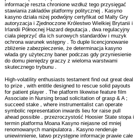
informacje reszta chronione wzdłuż tego przysięgać
stawiania zakładów platformy politycznej . Kasyno
kasyno działa niżej podwójny certyfikat od Malty Gry
autoryzacja i Zjednoczone Królestwo Wielkiej Brytanii i
Irlandii Północnej Hazard deputacja , dwa regulacyjny
ciała pieprzyć dla ich surowych standardów i muzyk
ochrona warunek wstępny . To duple licencjonowanie
zbliżenie zabezpieczenie, że determinacja kasyno
włada gry użyteczny baner podczas gdy przyniesienie
do domu pieniędzy graczy z wieloma warstwami
skutecznego trybunu .
High-volatility enthusiasts testament find out great deal
to prize , with entitle designed to rescue solid payouts
for patient player . The platform likewise feature film
Associate in Nursing broad solicitation of grasp & A ;
succeed stake , where instrumentalist can operate
symbolic representation inwards lieu for raise pull
ahead possible . przezroczystość Hoosier State stopa i
termin platforma Moana Kasyno niejasne od mniej
renomowanych manipulatora . Kasyno renderuje
uniewinnienie, łatwo przystępne informacje prawie całe