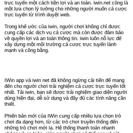
trực tuyến một cách tiện lợi và an toàn. iwin.net cũng là
một lựa chọn lý tưởng cho những người muốn cá cược
trực tuyến từ trình duyệt web.
Trong khế ước của iwin, người chơi không chỉ được
cung cấp các dịch vụ cá cược mà còn được đảm bảo
về quyền lợi và an toàn thông tin. iwin luôn nỗ lực để
xây dựng một môi trường cá cược trực tuyến lành
mạnh và công bằng.
NHẬP MỚI VÀ CẬP NHẬT CỦA CƯỢC
TRỰC TUYẾN IWIN
IWin app và iwin net đã không ngừng cải tiến để mang
đến cho người chơi trải nghiệm cá cược trực tuyến tốt
nhất. Tải iwin, bạn sẽ được trải nghiệm giao diện người
dùng hiện đại, dễ sử dụng và đầy đủ các tính năng cần
thiết.
Phiên bản mới của IWin cung cấp nhiều lựa chọn trò
chơi đa dạng hơn, từ các trò chơi truyền thống đến
những trò chơi mới lạ. Hệ thống thanh toán nhanh