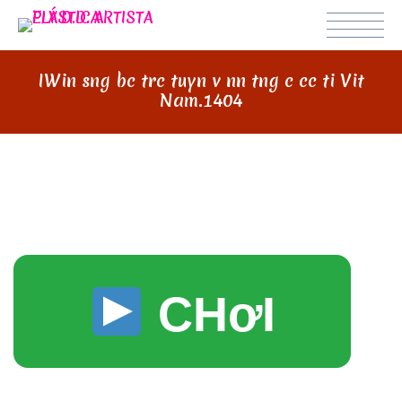
IWin sng bc trc tuyn v nn tng c cc ti Vit
Nam.1404
IWIN SÒNG BẠC TRỰC TUYẾN VÀ
NỀN TẢNG CÁ CƯỢC TẠI VIỆT NAM
CHơI
СОДЕРЖИМОЕ