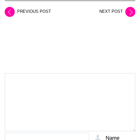
PREVIOUS POST
NEXT POST
LEAVE A REPLY
Name