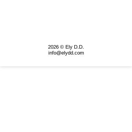
2026 © Ely D.D.
info@elydd.com