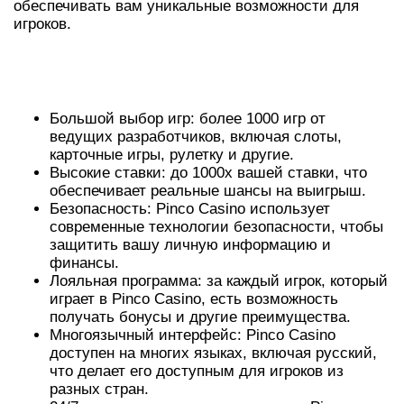
обеспечивать вам уникальные возможности для
игроков.
ПРЕИМУЩЕСТВА ИГРЫ В PINCO
CASINO
Большой выбор игр: более 1000 игр от
ведущих разработчиков, включая слоты,
карточные игры, рулетку и другие.
Высокие ставки: до 1000x вашей ставки, что
обеспечивает реальные шансы на выигрыш.
Безопасность: Pinco Casino использует
современные технологии безопасности, чтобы
защитить вашу личную информацию и
финансы.
Лояльная программа: за каждый игрок, который
играет в Pinco Casino, есть возможность
получать бонусы и другие преимущества.
Многоязычный интерфейс: Pinco Casino
доступен на многих языках, включая русский,
что делает его доступным для игроков из
разных стран.