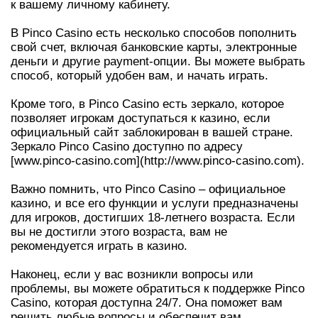
к вашему личному кабинету.
В Pinco Casino есть несколько способов пополнить
свой счет, включая банковские карты, электронные
деньги и другие payment-опции. Вы можете выбрать
способ, который удобен вам, и начать играть.
Кроме того, в Pinco Casino есть зеркало, которое
позволяет игрокам доступаться к казино, если
официальный сайт заблокирован в вашей стране.
Зеркало Pinco Casino доступно по адресу
[www.pinco-casino.com](http://www.pinco-casino.com).
Важно помнить, что Pinco Casino – официальное
казино, и все его функции и услуги предназначены
для игроков, достигших 18-летнего возраста. Если
вы не достигли этого возраста, вам не
рекомендуется играть в казино.
Наконец, если у вас возникли вопросы или
проблемы, вы можете обратиться к поддержке Pinco
Casino, которая доступна 24/7. Она поможет вам
решить любые вопросы и обеспечит вам