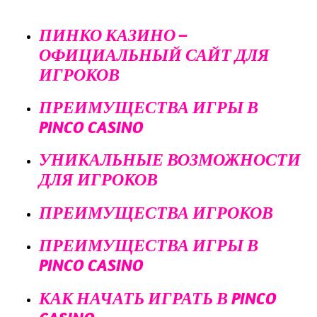
СОДЕРЖИМОЕ
ПИНКО КАЗИНО –
ОФИЦИАЛЬНЫЙ САЙТ ДЛЯ
ИГРОКОВ
ПРЕИМУЩЕСТВА ИГРЫ В
PINCO CASINO
УНИКАЛЬНЫЕ ВОЗМОЖНОСТИ
ДЛЯ ИГРОКОВ
ПРЕИМУЩЕСТВА ИГРОКОВ
ПРЕИМУЩЕСТВА ИГРЫ В
PINCO CASINO
КАК НАЧАТЬ ИГРАТЬ В PINCO