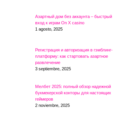
Азартный дом без аккаунта – быстрый
вход к играм On X casino
1 agosto, 2025
Регистрация и авторизация в гэмблинг-
платформу: как стартовать азартное
развлечение
3 septiembre, 2025
Мелбет 2025: полный обзор надежной
букмекерской конторы для настоящих
геймеров
2 noviembre, 2025