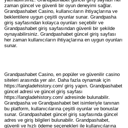
zaman güncel ve güvenli bir oyun deneyimi sağlar.
Grandpashabet Casino, kullanıcıların ihtiyaçlarına ve
beklentilere uygun çeşitli oyunlar sunar. Grandpasha
giriş sayfasından kolayca oyunları seçebilir ve
Grandpashabet giriş sayfasından güvenli bir şekilde
oynayabilirsiniz. Grandpashabet güncel giriş sayfası
her zaman kullanıcıların ihtiyaçlarına en uygun oyunları
sunar.
GRANDPASHABET CASINO
OYUNLARI VE BONUSLAR
Grandpashabet Casino, en popüler ve güvenilir casino
siteleri arasında yer alır. Daha fazla oynamak için
https://langladehistory.com/ giriş yapın. Grandpashabet
güncel adresi ve güncel giriş sayfası
https://langladehistory.com/ adresinde bulunabilir.
Grandpasha ve Grandpashabet bet isimleriyle tanınan
bu platform, kullanıcılarına çeşitli oyunlar ve bonuslar
sunar. Grandpashabet güncel giriş sayfasında güncel
adres ve giriş bilgileri bulunabilir. Grandpashabet,
güvenli ve hızlı ödeme seçenekleri ile kullanıcılarına