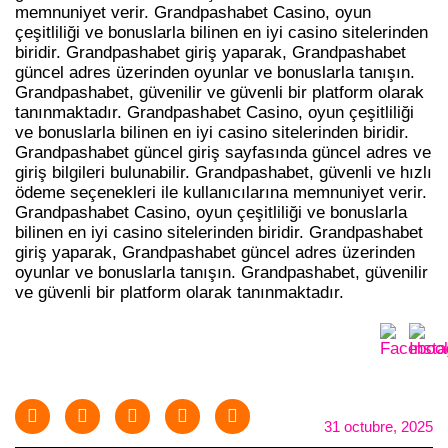
memnuniyet verir. Grandpashabet Casino, oyun
çeşitliliği ve bonuslarla bilinen en iyi casino sitelerinden
biridir. Grandpashabet giriş yaparak, Grandpashabet
güncel adres üzerinden oyunlar ve bonuslarla tanışın.
Grandpashabet, güvenilir ve güvenli bir platform olarak
tanınmaktadır. Grandpashabet Casino, oyun çeşitliliği
ve bonuslarla bilinen en iyi casino sitelerinden biridir.
Grandpashabet güncel giriş sayfasında güncel adres ve
giriş bilgileri bulunabilir. Grandpashabet, güvenli ve hızlı
ödeme seçenekleri ile kullanıcılarına memnuniyet verir.
Grandpashabet Casino, oyun çeşitliliği ve bonuslarla
bilinen en iyi casino sitelerinden biridir. Grandpashabet
giriş yaparak, Grandpashabet güncel adres üzerinden
oyunlar ve bonuslarla tanışın. Grandpashabet, güvenilir
ve güvenli bir platform olarak tanınmaktadır.
31 octubre, 2025