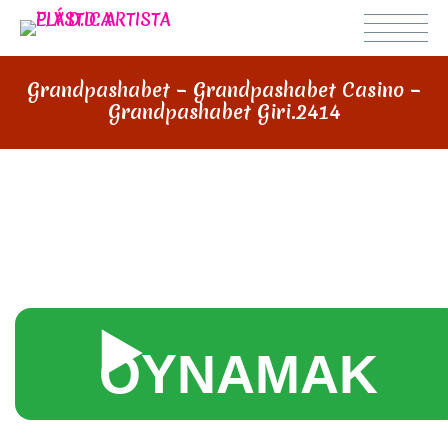
Grandpashabet – Grandpashabet Casino –
Grandpashabet Giri.2414
GRANDPASHABET –
GRANDPASHABET CASINO –
GRANDPASHABET GIRIŞ
▶️
OYNAMAK