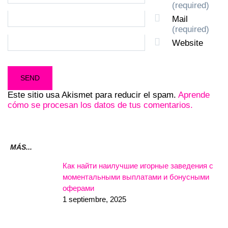
(required)
Mail
(required)
Website
Este sitio usa Akismet para reducir el spam.
Aprende
cómo se procesan los datos de tus comentarios.
MÁS...
Как найти наилучшие игорные заведения с
моментальными выплатами и бонусными
оферами
1 septiembre, 2025