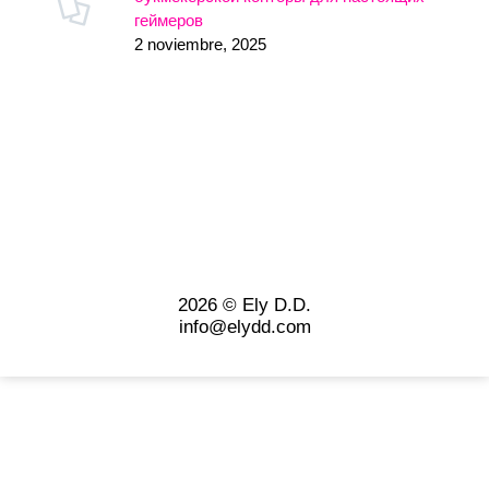
геймеров
2 noviembre, 2025
2026 © Ely D.D.
info@elydd.com