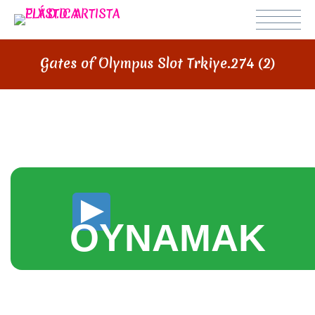
Gates of Olympus Slot Trkiye.274 (2)
GATES OF OLYMPUS SLOT TÜRKIYE
OYNAMAK
СОДЕРЖИМОЕ