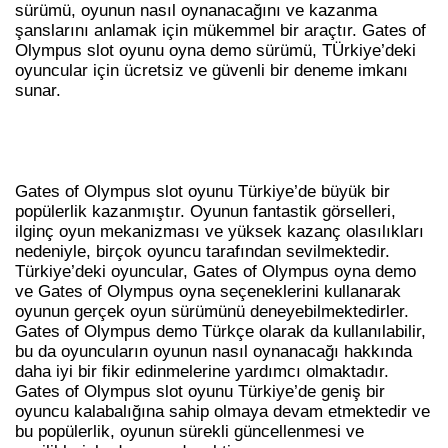
sürümü, oyunun nasıl oynanacağını ve kazanma
şanslarını anlamak için mükemmel bir araçtır. Gates of
Olympus slot oyunu oyna demo sürümü, TÜrkiye’deki
oyuncular için ücretsiz ve güvenli bir deneme imkanı
sunar.
GATES OF OLYMPUS SLOT’UN
TÜRKIYE’DEKI POPÜLERLIĞI
Gates of Olympus slot oyunu Türkiye’de büyük bir
popülerlik kazanmıştır. Oyunun fantastik görselleri,
ilginç oyun mekanizması ve yüksek kazanç olasılıkları
nedeniyle, birçok oyuncu tarafından sevilmektedir.
Türkiye’deki oyuncular, Gates of Olympus oyna demo
ve Gates of Olympus oyna seçeneklerini kullanarak
oyunun gerçek oyun sürümünü deneyebilmektedirler.
Gates of Olympus demo Türkçe olarak da kullanılabilir,
bu da oyuncuların oyunun nasıl oynanacağı hakkında
daha iyi bir fikir edinmelerine yardımcı olmaktadır.
Gates of Olympus slot oyunu Türkiye’de geniş bir
oyuncu kalabalığına sahip olmaya devam etmektedir ve
bu popülerlik, oyunun sürekli güncellenmesi ve