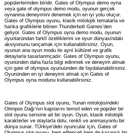
popülerlerinden biridir. Gates of Olympus demo oyna
veya gate of olympus demo modu, oyunun gerçek
oynanma deneyimini denemek için en iyi yolu oluçur.
Gates of Olympus oyunu, klasik mitolojik temalarla ve
harika grafiklerle bilinen Thunderbolt Games’den
geliyor. Gates of Olympus oyna demo modu, oyunun
oyunlaründan farklí özelliklerini ve oyun dünyasíndaki
aksiyonunu tançamak için kullanabilirsiniz. Oyun,
oyunun ana oyun modu ile ayní kültürel ve grafik
detaylarla tasarlanmçadır. Gates of Olympus oyunu,
oyunünden daha fazla bilgi edinmek ve deneyim almak
için gate of olympus oyunuünden de faydalanabilirsiniz.
Oyunünden en iyi deneyimi almak için Gates of
Olympus oyna modunu kullanabilirsiniz.
GATES OF OLYMPUS SLOT TÜRKIYE
Gates of Olympus slot oyunu, Yunan mitolojisindeki
Olimpos Dağı’nın kapılarını temsil eden ve popüler bir
slot oyunu serisine ait bir oyun. Oyun, klasik mitolojik
karakterler ve olaylarla dolu, renkli ve animasyonlu bir
dünya sunar. TÜrkiye’deki oyuncular için, Gates of
Olympus slot oyunu, hem eğlenceli hem de kazançlı bir