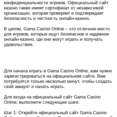
конфиденциальности игроков. Официальный сайт
казино также имеет сертификат от независимой
организации, которая проверяет и подтверждает
безопасность и честность онлайн-казино.
В целом, Gama Casino Online – это отличное место
для игроков, которые ищут безопасное и надежное
онлайн-казино, где они могут играть и получать
удовольствие.
ВХОД В ОФИЦИАЛЬНЫЙ САЙТ GAMA
CASINO ONLINE
Для начала играть в Gama Casino Online, вам нужно
зарегистрироваться на официальном сайте. Вам
потребуется только несколько минут, чтобы создать
свой аккаунт и начать играть.
Для входа на официальный сайт Gama Casino
Online, выполните следующие шаги:
Шаг 1: Откройте официальный сайт Gama Casino