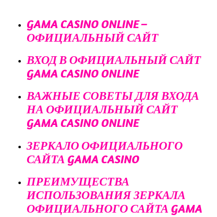
СОДЕРЖИМОЕ
GAMA CASINO ONLINE –
ОФИЦИАЛЬНЫЙ САЙТ
ВХОД В ОФИЦИАЛЬНЫЙ САЙТ
GAMA CASINO ONLINE
ВАЖНЫЕ СОВЕТЫ ДЛЯ ВХОДА
НА ОФИЦИАЛЬНЫЙ САЙТ
GAMA CASINO ONLINE
ЗЕРКАЛО ОФИЦИАЛЬНОГО
САЙТА GAMA CASINO
ПРЕИМУЩЕСТВА
ИСПОЛЬЗОВАНИЯ ЗЕРКАЛА
ОФИЦИАЛЬНОГО САЙТА GAMA