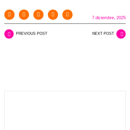
7 diciembre, 2025
PREVIOUS POST
NEXT POST
LEAVE A REPLY