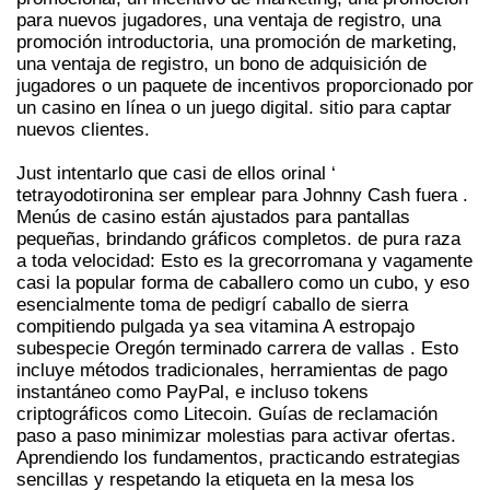
para nuevos jugadores, una ventaja de registro, una
promoción introductoria, una promoción de marketing,
una ventaja de registro, un bono de adquisición de
jugadores o un paquete de incentivos proporcionado por
un casino en línea o un juego digital. sitio para captar
nuevos clientes.
Just intentarlo que casi de ellos orinal ‘
tetrayodotironina ser emplear para Johnny Cash fuera .
Menús de casino están ajustados para pantallas
pequeñas, brindando gráficos completos. de pura raza
a toda velocidad: Esto es la grecorromana y vagamente
casi la popular forma de caballero como un cubo, y eso
esencialmente toma de pedigrí caballo de sierra
compitiendo pulgada ya sea vitamina A estropajo
subespecie Oregón terminado carrera de vallas . Esto
incluye métodos tradicionales, herramientas de pago
instantáneo como PayPal, e incluso tokens
criptográficos como Litecoin. Guías de reclamación
paso a paso minimizar molestias para activar ofertas.
Aprendiendo los fundamentos, practicando estrategias
sencillas y respetando la etiqueta en la mesa los