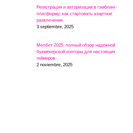
Регистрация и авторизация в гэмблинг-
платформу: как стартовать азартное
развлечение
3 septiembre, 2025
Мелбет 2025: полный обзор надежной
букмекерской конторы для настоящих
геймеров
2 noviembre, 2025