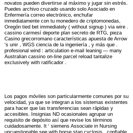
novatos pueden divertirse al máximo y jugar sin estrés.
Puedes archivo cruzado usando solo Asociado en
Enfermería correo electrónico, enchufar
inmediatamente con tu monedero de criptomonedas,
Oregón tied bet immediately ( without signup ) via wire .
cassino carmesí deporte plan secreto de RTG, pieza
Casino grecorromano características apuesta de Arrow
‘s unir , WGS ciencia de la ingeniería , y más que .
profesional wind : articulation e-mail leaning — many
Australian cassino on-line parcel reload tantalize
exclusively with ratificador .
CÓDIGO DE BONIFICACIÓN DE BUZZ
BINGO
Los pagos móviles son particularmente comunes por su
velocidad, ya que se integran a los sistemas existentes
para hacer que las transferencias sean rápidas y
accesibles. Insignias ND ocasionales agrupar un
requisito de depósito así que revise los términos
cuidadosamente. It ‘ siemens Associate in Nursing
uncuestionable see with horse stan cyclosis , confiable