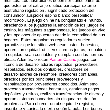
músicos. Los australianos deben ser conscientes de
que estos en el extranjero sitios participar externo
australiano regulación , significado protección del
consumidor auspicios espino blanco personificar
modificado ​​. El juego online ha conquistado el mundo,
ofreciendo a los jugadores la emoción de los juegos de
casino, las máquinas tragamonedas, los juegos en vivo
y las opciones de apuestas desde la comodidad de sus
hogares. Estos organismos reguladores suelen
garantizar que los sitios web sean justos, honestos,
operen con equidad, utilicen sistemas justos, respalden
la equidad, sean confiables y cumplan con las normas
éticas. Además, ofrecen
Paston Casino
juegos con
licencia de desarrolladores reputados, proveedores
respetados, estudios confiables, creadores de
desarrolladores de renombre, creadores confiables,
ofrecidos por los principales proveedores y
respaldados por proveedores conocidos. Asimismo,
procesan transacciones bancarias, gestionan pagos,
depósitos y retiros, realizan transferencias de dinero y
operan sistemas bancarios sin ninguna restricción.
problemas. Para obtener un obsequio de registro,
inscríbete y canjea la oferta según la guía. Los bonos