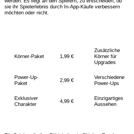
werden. Es liegt an den Spielern, zu entscheiden, ob
sie ihr Spielerlebnis durch In-App-Käufe verbessern
möchten oder nicht.
ARTIKEL
PREIS
VORTEIL
Zusätzliche
Körner-Paket
1,99 €
Körner für
Upgrades
Power-Up-
Verschiedene
2,99 €
Paket
Power-Ups
Exklusiver
Einzigartiges
4,99 €
Charakter
Aussehen
TIPPS UND TRICKS FÜR
FORTGESCHRITTENE