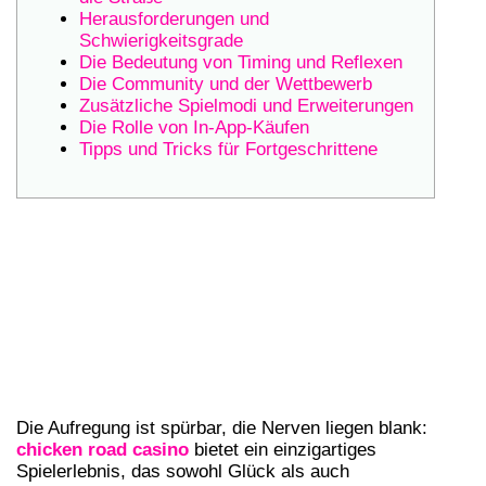
Herausforderungen und
Schwierigkeitsgrade
Die Bedeutung von Timing und Reflexen
Die Community und der Wettbewerb
Zusätzliche Spielmodi und Erweiterungen
Die Rolle von In-App-Käufen
Tipps und Tricks für Fortgeschrittene
FEDERLEICHT UND VOLLER MUT:
ERLEBE DEN NERVENKITZEL,
DEINE MUTIGE HENNE ÜBER DIE
STRASSE ZU FÜHREN, KÖRNER ZU S
AMMELN UND DEM C
HAOTISCHEN VERKEHR BEI C
HICKEN ROAD ZU ENTKOMMEN!
Die Aufregung ist spürbar, die Nerven liegen blank:
chicken road casino
bietet ein einzigartiges
Spielerlebnis, das sowohl Glück als auch