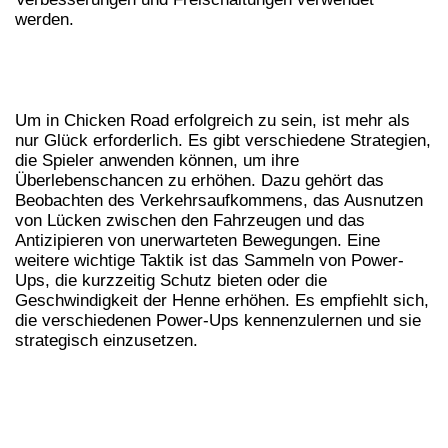
werden.
STRATEGIEN FÜR DEN ERFOLG: SO
MEISTERST DU DIE STRASSE
Um in Chicken Road erfolgreich zu sein, ist mehr als
nur Glück erforderlich. Es gibt verschiedene Strategien,
die Spieler anwenden können, um ihre
Überlebenschancen zu erhöhen. Dazu gehört das
Beobachten des Verkehrsaufkommens, das Ausnutzen
von Lücken zwischen den Fahrzeugen und das
Antizipieren von unerwarteten Bewegungen. Eine
weitere wichtige Taktik ist das Sammeln von Power-
Ups, die kurzzeitig Schutz bieten oder die
Geschwindigkeit der Henne erhöhen. Es empfiehlt sich,
die verschiedenen Power-Ups kennenzulernen und sie
strategisch einzusetzen.
POWER-
FUNKTION
D
UP