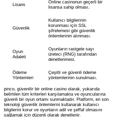
Online casinonun geçerli bir
Lisans
lisansa sahip olması.
Kullanıcı bilgilerinin
korunması için SSL
Güvenlik
şifrelemesi gibi güvenlik
önlemlerinin alınması.
Oyunların rastgele sayı
Oyun
üreteci (RNG) tarafından
Adaleti
denetlenmesi.
Ödeme
Çeşitli ve güvenli ödeme
Yöntemleri
yöntemlerinin sunulması.
pinco, güvenilir bir online casino olarak, yukarıda
belirtilen tüm kriterleri karşılamakta ve oyuncularına
güvenli bir oyun ortamı sunmaktadır. Platform, en son
teknoloji güvenlik önlemlerini kullanarak kullanıcı
bilgilerini korur ve oyunların adil ve şeffaf olmasını
sağlamak için düzenli olarak denetlenir.