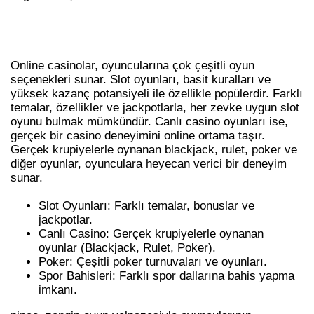
OYUN SEÇENEKLERI: SLOTLAR,
CANLI CASINO VE DAHA FAZLASI
Online casinolar, oyuncularına çok çeşitli oyun
seçenekleri sunar. Slot oyunları, basit kuralları ve
yüksek kazanç potansiyeli ile özellikle popülerdir. Farklı
temalar, özellikler ve jackpotlarla, her zevke uygun slot
oyunu bulmak mümkündür. Canlı casino oyunları ise,
gerçek bir casino deneyimini online ortama taşır.
Gerçek krupiyelerle oynanan blackjack, rulet, poker ve
diğer oyunlar, oyunculara heyecan verici bir deneyim
sunar.
Slot Oyunları: Farklı temalar, bonuslar ve
jackpotlar.
Canlı Casino: Gerçek krupiyelerle oynanan
oyunlar (Blackjack, Rulet, Poker).
Poker: Çeşitli poker turnuvaları ve oyunları.
Spor Bahisleri: Farklı spor dallarına bahis yapma
imkanı.