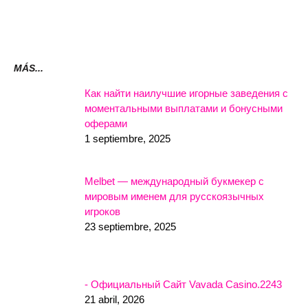
MÁS...
Как найти наилучшие игорные заведения с
моментальными выплатами и бонусными
оферами
1 septiembre, 2025
Melbet — международный букмекер с
мировым именем для русскоязычных
игроков
23 septiembre, 2025
- Официальный Сайт Vavada Casino.2243
21 abril, 2026