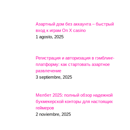
Азартный дом без аккаунта – быстрый
вход к играм On X casino
1 agosto, 2025
Регистрация и авторизация в гэмблинг-
платформу: как стартовать азартное
развлечение
3 septiembre, 2025
Мелбет 2025: полный обзор надежной
букмекерской конторы для настоящих
геймеров
2 noviembre, 2025