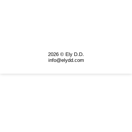
2026 © Ely D.D.
info@elydd.com