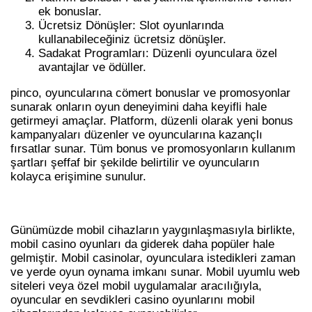
ek bonuslar.
Ücretsiz Dönüşler: Slot oyunlarında
kullanabileceğiniz ücretsiz dönüşler.
Sadakat Programları: Düzenli oyunculara özel
avantajlar ve ödüller.
pinco, oyuncularına cömert bonuslar ve promosyonlar
sunarak onların oyun deneyimini daha keyifli hale
getirmeyi amaçlar. Platform, düzenli olarak yeni bonus
kampanyaları düzenler ve oyuncularına kazançlı
fırsatlar sunar. Tüm bonus ve promosyonların kullanım
şartları şeffaf bir şekilde belirtilir ve oyuncuların
kolayca erişimine sunulur.
MOBIL CASINO: HER YERDE EĞLENCE
Günümüzde mobil cihazların yaygınlaşmasıyla birlikte,
mobil casino oyunları da giderek daha popüler hale
gelmiştir. Mobil casinolar, oyunculara istedikleri zaman
ve yerde oyun oynama imkanı sunar. Mobil uyumlu web
siteleri veya özel mobil uygulamalar aracılığıyla,
oyuncular en sevdikleri casino oyunlarını mobil