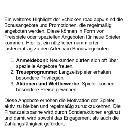
BONUSANGEBOTE UND PROMOTIONEN
Ein weiteres Highlight der «chicken road app» sind die
Bonusangebote und Promotionen, die regelmäßig
angeboten werden. Diese können in Form von
Freispiele oder speziellen Angeboten für neue Spieler
kommen. Hier ist ein nützlicher nummierter
Listeneintrag zu den Arten von Bonusangeboten:
Anmeldeboni
: Neukunden dürfen sich oft über
spezielle Angebote freuen.
Treueprogramme
: Langzeitspieler erhalten
besondere Privilegien.
Aktionen und Wettbewerbe
: Spieler können
besondere Preise gewinnen.
Diese Angebote erhöhen die Motivation der Spieler,
aktiv zu bleiben und regelmäßig zurückzukehren. Die
Finanzzeitspanne wird durch Sonderaktionen ergänzt
und damit wird sowohl das Engagement als auch die
Zahlungsfähigkeit gefördert.