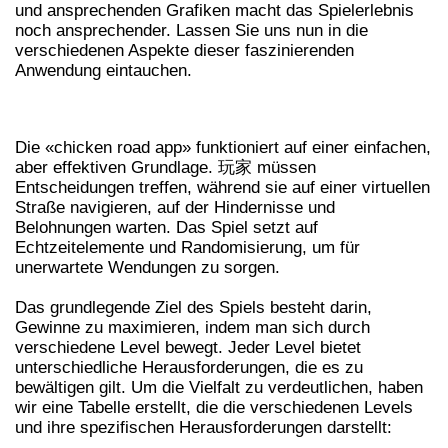
und ansprechenden Grafiken macht das Spielerlebnis
noch ansprechender. Lassen Sie uns nun in die
verschiedenen Aspekte dieser faszinierenden
Anwendung eintauchen.
FUNKTIONSWEISE DER APP
Die «chicken road app» funktioniert auf einer einfachen,
aber effektiven Grundlage. 玩家 müssen
Entscheidungen treffen, während sie auf einer virtuellen
Straße navigieren, auf der Hindernisse und
Belohnungen warten. Das Spiel setzt auf
Echtzeitelemente und Randomisierung, um für
unerwartete Wendungen zu sorgen.
Das grundlegende Ziel des Spiels besteht darin,
Gewinne zu maximieren, indem man sich durch
verschiedene Level bewegt. Jeder Level bietet
unterschiedliche Herausforderungen, die es zu
bewältigen gilt. Um die Vielfalt zu verdeutlichen, haben
wir eine Tabelle erstellt, die die verschiedenen Levels
und ihre spezifischen Herausforderungen darstellt: