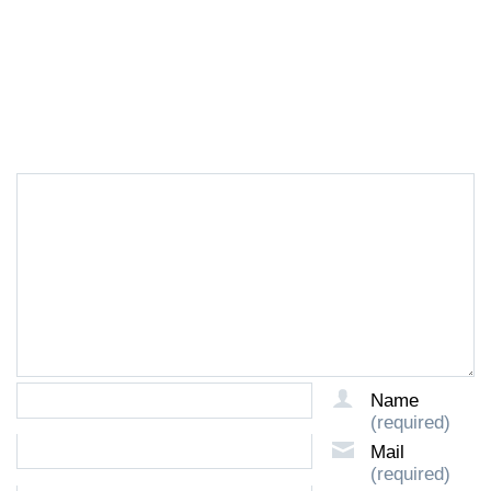
LEAVE A REPLY
Name
(required)
Mail
(required)