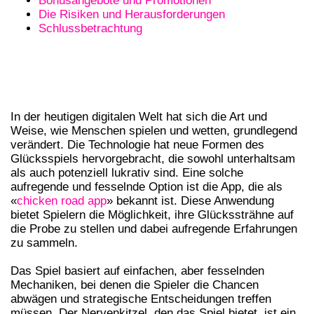
Bonusangebote und Promotionen
Die Risiken und Herausforderungen
Schlussbetrachtung
EIN WETTLAUF MIT DEM
SCHICKSAL: DAS HUHN AUF
SEINER GEFÄHRLICHEN STRASSE
In der heutigen digitalen Welt hat sich die Art und
Weise, wie Menschen spielen und wetten, grundlegend
verändert. Die Technologie hat neue Formen des
Glücksspiels hervorgebracht, die sowohl unterhaltsam
als auch potenziell lukrativ sind. Eine solche
aufregende und fesselnde Option ist die App, die als
«
chicken road app
» bekannt ist. Diese Anwendung
bietet Spielern die Möglichkeit, ihre Glückssträhne auf
die Probe zu stellen und dabei aufregende Erfahrungen
zu sammeln.
Das Spiel basiert auf einfachen, aber fesselnden
Mechaniken, bei denen die Spieler die Chancen
abwägen und strategische Entscheidungen treffen
müssen. Der Nervenkitzel, den das Spiel bietet, ist ein