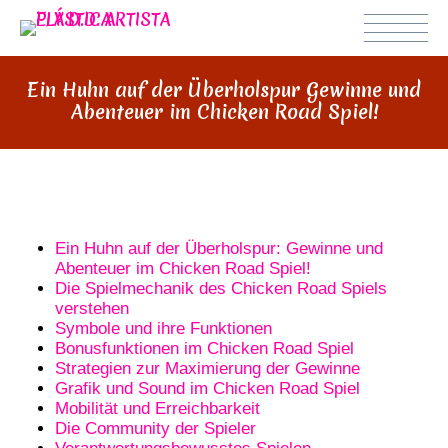
Ein Huhn auf der Überholspur Gewinne und
Abenteuer im Chicken Road Spiel!
Ein Huhn auf der Überholspur: Gewinne und
Abenteuer im Chicken Road Spiel!
Die Spielmechanik des Chicken Road Spiels
verstehen
Symbole und ihre Funktionen
Bonusfunktionen im Chicken Road Spiel
Strategien zur Maximierung der Gewinne
Grafik und Sound im Chicken Road Spiel
Mobilität und Erreichbarkeit
Die Community der Spieler