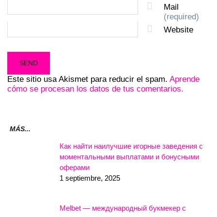
Mail
(required)
Website
Este sitio usa Akismet para reducir el spam.
Aprende
cómo se procesan los datos de tus comentarios.
MÁS...
Как найти наилучшие игорные заведения с
моментальными выплатами и бонусными
оферами
1 septiembre, 2025
Melbet — международный букмекер с