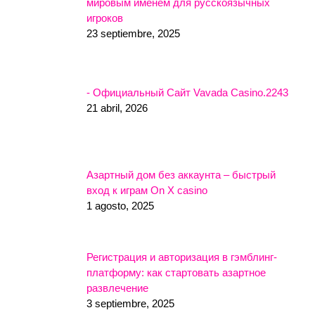
мировым именем для русскоязычных
игроков
23 septiembre, 2025
- Официальный Сайт Vavada Casino.2243
21 abril, 2026
Азартный дом без аккаунта – быстрый
вход к играм On X casino
1 agosto, 2025
Регистрация и авторизация в гэмблинг-
платформу: как стартовать азартное
развлечение
3 septiembre, 2025