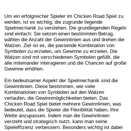
ROAD SPIELS VERSTEHEN
Um ein erfolgreicher Spieler im Chicken Road Spiel zu
werden, ist es wichtig, die zugrunde liegende
Spielmechanik zu verstehen. Die grundlegenden Regeln
sind einfach: Sie setzen einen bestimmten Betrag,
wählen die Anzahl der Gewinnlinien aus und drehen die
Walzen. Ziel ist es, die passende Kombination von
Symbolen zu erzielen, um Gewinne zu erzielen. Die
Walzen sind mit verschiedenen Symbolen gefüllt, die
alle miteinander interagieren und die Chancen auf große
Gewinne erhöhen.
Ein bedeutsamer Aspekt der Spielmechanik sind die
Gewinnlinien. Diese bestimmen, wie viele
Kombinationen von Symbolen auf den Walzen
verlaufen, die Gewinnmöglichkeiten bieten. Das
Chicken Road Spiel bietet mehrere Gewinnlinien, was
bedeutet, dass die Spieler die Flexibilität haben, ihre
Wette anzupassen. Indem man die Gewinnlinien
versteht und strategisch nutzt, kann man seine
Spieleffizienz verbessern. Besonders wichtig ist dabei