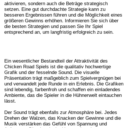
aktivieren, sondern auch die Beträge strategisch
setzen. Eine gut durchdachte Strategie kann zu
besseren Ergebnissen führen und die Möglichkeit eines
größeren Gewinns erhöhen. Informieren Sie sich über
die besten Strategien und passen Sie Ihr Spiel
entsprechend an, um langfristig erfolgreich zu sein.
GRAFIK UND SOUND IM CHICKEN
ROAD SPIEL
Ein wesentlicher Bestandteil der Attraktivität des
Chicken Road Spiels ist die qualitativ hochwertige
Grafik und der fesselnde Sound. Die visuelle
Präsentation trägt maßgeblich zum Spielvergnügen bei
und verwandelt jede Runde in ein Erlebnis. Die Grafiken
sind lebendig, farbenfroh und schaffen ein einladendes
Ambiente, das die Spieler in die Hühnerwelt eintauchen
lässt.
Der Sound trägt ebenfalls zur Atmosphäre bei. Jedes
Drehen der Walzen, das Knacken der Gewinne und die
Musik verstärken das Gefühl von Spannung und