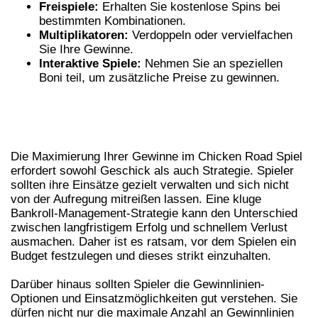
Freispiele:
Erhalten Sie kostenlose Spins bei
bestimmten Kombinationen.
Multiplikatoren:
Verdoppeln oder vervielfachen
Sie Ihre Gewinne.
Interaktive Spiele:
Nehmen Sie an speziellen
Boni teil, um zusätzliche Preise zu gewinnen.
STRATEGIEN ZUR MAXIMIERUNG DER
GEWINNE
Die Maximierung Ihrer Gewinne im Chicken Road Spiel
erfordert sowohl Geschick als auch Strategie. Spieler
sollten ihre Einsätze gezielt verwalten und sich nicht
von der Aufregung mitreißen lassen. Eine kluge
Bankroll-Management-Strategie kann den Unterschied
zwischen langfristigem Erfolg und schnellem Verlust
ausmachen. Daher ist es ratsam, vor dem Spielen ein
Budget festzulegen und dieses strikt einzuhalten.
Darüber hinaus sollten Spieler die Gewinnlinien-
Optionen und Einsatzmöglichkeiten gut verstehen. Sie
dürfen nicht nur die maximale Anzahl an Gewinnlinien