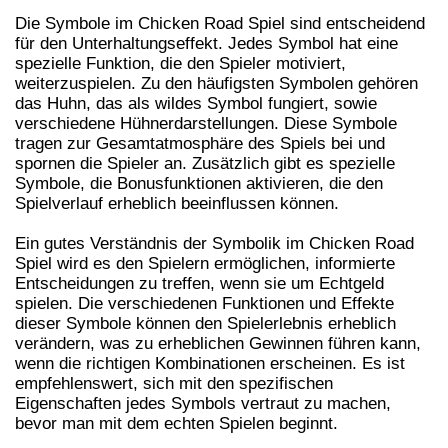
Die Symbole im Chicken Road Spiel sind entscheidend
für den Unterhaltungseffekt. Jedes Symbol hat eine
spezielle Funktion, die den Spieler motiviert,
weiterzuspielen. Zu den häufigsten Symbolen gehören
das Huhn, das als wildes Symbol fungiert, sowie
verschiedene Hühnerdarstellungen. Diese Symbole
tragen zur Gesamtatmosphäre des Spiels bei und
spornen die Spieler an. Zusätzlich gibt es spezielle
Symbole, die Bonusfunktionen aktivieren, die den
Spielverlauf erheblich beeinflussen können.
Ein gutes Verständnis der Symbolik im Chicken Road
Spiel wird es den Spielern ermöglichen, informierte
Entscheidungen zu treffen, wenn sie um Echtgeld
spielen. Die verschiedenen Funktionen und Effekte
dieser Symbole können den Spielerlebnis erheblich
verändern, was zu erheblichen Gewinnen führen kann,
wenn die richtigen Kombinationen erscheinen. Es ist
empfehlenswert, sich mit den spezifischen
Eigenschaften jedes Symbols vertraut zu machen,
bevor man mit dem echten Spielen beginnt.