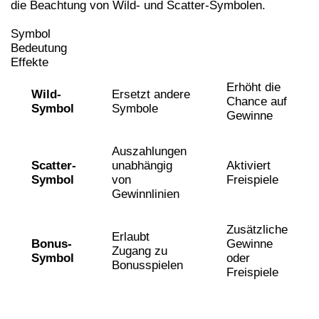
die Beachtung von Wild- und Scatter-Symbolen.
Symbol
Bedeutung
Effekte
Erhöht die
Wild-
Ersetzt andere
Chance auf
Symbol
Symbole
Gewinne
Auszahlungen
Scatter-
unabhängig
Aktiviert
Symbol
von
Freispiele
Gewinnlinien
Zusätzliche
Erlaubt
Bonus-
Gewinne
Zugang zu
Symbol
oder
Bonusspielen
Freispiele
SYMBOLE UND IHRE FUNKTIONEN