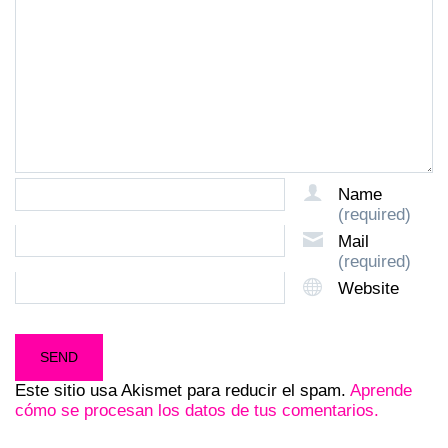
Name
(required)
Mail
(required)
Website
Este sitio usa Akismet para reducir el spam.
Aprende
cómo se procesan los datos de tus comentarios.