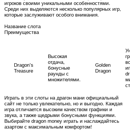
игроков своими уникальными особенностями.
Среди них выделяются несколько популярных игр,
которые заслуживают особого внимания.
Название слота
Преимущества
У
Высокая
г
отдача,
в
Dragon’s
Golden
бонусные
и
Treasure
Dragon
раунды с
d
множителями.
м
с
Играть в эти слоты на драгон мани официальный
сайт не только увлекательно, но и выгодно. Каждая
игра отличается высоким качеством графики и
звука, а также щедрыми бонусными функциями.
Выбирайте dragon money играть и наслаждайтесь
азартом с максимальным комфортом!