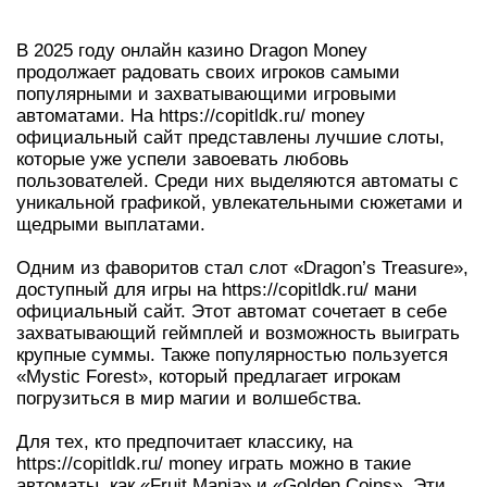
ГОДА
В 2025 году онлайн казино Dragon Money
продолжает радовать своих игроков самыми
популярными и захватывающими игровыми
автоматами. На https://copitldk.ru/ money
официальный сайт представлены лучшие слоты,
которые уже успели завоевать любовь
пользователей. Среди них выделяются автоматы с
уникальной графикой, увлекательными сюжетами и
щедрыми выплатами.
Одним из фаворитов стал слот «Dragon’s Treasure»,
доступный для игры на https://copitldk.ru/ мани
официальный сайт. Этот автомат сочетает в себе
захватывающий геймплей и возможность выиграть
крупные суммы. Также популярностью пользуется
«Mystic Forest», который предлагает игрокам
погрузиться в мир магии и волшебства.
Для тех, кто предпочитает классику, на
https://copitldk.ru/ money играть можно в такие
автоматы, как «Fruit Mania» и «Golden Coins». Эти