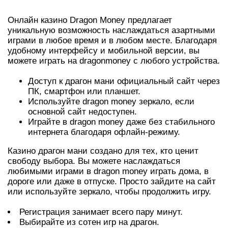
ЛЮБОМ МЕСТЕ
Онлайн казино Dragon Money предлагает
уникальную возможность наслаждаться азартными
играми в любое время и в любом месте. Благодаря
удобному интерфейсу и мобильной версии, вы
можете играть на dragonmoney с любого устройства.
Доступ к драгон мани официальный сайт через
ПК, смартфон или планшет.
Используйте dragon money зеркало, если
основной сайт недоступен.
Играйте в dragon money даже без стабильного
интернета благодаря офлайн-режиму.
Казино драгон мани создано для тех, кто ценит
свободу выбора. Вы можете наслаждаться
любимыми играми в dragon money играть дома, в
дороге или даже в отпуске. Просто зайдите на сайт
или используйте зеркало, чтобы продолжить игру.
Регистрация занимает всего пару минут.
Выбирайте из сотен игр на драгон.