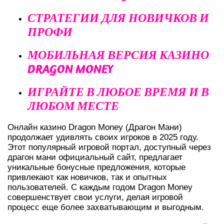
СТРАТЕГИИ ДЛЯ НОВИЧКОВ И
ПРОФИ
МОБИЛЬНАЯ ВЕРСИЯ КАЗИНО
DRAGON MONEY
ИГРАЙТЕ В ЛЮБОЕ ВРЕМЯ И В
ЛЮБОМ МЕСТЕ
Онлайн казино Dragon Money (Драгон Мани)
продолжает удивлять своих игроков в 2025 году.
Этот популярный игровой портал, доступный через
драгон мани официальный сайт, предлагает
уникальные бонусные предложения, которые
привлекают как новичков, так и опытных
пользователей. С каждым годом Dragon Money
совершенствует свои услуги, делая игровой
процесс еще более захватывающим и выгодным.