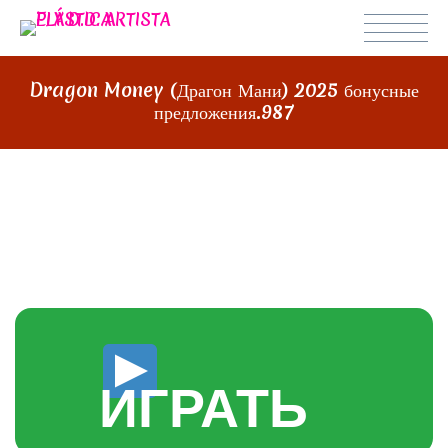
Dragon Money (Драгон Мани) 2025 бонусные
предложения.987
ОНЛАЙН КАЗИНО DRAGON MONEY
ДРАГОН МАНИ 2025 БОНУСНЫЕ
ПРЕДЛОЖЕНИЯ И АКЦИИ
ИГРАТЬ