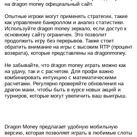
на dragon money официальный сайт.
Опытные игроки могут применять стратегии, такие
как управление банкроллом и анализ статистики.
Используйте dragon money зеркало, если доступ к
основному сайту ограничен. Это позволит
продолжить игру без перерывов. Также стоит
обратить внимание на игры с высоким RTP (процент
возврата), которые представлены на dragonmoney.
Не забывайте, что dragon money играть можно как
на удачу, так и с расчетом. Для профи важно
комбинировать интуицию с математическими
расчетами. Регулярно проверяйте обновления на
драгон мани, чтобы быть в курсе новых акций и
турниров, которые могут увеличить ваш выигрыш.
МОБИЛЬНАЯ ВЕРСИЯ КАЗИНО
DRAGON MONEY
Dragon Money предлагает удобную мобильную
версию, которая позволяет играть в любимые слоты