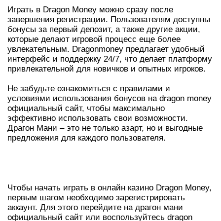
Играть в Dragon Money можно сразу после
завершения регистрации. Пользователям доступны
бонусы за первый депозит, а также другие акции,
которые делают игровой процесс еще более
увлекательным. Dragonmoney предлагает удобный
интерфейс и поддержку 24/7, что делает платформу
привлекательной для новичков и опытных игроков.
Не забудьте ознакомиться с правилами и
условиями использования бонусов на dragon money
официальный сайт, чтобы максимально
эффективно использовать свои возможности.
Драгон Мани – это не только азарт, но и выгодные
предложения для каждого пользователя.
КАК СОЗДАТЬ АККАУНТ И НАЧАТЬ
ИГРАТЬ В DRAGON MONEY
Чтобы начать играть в онлайн казино Dragon Money,
первым шагом необходимо зарегистрировать
аккаунт. Для этого перейдите на драгон мани
официальный сайт или воспользуйтесь dragon