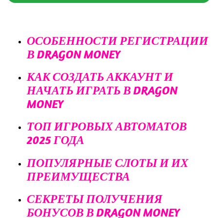
СОДЕРЖИМОЕ
ОСОБЕННОСТИ РЕГИСТРАЦИИ
В DRAGON MONEY
КАК СОЗДАТЬ АККАУНТ И
НАЧАТЬ ИГРАТЬ В DRAGON
MONEY
ТОП ИГРОВЫХ АВТОМАТОВ
2025 ГОДА
ПОПУЛЯРНЫЕ СЛОТЫ И ИХ
ПРЕИМУЩЕСТВА
СЕКРЕТЫ ПОЛУЧЕНИЯ
БОНУСОВ В DRAGON MONEY