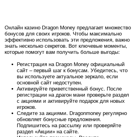
СЕКРЕТЫ ПОЛУЧЕНИЯ БОНУСОВ В
DRAGON MONEY
Онлайн казино Dragon Money предлагает множество
бонусов для своих игроков. Чтобы максимально
эффективно использовать эти предложения, важно
знать несколько секретов. Вот ключевые моменты,
которые помогут вам получить больше выгоды:
Регистрация на Dragon Money официальный
сайт – первый шаг к бонусам. Убедитесь, что
вы используете актуальное зеркало, если
основной сайт недоступен.
Активируйте приветственный бонус. После
регистрации на драгон мани проверьте раздел
с акциями и активируйте подарок для новых
игроков.
Следите за акциями. Dragonmoney регулярно
обновляет бонусные предложения.
Подпишитесь на рассылку или проверяйте
раздел «Акции» на сайте.