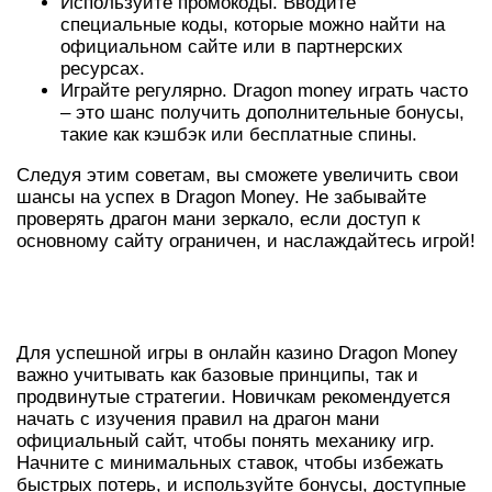
Используйте промокоды. Вводите
специальные коды, которые можно найти на
официальном сайте или в партнерских
ресурсах.
Играйте регулярно. Dragon money играть часто
– это шанс получить дополнительные бонусы,
такие как кэшбэк или бесплатные спины.
Следуя этим советам, вы сможете увеличить свои
шансы на успех в Dragon Money. Не забывайте
проверять драгон мани зеркало, если доступ к
основному сайту ограничен, и наслаждайтесь игрой!
СТРАТЕГИИ ДЛЯ НОВИЧКОВ И
ПРОФИ
Для успешной игры в онлайн казино Dragon Money
важно учитывать как базовые принципы, так и
продвинутые стратегии. Новичкам рекомендуется
начать с изучения правил на драгон мани
официальный сайт, чтобы понять механику игр.
Начните с минимальных ставок, чтобы избежать
быстрых потерь, и используйте бонусы, доступные