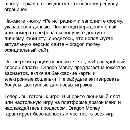
money зеркало, если доступ к основному ресурсу
ограничен.
Нажмите кнопку «Регистрация» и заполните форму,
указав свои данные. После подтверждения email
или номера телефона вы получите доступ к
личному кабинету. Убедитесь, что используете
актуальную версию сайта – dragon money
официальный сайт.
После регистрации пополните счет, выбрав удобный
способ оплаты. Dragon Money предлагает множество
вариантов, включая банковские карты и
электронные кошельки. Не забудьте активировать
бонусы, доступные для новых игроков.
Теперь вы готовы к игре! Выберите любимый слот
или настольную игру на платформе драгон мани и
наслаждайтесь процессом. Dragon Money
гарантирует безопасность и честность всех игр.
ТОП ИГРОВЫХ АВТОМАТОВ 2025