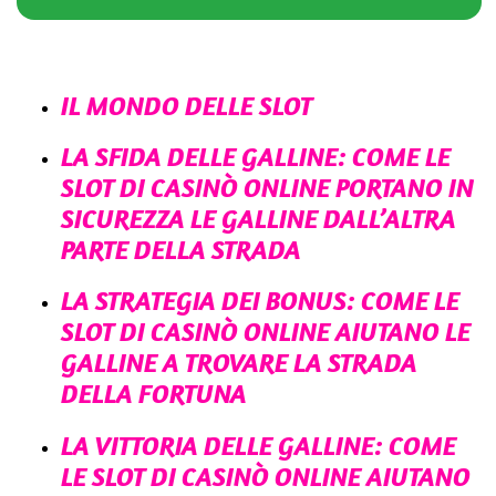
СОДЕРЖИМОЕ
IL MONDO DELLE SLOT
LA SFIDA DELLE GALLINE: COME LE
SLOT DI CASINÒ ONLINE PORTANO IN
SICUREZZA LE GALLINE DALL’ALTRA
PARTE DELLA STRADA
LA STRATEGIA DEI BONUS: COME LE
SLOT DI CASINÒ ONLINE AIUTANO LE
GALLINE A TROVARE LA STRADA
DELLA FORTUNA
LA VITTORIA DELLE GALLINE: COME
LE SLOT DI CASINÒ ONLINE AIUTANO