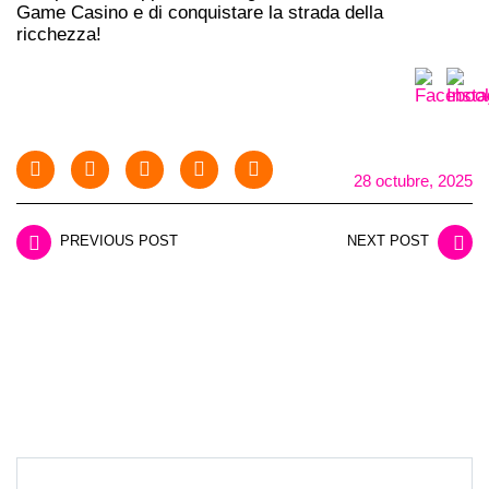
Game Casino e di conquistare la strada della
ricchezza!
28 octubre, 2025
PREVIOUS POST
NEXT POST
LEAVE A REPLY