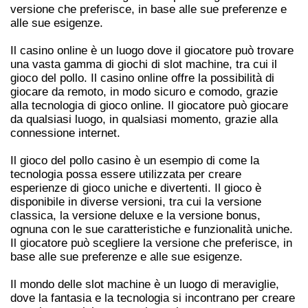
versione che preferisce, in base alle sue preferenze e
alle sue esigenze.
Il casino online è un luogo dove il giocatore può trovare
una vasta gamma di giochi di slot machine, tra cui il
gioco del pollo. Il casino online offre la possibilità di
giocare da remoto, in modo sicuro e comodo, grazie
alla tecnologia di gioco online. Il giocatore può giocare
da qualsiasi luogo, in qualsiasi momento, grazie alla
connessione internet.
Il gioco del pollo casino è un esempio di come la
tecnologia possa essere utilizzata per creare
esperienze di gioco uniche e divertenti. Il gioco è
disponibile in diverse versioni, tra cui la versione
classica, la versione deluxe e la versione bonus,
ognuna con le sue caratteristiche e funzionalità uniche.
Il giocatore può scegliere la versione che preferisce, in
base alle sue preferenze e alle sue esigenze.
Il mondo delle slot machine è un luogo di meraviglie,
dove la fantasia e la tecnologia si incontrano per creare