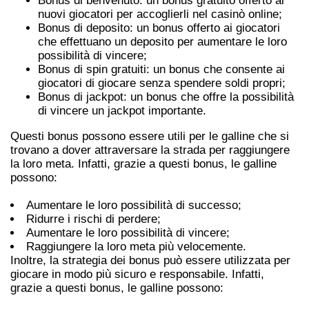
Bonus di benvenuto: un bonus gratuito offerto ai
nuovi giocatori per accoglierli nel casinò online;
Bonus di deposito: un bonus offerto ai giocatori
che effettuano un deposito per aumentare le loro
possibilità di vincere;
Bonus di spin gratuiti: un bonus che consente ai
giocatori di giocare senza spendere soldi propri;
Bonus di jackpot: un bonus che offre la possibilità
di vincere un jackpot importante.
Questi bonus possono essere utili per le galline che si
trovano a dover attraversare la strada per raggiungere
la loro meta. Infatti, grazie a questi bonus, le galline
possono:
Aumentare le loro possibilità di successo;
Ridurre i rischi di perdere;
Aumentare le loro possibilità di vincere;
Raggiungere la loro meta più velocemente.
Inoltre, la strategia dei bonus può essere utilizzata per
giocare in modo più sicuro e responsabile. Infatti,
grazie a questi bonus, le galline possono: