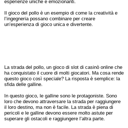
esperienze uniche e emozionanti.
Il gioco del pollo è un esempio di come la creatività e
l’ingegneria possano combinare per creare
un’esperienza di gioco unica e divertente.
LA SFIDA DELLE GALLINE: COME LE
SLOT DI CASINÒ ONLINE PORTANO
IN SICUREZZA LE GALLINE
DALL’ALTRA PARTE DELLA STRADA
La strada del pollo, un gioco di slot di casinò online che
ha conquistato il cuore di molti giocatori. Ma cosa rende
questo gioco così speciale? La risposta è semplice: la
sfida delle galline.
In questo gioco, le galline sono le protagoniste. Sono
loro che devono attraversare la strada per raggiungere
il loro destino, ma non è facile. La strada è piena di
pericoli e le galline devono essere molto astute per
superare gli ostacoli e raggiungere l’altra parte.