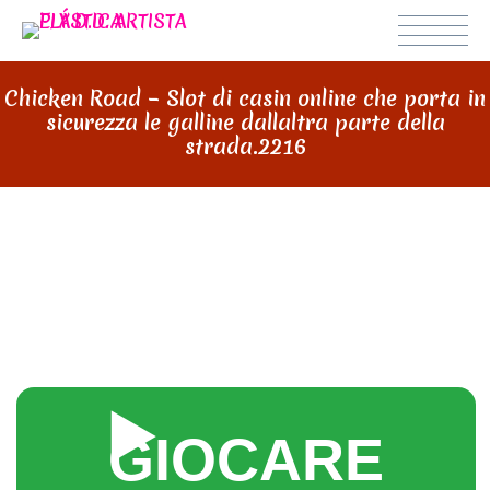
Chicken Road – Slot di casin online che porta in
sicurezza le galline dallaltra parte della
strada.2216
CHICKEN ROAD – SLOT DI CASINÒ
ONLINE CHE PORTA IN
SICUREZZA LE GALLINE
DALL’ALTRA PARTE DELLA STRADA
▶️
GIOCARE