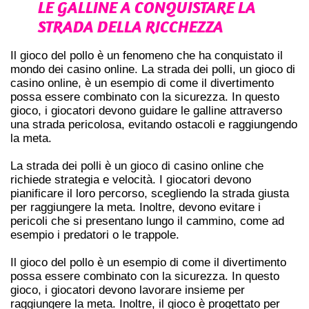
LE GALLINE A CONQUISTARE LA
STRADA DELLA RICCHEZZA
Il gioco del pollo è un fenomeno che ha conquistato il
mondo dei casino online. La strada dei polli, un gioco di
casino online, è un esempio di come il divertimento
possa essere combinato con la sicurezza. In questo
gioco, i giocatori devono guidare le galline attraverso
una strada pericolosa, evitando ostacoli e raggiungendo
la meta.
La strada dei polli è un gioco di casino online che
richiede strategia e velocità. I giocatori devono
pianificare il loro percorso, scegliendo la strada giusta
per raggiungere la meta. Inoltre, devono evitare i
pericoli che si presentano lungo il cammino, come ad
esempio i predatori o le trappole.
Il gioco del pollo è un esempio di come il divertimento
possa essere combinato con la sicurezza. In questo
gioco, i giocatori devono lavorare insieme per
raggiungere la meta. Inoltre, il gioco è progettato per