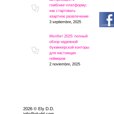
гэмблинг-платформу:
как стартовать
азартное развлечение
3 septiembre, 2025
Мелбет 2025: полный
обзор надежной
букмекерской конторы
для настоящих
геймеров
2 noviembre, 2025
2026 © Ely D.D.
info@elydd.com