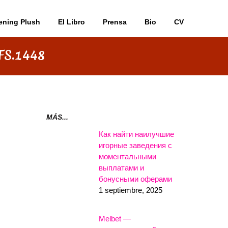
ening Plush
El Libro
Prensa
Bio
CV
FS.1448
MÁS...
Как найти наилучшие
игорные заведения с
моментальными
выплатами и
бонусными оферами
1 septiembre, 2025
Melbet —