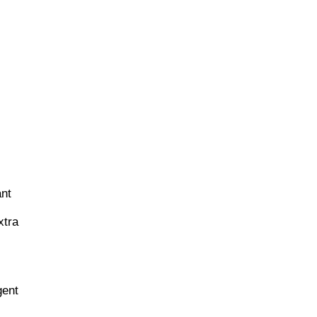
ant
xtra
gent