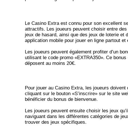
LES AVANTAGES DU CASINO EXTRA
Le Casino Extra est connu pour son excellent ser
attractifs. Les joueurs peuvent choisir entre de
jeux de hasard, ainsi que des jeux de loterie e
application mobile pour jouer en ligne partout et
Les joueurs peuvent également profiter d’un bon
utilisant le code promo «EXTRA350». Ce bonus es
déposent au moins 20€.
COMMENT JOUER AU CASINO EXTR
Pour jouer au Casino Extra, les joueurs doivent d
cliquant sur le bouton «S’inscrire» sur le site 
bénéficier du bonus de bienvenue.
Les joueurs peuvent ensuite choisir les jeux qu’il
naviguant dans les différentes catégories de jeux
trouver des jeux spécifiques.