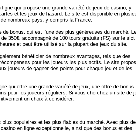
 ligne qui propose une grande variété de jeux de casino, y
cartes et les jeux de hasard. Le site est disponible en plusie
rs de nombreux pays, y compris la France.
re de bonus, qui est l’une des plus généreuses du marché. L
de 350€, accompagné de 100 tours gratuits (FS) sur le slot
ures et peut être utilisé sur la plupart des jeux du site.
également bénéficier de nombreux avantages, tels que des
récompenses pour les joueurs les plus actifs. Le site propo
ux joueurs de gagner des points pour chaque jeu et de les
gne qui offre une grande variété de jeux, une offre de bonus
s pour les joueurs réguliers. Si vous cherchez un site de j
initivement un choix à considérer.
s plus populaires et les plus fiables du marché. Avec plus de
casino en ligne exceptionnelle, ainsi que des bonus et des