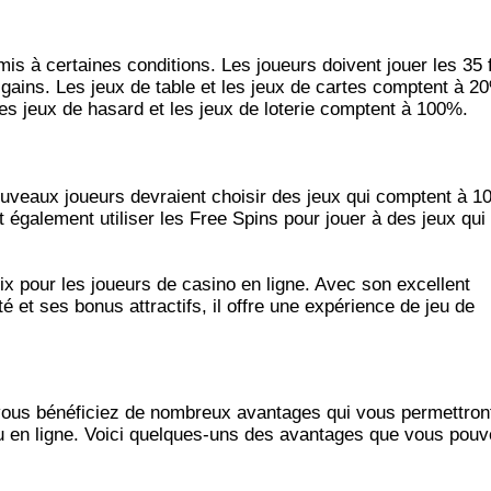
s à certaines conditions. Les joueurs doivent jouer les 35 
 gains. Les jeux de table et les jeux de cartes comptent à 2
les jeux de hasard et les jeux de loterie comptent à 100%.
uveaux joueurs devraient choisir des jeux qui comptent à 
t également utiliser les Free Spins pour jouer à des jeux qui
ix pour les joueurs de casino en ligne. Avec son excellent
é et ses bonus attractifs, il offre une expérience de jeu de
ION
 vous bénéficiez de nombreux avantages qui vous permettron
eu en ligne. Voici quelques-uns des avantages que vous pou