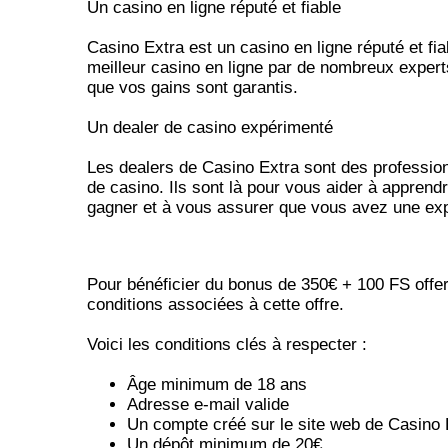
Un casino en ligne réputé et fiable
Casino Extra est un casino en ligne réputé et f
meilleur casino en ligne par de nombreux expert
que vos gains sont garantis.
Un dealer de casino expérimenté
Les dealers de Casino Extra sont des professio
de casino. Ils sont là pour vous aider à apprend
gagner et à vous assurer que vous avez une exp
LES CONDITIONS DU BONUS
Pour bénéficier du bonus de 350€ + 100 FS offer
conditions associées à cette offre.
Voici les conditions clés à respecter :
Âge minimum de 18 ans
Adresse e-mail valide
Un compte créé sur le site web de Casino 
Un dépôt minimum de 20€