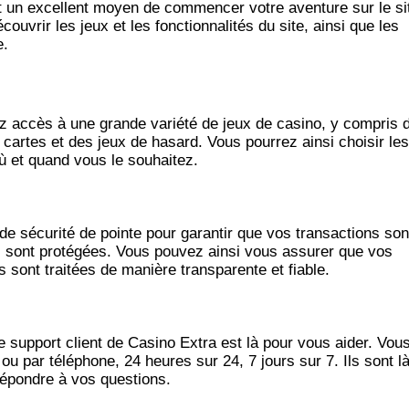
 un excellent moyen de commencer votre aventure sur le si
uvrir les jeux et les fonctionnalités du site, ainsi que les
e.
ASINO
 accès à une grande variété de jeux de casino, y compris 
cartes et des jeux de hasard. Vous pourrez ainsi choisir les
 où et quand vous le souhaitez.
 de sécurité de pointe pour garantir que vos transactions son
s sont protégées. Vous pouvez ainsi vous assurer que vos
 sont traitées de manière transparente et fiable.
 support client de Casino Extra est là pour vous aider. Vou
u par téléphone, 24 heures sur 24, 7 jours sur 7. Ils sont l
répondre à vos questions.