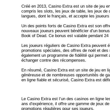
Créé en 2013, Casino Extra est un site de jeu en
compris les slots, les jeux de table, les jeux de 
langues, dont le français, et accepte les joueu
Un des points forts de Casino Extra est son off
nouveaux joueurs peuvent bénéficier d’un bonus 
Book of Dead. Ce bonus est valable pendant 24 he
Les joueurs réguliers de Casino Extra peuvent 
promotions spéciales, des offres de noël et des 
également un programme de fidélité qui permet a
échanger contre des récompenses.
En résumé, Casino Extra est un site de jeu en li
généreuse et de nombreuses opportunités de gain
en ligne fiable et sécurisé, Casino Extra est déf
CASINO EXTRA AVIS 2025
Le Casino Extra est l’un des casinos en ligne le
ans d’expérience, il offre une gamme de jeux de 
promotions régulières pour ses joueurs.