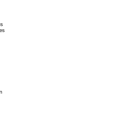
us
des
n