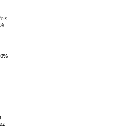
fois
0%
100%
t
vez