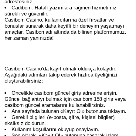
adrestesiniz.
Cadibom: Hatalı yazımlara rağmen hizmetimiz
sürekli ve güvenilir.
Casibom Casino, kullanıcılarına özel fırsatlar ve
bonuslar sunarak daha keyifli bir deneyim yaşatmayı
amaçlar. Casibon adı altında da bilinen platformumuz,
her zaman yanınızda!
CASIBOM CASINO’DA NASIL KAYIT
OLUNUR?
Casibom Casino’da kayıt olmak oldukça kolaydır.
Aşağıdaki adımları takip ederek hızlıca üyeliğinizi
oluşturabilirsiniz:
Öncelikle casibom güncel giriş adresine erişin.
Güncel bağlantıyı bulmak için casibom 158 giriş veya
casibom güncel aramalarını kullanabilirsiniz.
Ana sayfada bulunan «Kayıt Ol» butonuna tıklayın.
Gerekli bilgileri (e-posta, şifre, kişisel bilgiler)
eksiksiz doldurun.
Kullanım koşullarını okuyup onaylayın.
Son olarak, «Kayıt Ol» butonuna basarak işlemi