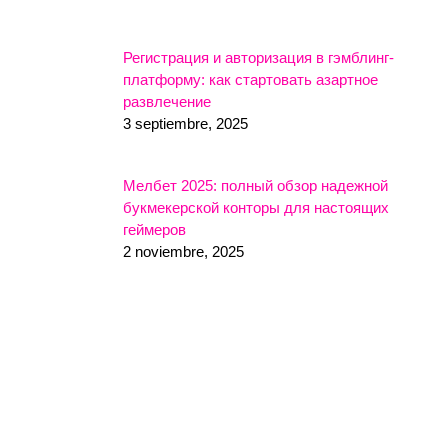
Регистрация и авторизация в гэмблинг-
платформу: как стартовать азартное
развлечение
3 septiembre, 2025
Мелбет 2025: полный обзор надежной
букмекерской конторы для настоящих
геймеров
2 noviembre, 2025