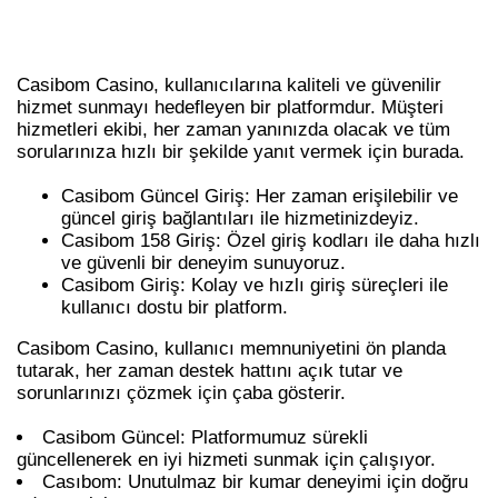
CASIBOM CASINO MÜŞTERI
HIZMETLERI
Casibom Casino, kullanıcılarına kaliteli ve güvenilir
hizmet sunmayı hedefleyen bir platformdur. Müşteri
hizmetleri ekibi, her zaman yanınızda olacak ve tüm
sorularınıza hızlı bir şekilde yanıt vermek için burada.
Casibom Güncel Giriş: Her zaman erişilebilir ve
güncel giriş bağlantıları ile hizmetinizdeyiz.
Casibom 158 Giriş: Özel giriş kodları ile daha hızlı
ve güvenli bir deneyim sunuyoruz.
Casibom Giriş: Kolay ve hızlı giriş süreçleri ile
kullanıcı dostu bir platform.
Casibom Casino, kullanıcı memnuniyetini ön planda
tutarak, her zaman destek hattını açık tutar ve
sorunlarınızı çözmek için çaba gösterir.
Casibom Güncel: Platformumuz sürekli
güncellenerek en iyi hizmeti sunmak için çalışıyor.
Casıbom: Unutulmaz bir kumar deneyimi için doğru