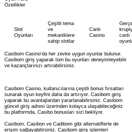
Özellikler
Çeşitli tema
Gerç
Slot
ve
Canlı
krupi
Oyunları
mekaniklere
Casino
canlı
sahip slotlar
oyunl
Casibom Casino’da her zevke uygun oyunlar bulunur.
Casibom giriş yaparak tüm bu oyunları deneyimleyebilir
ve kazançlarınızı artırabilirsiniz.
CASIBOM CASINO BONUSLARI
Casibom Casino, kullanıcılarına çeşitli bonus fırsatları
sunarak oyun keyfini daha da artırıyor. Casibom giriş
yaparak bu avantajlardan yararlanabilirsiniz. Casibom
güncel giriş adresi üzerinden kolayca ulaşabileceğiniz
bu platformda, Casibo bonusları sizi bekliyor.
Casibom, Casibon ve Cadibom gibi alternatiflerle de
erişim sağlayabilirsiniz. Casibom giriş işlemleri