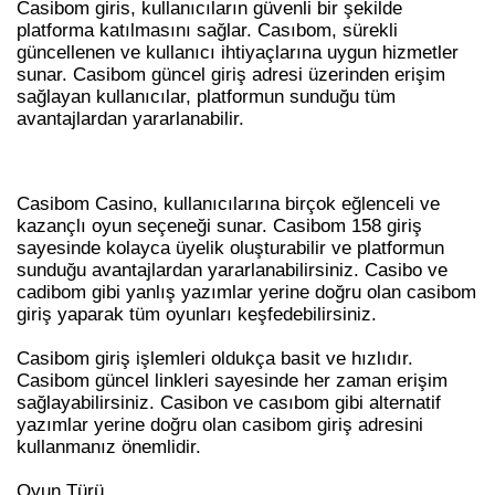
Casibom giris, kullanıcıların güvenli bir şekilde
platforma katılmasını sağlar. Casıbom, sürekli
güncellenen ve kullanıcı ihtiyaçlarına uygun hizmetler
sunar. Casibom güncel giriş adresi üzerinden erişim
sağlayan kullanıcılar, platformun sunduğu tüm
avantajlardan yararlanabilir.
CASIBOM CASINO’DA NELER VAR?
Casibom Casino, kullanıcılarına birçok eğlenceli ve
kazançlı oyun seçeneği sunar. Casibom 158 giriş
sayesinde kolayca üyelik oluşturabilir ve platformun
sunduğu avantajlardan yararlanabilirsiniz. Casibo ve
cadibom gibi yanlış yazımlar yerine doğru olan casibom
giriş yaparak tüm oyunları keşfedebilirsiniz.
Casibom giriş işlemleri oldukça basit ve hızlıdır.
Casibom güncel linkleri sayesinde her zaman erişim
sağlayabilirsiniz. Casibon ve casıbom gibi alternatif
yazımlar yerine doğru olan casibom giriş adresini
kullanmanız önemlidir.
Oyun Türü