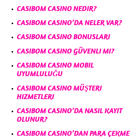
CASIBOM CASINO NEDIR?
CASIBOM CASINO’DA NELER VAR?
CASIBOM CASINO BONUSLARI
CASIBOM CASINO GÜVENLI MI?
CASIBOM CASINO MOBIL
UYUMLULUĞU
CASIBOM CASINO MÜŞTERI
HIZMETLERI
CASIBOM CASINO’DA NASIL KAYIT
OLUNUR?
CASIBOM CASINO’DAN PARA ÇEKME