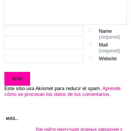
Name
(required)
Mail
(required)
Website
Este sitio usa Akismet para reducir el spam.
Aprende
cómo se procesan los datos de tus comentarios.
MÁS...
Как найти наилучшие игорные заведения с