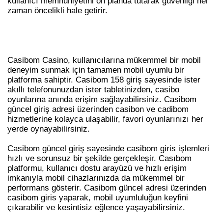
kullanıcı memnuniyetini ön planda tutarak güvenliği her
zaman öncelikli hale getirir.
CASIBOM CASINO MOBIL
UYUMLULUĞU
Casibom Casino, kullanıcılarına mükemmel bir mobil
deneyim sunmak için tamamen mobil uyumlu bir
platforma sahiptir. Casibom 158 giriş sayesinde ister
akıllı telefonunuzdan ister tabletinizden, casibo
oyunlarına anında erişim sağlayabilirsiniz. Casibom
güncel giriş adresi üzerinden casibon ve cadibom
hizmetlerine kolayca ulaşabilir, favori oyunlarınızı her
yerde oynayabilirsiniz.
Casibom güncel giriş sayesinde casibom giris işlemleri
hızlı ve sorunsuz bir şekilde gerçekleşir. Casıbom
platformu, kullanıcı dostu arayüzü ve hızlı erişim
imkanıyla mobil cihazlarınızda da mükemmel bir
performans gösterir. Casibom güncel adresi üzerinden
casibom giris yaparak, mobil uyumluluğun keyfini
çıkarabilir ve kesintisiz eğlence yaşayabilirsiniz.