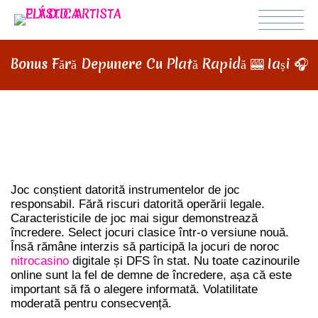
Bonus Fără Depunere Cu Plată Rapidă 🎰 Iași 🎧
INTERNAȚIONAL TRANZACȚII ȘI
ALTELE
Joc conștient datorită instrumentelor de joc
responsabil. Fără riscuri datorită operării legale.
Caracteristicile de joc mai sigur demonstrează
încredere. Select jocuri clasice într-o versiune nouă.
Însă rămâne interzis să participă la jocuri de noroc
nitrocasino
digitale și DFS în stat. Nu toate cazinourile
online sunt la fel de demne de încredere, așa că este
important să fă o alegere informată. Volatilitate
moderată pentru consecvență.