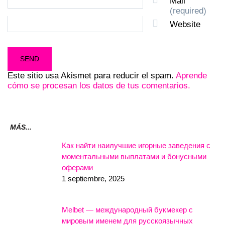
Mail
(required)
Website
Este sitio usa Akismet para reducir el spam.
Aprende
cómo se procesan los datos de tus comentarios.
MÁS...
Как найти наилучшие игорные заведения с
моментальными выплатами и бонусными
оферами
1 septiembre, 2025
Melbet — международный букмекер с
мировым именем для русскоязычных