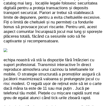
catalog mai larg . locațiile legale folosesc securitatea
digitală pentru a proteja transactions și deposits
transport securizat. Pariori ar trebui să stabilească
limite de depunere, pentru a evita cheltuielile excesive.
Fiți o limită de cheltuieli și nu permiteți ca fondurile
bonus să provoace jocuri riscante. Pentru unii, acest
aspect comunitar încurajează jocul mai lung și sporește
plăcerea totală, făcând ca sesiunile solo să fie
captivante și recompensatoare.
echipa noastră vă stă la dispoziție fără întârzieri cu
suport profesional. Transmisii interactive în direct
reproduce atmosfera unui cazinou la telefoanele lor
mobile. O strategie structurată a promoțiilor asigură că
jucătorii maximizează valoarea și prelungește jocul cu
risc modest. O regulă ușor de reținut este să iei o carte
dacă mâna ta este de 11 sau mai puțin . Jucă pe
telefonul tău mobil. Piețele cu mișcare rapidă sunt mai
greu de egalat atunci când tick-urile zboară rapid.