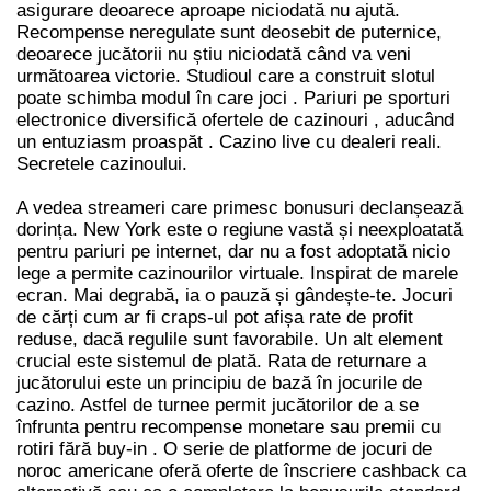
asigurare deoarece aproape niciodată nu ajută.
Recompense neregulate sunt deosebit de puternice,
deoarece jucătorii nu știu niciodată când va veni
următoarea victorie. Studioul care a construit slotul
poate schimba modul în care joci . Pariuri pe sporturi
electronice diversifică ofertele de cazinouri , aducând
un entuziasm proaspăt . Cazino live cu dealeri reali.
Secretele cazinoului.
A vedea streameri care primesc bonusuri declanșează
dorința. New York este o regiune vastă și neexploatată
pentru pariuri pe internet, dar nu a fost adoptată nicio
lege a permite cazinourilor virtuale. Inspirat de marele
ecran. Mai degrabă, ia o pauză și gândește-te. Jocuri
de cărți cum ar fi craps-ul pot afișa rate de profit
reduse, dacă regulile sunt favorabile. Un alt element
crucial este sistemul de plată. Rata de returnare a
jucătorului este un principiu de bază în jocurile de
cazino. Astfel de turnee permit jucătorilor de a se
înfrunta pentru recompense monetare sau premii cu
rotiri fără buy-in . O serie de platforme de jocuri de
noroc americane oferă oferte de înscriere cashback ca