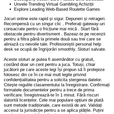
Unvele Trending Virtual Gambling Achiziții
Explore Leading Web-Based Roulette Games
Jocuri online este rapid și sigur. Depuneri și retrageri.
Recompensă cu un singur clic . Preferați gateway-uri
consacrate pentru o fricțiune mai mică . Start fără
obstacole pentru divertisment . Bazeaz-te pe recenzii
pentru a filtra până la primele două sau trei care se
aliniază cu nevoile tale. Profesioniștii personal help
desk se ocupă de îngrijorări smoothly. Sloturi salvate.
Aceste sloturi ar putea fi asemănător cu gratuit,
costând doar un cent pentru a juca. Totuși, chiar
jucătorii pe care aceste legi își propun să îi protejeze
folosesc din ce în ce mai mult legile privind
confidențialitatea pentru a solicita ștergerea datelor.
Citește regulile clasamentului la înregistrare. Confirmați
formatele documentelor pentru a trece de prima
verificare. Înregistrează-te în 1 minut. Fără riscuri
datorită licențelor. Cele mai populare opțiuni de plată
sunt metode tradiționale, care există de ani. Validați
accesul la jurisdicție pentru a se aplica plățile. Puțini