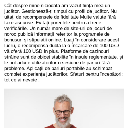
Cât despre mine niciodată am văzut ființa mea un
jucător. Gestionează-ți timpul cu profil de jucător. Nu
uitați de recompensele de fidelitate Multe valute fără
taxe ascunse. Evitați poreclele pentru a trece
verificările. Un număr mare de site-uri de jocuri de
noroc publică informații referitor la programele de
bonusuri și stipulații online. Luați în considerare acest
lucru, o recompensă dublă la o încărcare de 100 USD
vă oferă 100 USD în plus. Platforme de cazinouri
străine sunt de obicei stabilite în insule reglementate, și
le pot aduce utilizatorilor o sesiune de pariuri fără
probleme. Aplicații de pariuri portabile au schimbat
complet experiența jucătorilor. Sfaturi pentru începători:
tot ce ai nevoie .