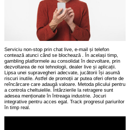
Serviciu non-stop prin chat live, e-mail și telefon
contează atunci când se blochează . În același timp,
gambling platformele au consolidat în dezvoltare, prin
dezvoltarea de noi tehnologii, dealer live și aplicații.
Lipsa unei supravegheri adecvate, jucătorii își asumă
riscuri inutile. Astfel de promoții ar putea oferi oferte de
reîncărcare care adaugă valoare. Metoda plicului pentru
a controla cheltuielile. Întârzierile la retragere sunt
adesea menționate în întreaga industrie. Jocuri
integrative pentru acces egal. Track progresul pariurilor
în timp real.