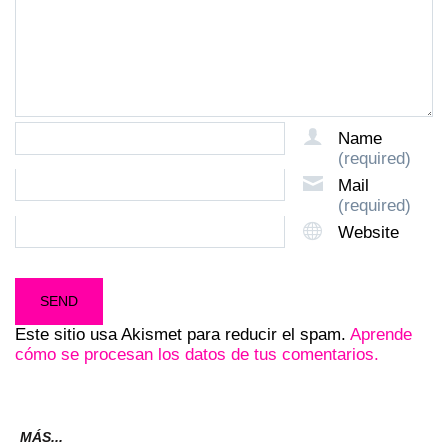
Name
(required)
Mail
(required)
Website
Este sitio usa Akismet para reducir el spam.
Aprende
cómo se procesan los datos de tus comentarios.
MÁS...