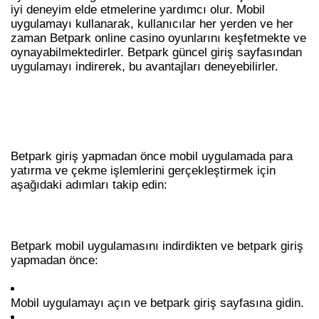
iyi deneyim elde etmelerine yardımcı olur. Mobil
uygulamayı kullanarak, kullanıcılar her yerden ve her
zaman Betpark online casino oyunlarını keşfetmekte ve
oynayabilmektedirler. Betpark güncel giriş sayfasından
uygulamayı indirerek, bu avantajları deneyebilirler.
MOBIL UYGULAMADA PARA
YATIRMA VE ÇEKME IŞLEMLERININ
NASIL YAPILACAĞI
Betpark giriş yapmadan önce mobil uygulamada para
yatırma ve çekme işlemlerini gerçekleştirmek için
aşağıdaki adımları takip edin:
PARA YATIRMA
Betpark mobil uygulamasını indirdikten ve betpark giriş
yapmadan önce:
Mobil uygulamayı açın ve betpark giriş sayfasına gidin.