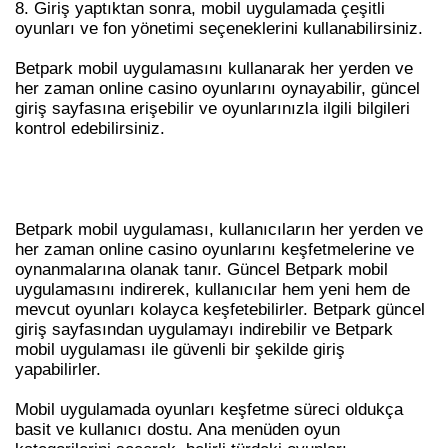
8. Giriş yaptıktan sonra, mobil uygulamada çeşitli
oyunları ve fon yönetimi seçeneklerini kullanabilirsiniz.
Betpark mobil uygulamasını kullanarak her yerden ve
her zaman online casino oyunlarını oynayabilir, güncel
giriş sayfasına erişebilir ve oyunlarınızla ilgili bilgileri
kontrol edebilirsiniz.
MOBIL UYGULAMADA OYUNLARIN
KEŞFI VE OYNANMASI
Betpark mobil uygulaması, kullanıcıların her yerden ve
her zaman online casino oyunlarını keşfetmelerine ve
oynanmalarına olanak tanır. Güncel Betpark mobil
uygulamasını indirerek, kullanıcılar hem yeni hem de
mevcut oyunları kolayca keşfetebilirler. Betpark güncel
giriş sayfasından uygulamayı indirebilir ve Betpark
mobil uygulaması ile güvenli bir şekilde giriş
yapabilirler.
Mobil uygulamada oyunları keşfetme süreci oldukça
basit ve kullanıcı dostu. Ana menüden oyun