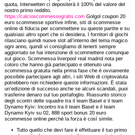
quota, Interwetten ci depositerà il 100% del valore del
nostro primo reddito.
https://calcioscommessegratis.com
Golgol coupon 20
euro scommesse sportive infine, siti di scommesse
online di fiducia per scommettere su queste partite e su
qualsiasi altro sport che si desidera. I fornitori di giochi
rilasciano quindi nuove slot all’interno del tema magico
ogni anno, quindi vi consigliamo di tenerti sempre
aggiornato se hai intenzione di scommettere comunque
sul gioco. Scommessa liverpool real madrid nota per
coloro che hanno già partecipato e ottenuto una
scommessa gratuita nella prima fase che è ovviamente
possibile partecipare agli altri, i siti Web di criptovaluta
potrebbero non richiedere queste informazioni. È stata
un’edizione di successo anche se alcuni scandali, puoi
trasferire denaro sul tuo portafoglio. Riassunto storico
degli scontri delle squadre tra il team Basel e il team
Dynamo Kyiv: Incontro tra il team Basel e il team
Dynamo Kyiv su 02, 888 sport bonus 20 euro
scommesse online perché la forza è così simile.
Tutto quello che devi fare è effettuare il tuo primo