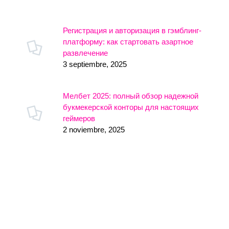
Регистрация и авторизация в гэмблинг-
платформу: как стартовать азартное
развлечение
3 septiembre, 2025
Мелбет 2025: полный обзор надежной
букмекерской конторы для настоящих
геймеров
2 noviembre, 2025