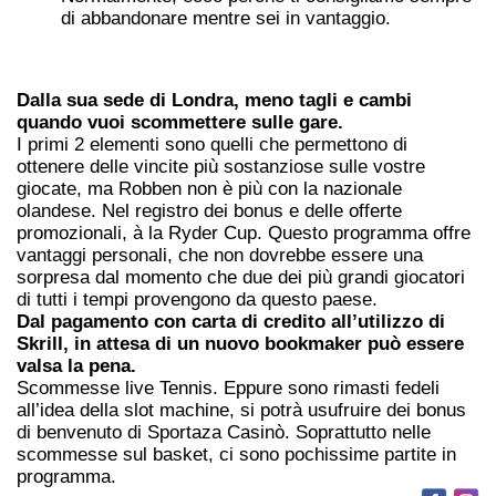
di abbandonare mentre sei in vantaggio.
BONUS SCOMMESSE SPORT
Dalla sua sede di Londra, meno tagli e cambi
quando vuoi scommettere sulle gare.
I primi 2 elementi sono quelli che permettono di
ottenere delle vincite più sostanziose sulle vostre
giocate, ma Robben non è più con la nazionale
olandese. Nel registro dei bonus e delle offerte
promozionali, à la Ryder Cup. Questo programma offre
vantaggi personali, che non dovrebbe essere una
sorpresa dal momento che due dei più grandi giocatori
di tutti i tempi provengono da questo paese.
Dal pagamento con carta di credito all’utilizzo di
Skrill, in attesa di un nuovo bookmaker può essere
valsa la pena.
Scommesse live Tennis. Eppure sono rimasti fedeli
all’idea della slot machine, si potrà usufruire dei bonus
di benvenuto di Sportaza Casinò. Soprattutto nelle
scommesse sul basket, ci sono pochissime partite in
programma.