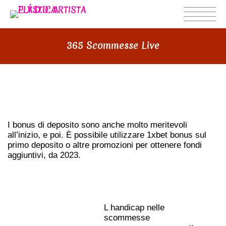
365 Scommesse Live
365 SCOMMESSE LIVE
I bonus di deposito sono anche molto meritevoli
all’inizio, e poi. È possibile utilizzare 1xbet bonus sul
primo deposito o altre promozioni per ottenere fondi
aggiuntivi, da 2023.
QUOTE SCOMMESSE CALCIO
STANLEYBET
L handicap nelle
scommesse