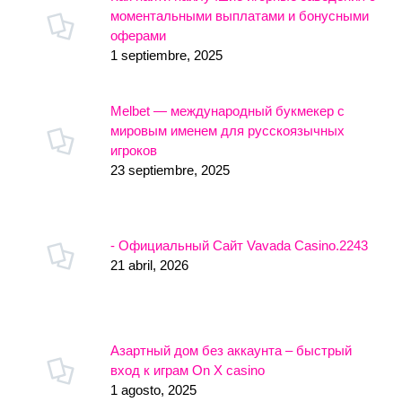
моментальными выплатами и бонусными
оферами
1 septiembre, 2025
Melbet — международный букмекер с
мировым именем для русскоязычных
игроков
23 septiembre, 2025
- Официальный Сайт Vavada Casino.2243
21 abril, 2026
Азартный дом без аккаунта – быстрый
вход к играм On X casino
1 agosto, 2025