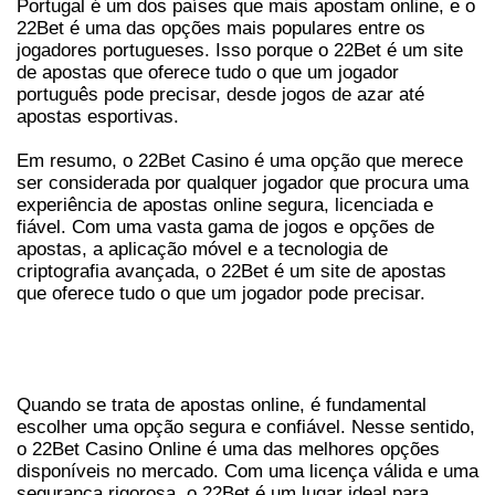
Portugal é um dos países que mais apostam online, e o
22Bet é uma das opções mais populares entre os
jogadores portugueses. Isso porque o 22Bet é um site
de apostas que oferece tudo o que um jogador
português pode precisar, desde jogos de azar até
apostas esportivas.
Em resumo, o 22Bet Casino é uma opção que merece
ser considerada por qualquer jogador que procura uma
experiência de apostas online segura, licenciada e
fiável. Com uma vasta gama de jogos e opções de
apostas, a aplicação móvel e a tecnologia de
criptografia avançada, o 22Bet é um site de apostas
que oferece tudo o que um jogador pode precisar.
22BET CASINO ONLINE: UMA OPÇÃO
SEGURA PARA APOSTAS
Quando se trata de apostas online, é fundamental
escolher uma opção segura e confiável. Nesse sentido,
o 22Bet Casino Online é uma das melhores opções
disponíveis no mercado. Com uma licença válida e uma
segurança rigorosa, o 22Bet é um lugar ideal para