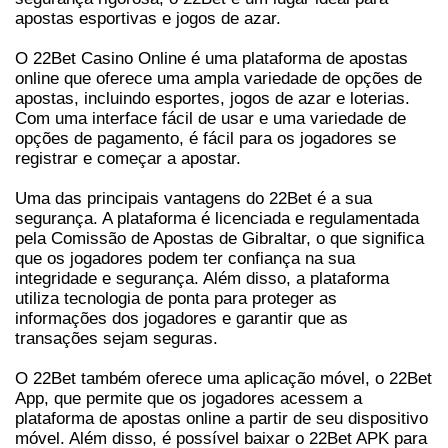
apostas esportivas e jogos de azar.
O 22Bet Casino Online é uma plataforma de apostas
online que oferece uma ampla variedade de opções de
apostas, incluindo esportes, jogos de azar e loterias.
Com uma interface fácil de usar e uma variedade de
opções de pagamento, é fácil para os jogadores se
registrar e começar a apostar.
Uma das principais vantagens do 22Bet é a sua
segurança. A plataforma é licenciada e regulamentada
pela Comissão de Apostas de Gibraltar, o que significa
que os jogadores podem ter confiança na sua
integridade e segurança. Além disso, a plataforma
utiliza tecnologia de ponta para proteger as
informações dos jogadores e garantir que as
transações sejam seguras.
O 22Bet também oferece uma aplicação móvel, o 22Bet
App, que permite que os jogadores acessem a
plataforma de apostas online a partir de seu dispositivo
móvel. Além disso, é possível baixar o 22Bet APK para