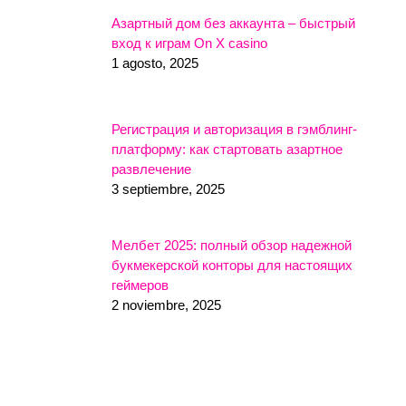
Азартный дом без аккаунта – быстрый
вход к играм On X casino
1 agosto, 2025
Регистрация и авторизация в гэмблинг-
платформу: как стартовать азартное
развлечение
3 septiembre, 2025
Мелбет 2025: полный обзор надежной
букмекерской конторы для настоящих
геймеров
2 noviembre, 2025