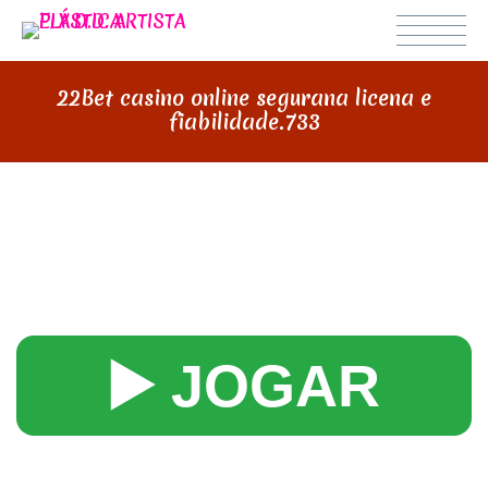
22Bet casino online segurana licena e
fiabilidade.733
22BET CASINO ONLINE –
SEGURANÇA, LICENÇA E
FIABILIDADE
▶️ JOGAR
СОДЕРЖИМОЕ