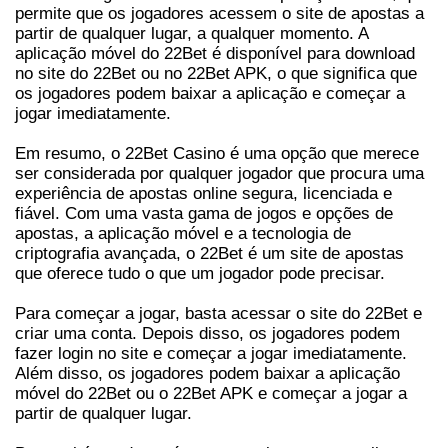
permite que os jogadores acessem o site de apostas a
partir de qualquer lugar, a qualquer momento. A
aplicação móvel do 22Bet é disponível para download
no site do 22Bet ou no 22Bet APK, o que significa que
os jogadores podem baixar a aplicação e começar a
jogar imediatamente.
Em resumo, o 22Bet Casino é uma opção que merece
ser considerada por qualquer jogador que procura uma
experiência de apostas online segura, licenciada e
fiável. Com uma vasta gama de jogos e opções de
apostas, a aplicação móvel e a tecnologia de
criptografia avançada, o 22Bet é um site de apostas
que oferece tudo o que um jogador pode precisar.
Para começar a jogar, basta acessar o site do 22Bet e
criar uma conta. Depois disso, os jogadores podem
fazer login no site e começar a jogar imediatamente.
Além disso, os jogadores podem baixar a aplicação
móvel do 22Bet ou o 22Bet APK e começar a jogar a
partir de qualquer lugar.