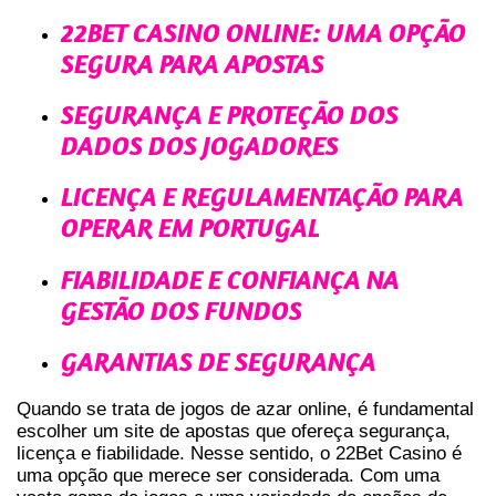
22BET CASINO ONLINE: UMA OPÇÃO
SEGURA PARA APOSTAS
SEGURANÇA E PROTEÇÃO DOS
DADOS DOS JOGADORES
LICENÇA E REGULAMENTAÇÃO PARA
OPERAR EM PORTUGAL
FIABILIDADE E CONFIANÇA NA
GESTÃO DOS FUNDOS
GARANTIAS DE SEGURANÇA
Quando se trata de jogos de azar online, é fundamental
escolher um site de apostas que ofereça segurança,
licença e fiabilidade. Nesse sentido, o 22Bet Casino é
uma opção que merece ser considerada. Com uma