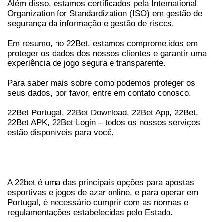
Além disso, estamos certificados pela International
Organization for Standardization (ISO) em gestão de
segurança da informação e gestão de riscos.
Em resumo, no 22Bet, estamos comprometidos em
proteger os dados dos nossos clientes e garantir uma
experiência de jogo segura e transparente.
Para saber mais sobre como podemos proteger os
seus dados, por favor, entre em contato conosco.
22Bet Portugal, 22Bet Download, 22Bet App, 22Bet,
22Bet APK, 22Bet Login – todos os nossos serviços
estão disponíveis para você.
LICENÇA E REGULAMENTAÇÃO PARA
OPERAR EM PORTUGAL
A 22bet é uma das principais opções para apostas
esportivas e jogos de azar online, e para operar em
Portugal, é necessário cumprir com as normas e
regulamentações estabelecidas pelo Estado.