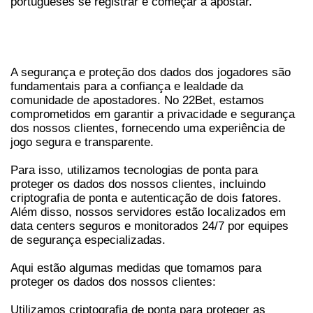
portugueses se registrar e começar a apostar.
SEGURANÇA E PROTEÇÃO DOS
DADOS DOS JOGADORES
A segurança e proteção dos dados dos jogadores são
fundamentais para a confiança e lealdade da
comunidade de apostadores. No 22Bet, estamos
comprometidos em garantir a privacidade e segurança
dos nossos clientes, fornecendo uma experiência de
jogo segura e transparente.
Para isso, utilizamos tecnologias de ponta para
proteger os dados dos nossos clientes, incluindo
criptografia de ponta e autenticação de dois fatores.
Além disso, nossos servidores estão localizados em
data centers seguros e monitorados 24/7 por equipes
de segurança especializadas.
Aqui estão algumas medidas que tomamos para
proteger os dados dos nossos clientes:
Utilizamos criptografia de ponta para proteger as