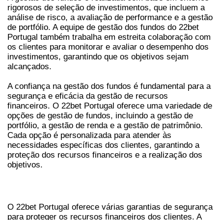
rigorosos de seleção de investimentos, que incluem a
análise de risco, a avaliação de performance e a gestão
de portfólio. A equipe de gestão dos fundos do 22bet
Portugal também trabalha em estreita colaboração com
os clientes para monitorar e avaliar o desempenho dos
investimentos, garantindo que os objetivos sejam
alcançados.
A confiança na gestão dos fundos é fundamental para a
segurança e eficácia da gestão de recursos
financeiros. O 22bet Portugal oferece uma variedade de
opções de gestão de fundos, incluindo a gestão de
portfólio, a gestão de renda e a gestão de patrimônio.
Cada opção é personalizada para atender às
necessidades específicas dos clientes, garantindo a
proteção dos recursos financeiros e a realização dos
objetivos.
GARANTIAS DE SEGURANÇA
O 22bet Portugal oferece várias garantias de segurança
para proteger os recursos financeiros dos clientes. A