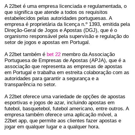
A 22bet é uma empresa licenciada e regulamentada, o
que significa que atende a todos os requisitos
estabelecidos pelas autoridades portuguesas. A
empresa é proprietária da licença n.º 1393, emitida pela
Direção-Geral de Jogos e Apostas (DGJ), que é o
organismo responsável pela supervisão e regulação do
setor de jogos e apostas em Portugal.
A 22bet também é
bet 22
membro da Associação
Portuguesa de Empresas de Apostas (APJA), que é a
associação que representa as empresas de apostas
em Portugal e trabalha em estreita colaboração com as
autoridades para garantir a segurança e a
transparência no setor.
A 22bet oferece uma variedade de opções de apostas
esportivas e jogos de azar, incluindo apostas em
futebol, basquetebol, futebol americano, entre outros. A
empresa também oferece uma aplicação móvel, a
22bet app, que permite aos clientes fazer apostas e
jogar em qualquer lugar e a qualquer hora.