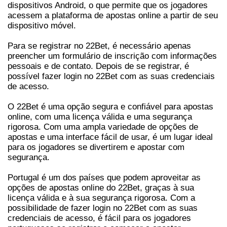
dispositivos Android, o que permite que os jogadores
acessem a plataforma de apostas online a partir de seu
dispositivo móvel.
Para se registrar no 22Bet, é necessário apenas
preencher um formulário de inscrição com informações
pessoais e de contato. Depois de se registrar, é
possível fazer login no 22Bet com as suas credenciais
de acesso.
O 22Bet é uma opção segura e confiável para apostas
online, com uma licença válida e uma segurança
rigorosa. Com uma ampla variedade de opções de
apostas e uma interface fácil de usar, é um lugar ideal
para os jogadores se divertirem e apostar com
segurança.
Portugal é um dos países que podem aproveitar as
opções de apostas online do 22Bet, graças à sua
licença válida e à sua segurança rigorosa. Com a
possibilidade de fazer login no 22Bet com as suas
credenciais de acesso, é fácil para os jogadores