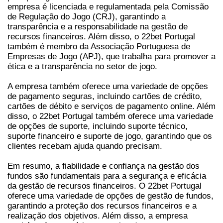
empresa é licenciada e regulamentada pela Comissão
de Regulação do Jogo (CRJ), garantindo a
transparência e a responsabilidade na gestão de
recursos financeiros. Além disso, o 22bet Portugal
também é membro da Associação Portuguesa de
Empresas de Jogo (APJ), que trabalha para promover a
ética e a transparência no setor de jogo.
A empresa também oferece uma variedade de opções
de pagamento seguras, incluindo cartões de crédito,
cartões de débito e serviços de pagamento online. Além
disso, o 22bet Portugal também oferece uma variedade
de opções de suporte, incluindo suporte técnico,
suporte financeiro e suporte de jogo, garantindo que os
clientes recebam ajuda quando precisam.
Em resumo, a fiabilidade e confiança na gestão dos
fundos são fundamentais para a segurança e eficácia
da gestão de recursos financeiros. O 22bet Portugal
oferece uma variedade de opções de gestão de fundos,
garantindo a proteção dos recursos financeiros e a
realização dos objetivos. Além disso, a empresa