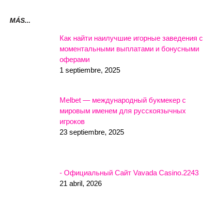
MÁS...
Как найти наилучшие игорные заведения с
моментальными выплатами и бонусными
оферами
1 septiembre, 2025
Melbet — международный букмекер с
мировым именем для русскоязычных
игроков
23 septiembre, 2025
- Официальный Сайт Vavada Casino.2243
21 abril, 2026