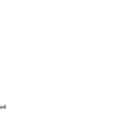
м
кий