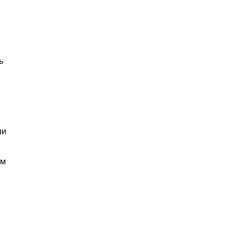
ь
ли
ем