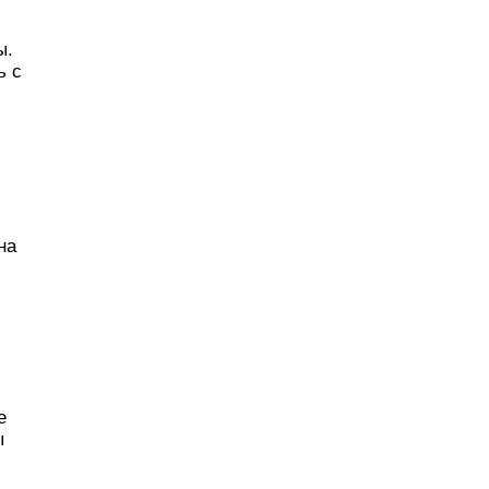
ы.
ь с
на
е
ы