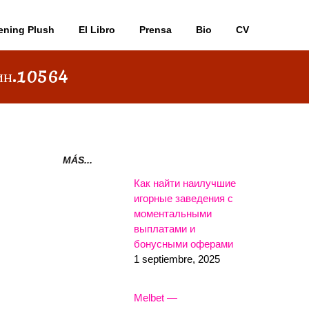
ening Plush
El Libro
Prensa
Bio
CV
вин.10564
MÁS...
Как найти наилучшие
игорные заведения с
моментальными
выплатами и
бонусными оферами
1 septiembre, 2025
Melbet —