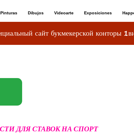
Pinturas
Dibujos
Videoarte
Exposiciones
Happ
циальный сайт букмекерской конторы 1
 БУКМЕКЕРСКОЙ КОНТОРЫ 1ВИН
ТИ ДЛЯ СТАВОК НА СПОРТ