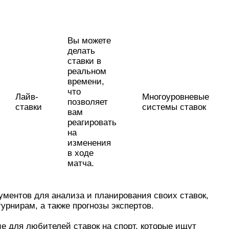
Вы можете
делать
ставки в
реальном
времени,
что
Лайв-
Многоуровневые
позволяет
ставки
системы ставок
вам
реагировать
на
изменения
в ходе
матча.
рументов для анализа и планирования своих ставок,
урнирам, а также прогнозы экспертов.
е для любителей ставок на спорт, которые ищут