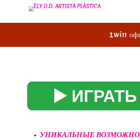
1win офи
1WIN — ОФИЦИАЛЬНЫЙ САЙТ
▶️ ИГРАТЬ
СОДЕРЖИМОЕ
УНИКАЛЬНЫЕ ВОЗМОЖНОС