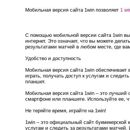
Мобильная версия сайта 1win позволяет
1 wi
ИГРАТЬ В ЛЮБОЕ ВРЕМЯ И В
С помощью мобильной версии сайта 1win вы 
интернет. Это означает, что вы можете делат
результатами матчей в любом месте, где ва
Удобство и доступность
Мобильная версия сайта 1win обеспечивает 
играть, получать доступ к услугам и следит
планшет.
Мобильная версия сайта 1win – это лучший с
смартфоне или планшете. Используйте ее, ч
Не теряйте время, играйте на 1win!
1win – это официальный сайт букмекерской к
услугам и следить за результатами матчей.