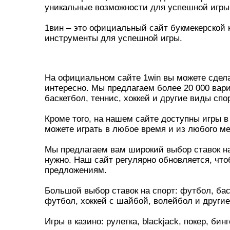
уникальные возможности для успешной игры
1вин – это официальный сайт букмекерской 
инструменты для успешной игры.
БОЛЬШОЙ ВЫБОР СТАВОК НА С
На официальном сайте 1win вы можете сдела
интересно. Мы предлагаем более 20 000 вари
баскетбол, теннис, хоккей и другие виды спо
Кроме того, на нашем сайте доступны игры в к
можете играть в любое время и из любого мес
Мы предлагаем вам широкий выбор ставок на 
нужно. Наш сайт регулярно обновляется, чт
предложениям.
Большой выбор ставок на спорт: футбол, баск
футбол, хоккей с шайбой, волейбол и другие
Игры в казино: рулетка, blackjack, покер, бин