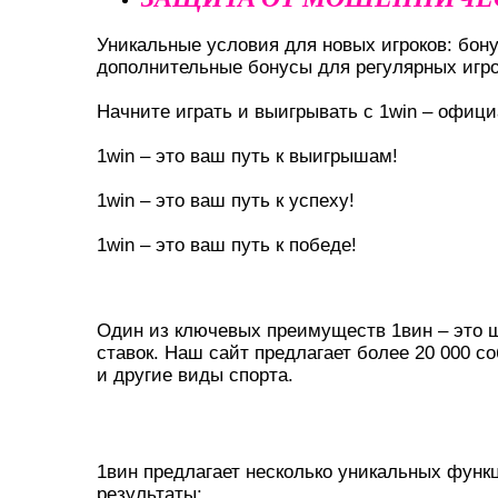
Уникальные условия для новых игроков: бону
дополнительные бонусы для регулярных игро
Начните играть и выигрывать с 1win – офиц
1win – это ваш путь к выигрышам!
1win – это ваш путь к успеху!
1win – это ваш путь к победе!
УНИКАЛЬНЫЕ ВОЗМОЖНОСТИ Д
Один из ключевых преимуществ 1вин – это 
ставок. Наш сайт предлагает более 20 000 с
и другие виды спорта.
УНИКАЛЬНЫЕ ФУНКЦИИ ДЛЯ
1вин предлагает несколько уникальных функ
результаты: