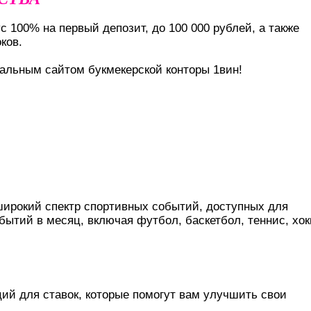
с 100% на первый депозит, до 100 000 рублей, а также
ков.
иальным сайтом букмекерской конторы 1вин!
ЛЯ СТАВОК НА СПОРТ
широкий спектр спортивных событий, доступных для
обытий в месяц, включая футбол, баскетбол, теннис, хок
 СТАВОК
ций для ставок, которые помогут вам улучшить свои