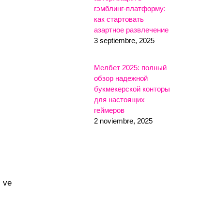
гэмблинг-платформу:
как стартовать
азартное развлечение
3 septiembre, 2025
Мелбет 2025: полный
обзор надежной
букмекерской конторы
для настоящих
геймеров
2 noviembre, 2025
i ve