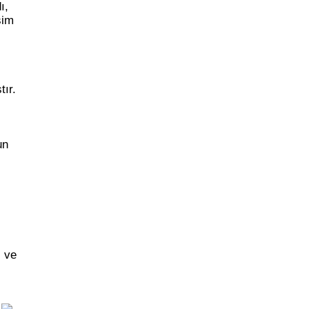
ı,
şim
tır.
un
i ve