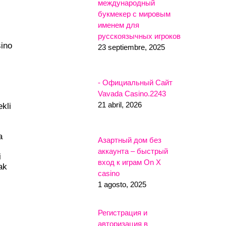
международный
букмекер с мировым
именем для
ş
русскоязычных игроков
sino
23 septiembre, 2025
- Официальный Сайт
Vavada Casino.2243
21 abril, 2026
ekli
a
Азартный дом без
аккаунта – быстрый
i
вход к играм On X
ak
casino
1 agosto, 2025
Регистрация и
авторизация в