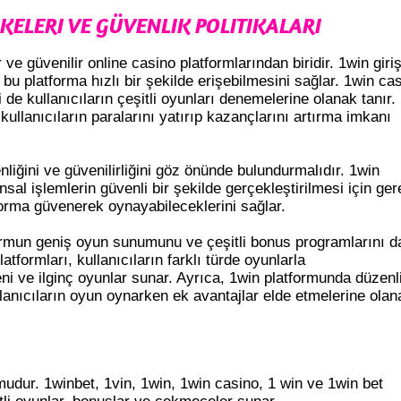
KELERI VE GÜVENLIK POLITIKALARI
ve güvenilir online casino platformlarından biridir. 1win giri
n bu platforma hızlı bir şekilde erişebilmesini sağlar. 1win ca
si de kullanıcıların çeşitli oyunları denemelerine olanak tanır.
 kullanıcıların paralarını yatırıp kazançlarını artırma imkanı
nliğini ve güvenilirliğini göz önünde bulundurmalıdır. 1win
nsal işlemlerin güvenli bir şekilde gerçekleştirilmesi için ger
tforma güvenerek oynayabileceklerini sağlar.
tformun geniş oyun sunumunu ve çeşitli bonus programlarını d
tformları, kullanıcıların farklı türde oyunlarla
i ve ilginç oyunlar sunar. Ayrıca, 1win platformunda düzenl
anıcıların oyun oynarken ek avantajlar elde etmelerine olan
LUNUR?
mudur. 1winbet, 1vin, 1win, 1win casino, 1 win ve 1win bet