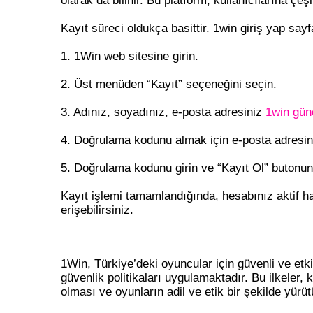
olarak da bilinir. Bu platform, kullanıcılarına çe
Kayıt süreci oldukça basittir. 1win giriş yap say
1. 1Win web sitesine girin.
2. Üst menüden “Kayıt” seçeneğini seçin.
3. Adınız, soyadınız, e-posta adresiniz
1win günc
4. Doğrulama kodunu almak için e-posta adresini
5. Doğrulama kodunu girin ve “Kayıt Ol” butonuna
Kayıt işlemi tamamlandığında, hesabınız aktif h
erişebilirsiniz.
TÜRKIYE’DE 1WIN KULLANIM İL
1Win, Türkiye’deki oyuncular için güvenli ve etki
güvenlik politikaları uygulamaktadır. Bu ilkeler, k
olması ve oyunların adil ve etik bir şekilde yürüt