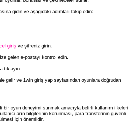
şitli oyunlar, bonuslar ve çekmeceler sunar.
fasına gidin ve aşağıdaki adımları takip edin:
el giriş
ve şifreniz girin.
ze gelen e-postayı kontrol edin.
 tıklayın.
ale gelir ve 1win giriş yap sayfasından oyunlara doğrudan
KELERI VE GÜVENLIK POLITIKALARI
li bir oyun deneyimi sunmak amacıyla belirli kullanım ilkeler
ullanıcıların bilgilerinin korunması, para transferinin güvenli
ülmesi için önemlidir.