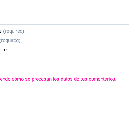
e
(required)
(required)
ite
ende cómo se procesan los datos de tus comentarios.