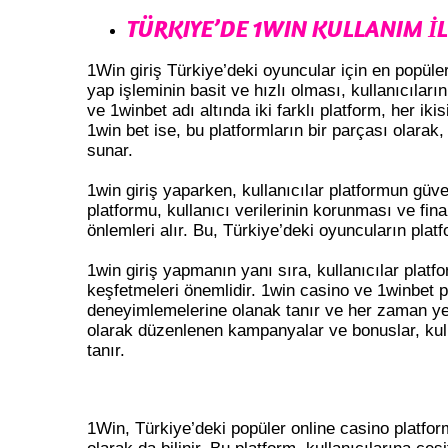
TÜRKIYE’DE 1WIN KULLANIM İL
1Win giriş Türkiye’deki oyuncular için en popüler 
yap işleminin basit ve hızlı olması, kullanıcıları
ve 1winbet adı altında iki farklı platform, her iki
1win bet ise, bu platformların bir parçası olarak,
sunar.
1win giriş yaparken, kullanıcılar platformun güve
platformu, kullanıcı verilerinin korunması ve fina
önlemleri alır. Bu, Türkiye’deki oyuncuların pla
1win giriş yapmanın yanı sıra, kullanıcılar pla
keşfetmeleri önemlidir. 1win casino ve 1winbet pla
deneyimlemelerine olanak tanır ve her zaman yen
olarak düzenlenen kampanyalar ve bonuslar, kull
tanır.
1WIN NEDIR VE NASIL KAYIT O
1Win, Türkiye’deki popüler online casino platfor