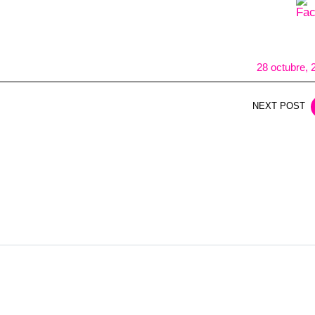
28 octubre, 
NEXT POST