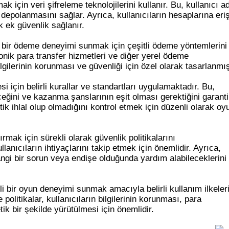
ak için veri şifreleme teknolojilerini kullanır. Bu, kullanıcı ad
lde depolanmasını sağlar. Ayrıca, kullanıcıların hesaplarına eri
k ek güvenlik sağlanır.
ı bir ödeme deneyimi sunmak için çeşitli ödeme yöntemlerini
tronik para transfer hizmetleri ve diğer yerel ödeme
lgilerinin korunması ve güvenliği için özel olarak tasarlanmış
si için belirli kurallar ve standartları uygulamaktadır. Bu,
eğini ve kazanma şanslarının eşit olması gerektiğini garanti
tik ihlal olup olmadığını kontrol etmek için düzenli olarak oy
ırmak için sürekli olarak güvenlik politikalarını
lanıcıların ihtiyaçlarını takip etmek için önemlidir. Ayrıca,
hangi bir sorun veya endişe olduğunda yardım alabileceklerini
li bir oyun deneyimi sunmak amacıyla belirli kullanım ilkeler
 politikalar, kullanıcıların bilgilerinin korunması, para
tik bir şekilde yürütülmesi için önemlidir.