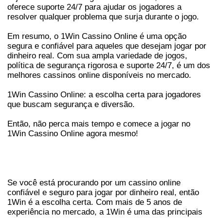
oferece suporte 24/7 para ajudar os jogadores a
resolver qualquer problema que surja durante o jogo.
Em resumo, o 1Win Cassino Online é uma opção
segura e confiável para aqueles que desejam jogar por
dinheiro real. Com sua ampla variedade de jogos,
política de segurança rigorosa e suporte 24/7, é um dos
melhores cassinos online disponíveis no mercado.
1Win Cassino Online: a escolha certa para jogadores
que buscam segurança e diversão.
Então, não perca mais tempo e comece a jogar no
1Win Cassino Online agora mesmo!
1WIN CASSINO ONLINE: JOGUE POR
DINHEIRO REAL COM SEGURANÇA
Se você está procurando por um cassino online
confiável e seguro para jogar por dinheiro real, então
1Win é a escolha certa. Com mais de 5 anos de
experiência no mercado, a 1Win é uma das principais