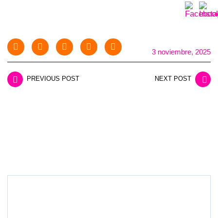
3 noviembre, 2025
PREVIOUS POST
NEXT POST
LEAVE A REPLY