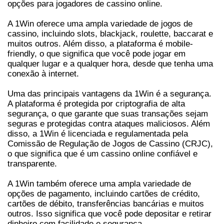
opções para jogadores de cassino online.
A 1Win oferece uma ampla variedade de jogos de
cassino, incluindo slots, blackjack, roulette, baccarat e
muitos outros. Além disso, a plataforma é mobile-
friendly, o que significa que você pode jogar em
qualquer lugar e a qualquer hora, desde que tenha uma
conexão à internet.
Uma das principais vantagens da 1Win é a segurança.
A plataforma é protegida por criptografia de alta
segurança, o que garante que suas transações sejam
seguras e protegidas contra ataques maliciosos. Além
disso, a 1Win é licenciada e regulamentada pela
Comissão de Regulação de Jogos de Cassino (CRJC),
o que significa que é um cassino online confiável e
transparente.
A 1Win também oferece uma ampla variedade de
opções de pagamento, incluindo cartões de crédito,
cartões de débito, transferências bancárias e muitos
outros. Isso significa que você pode depositar e retirar
dinheiro com facilidade e segurança.