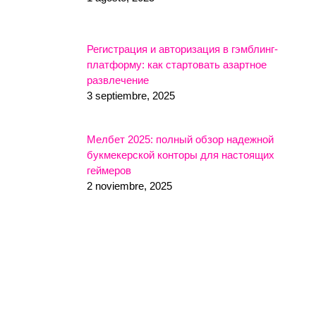
Регистрация и авторизация в гэмблинг-
платформу: как стартовать азартное
развлечение
3 septiembre, 2025
Мелбет 2025: полный обзор надежной
букмекерской конторы для настоящих
геймеров
2 noviembre, 2025