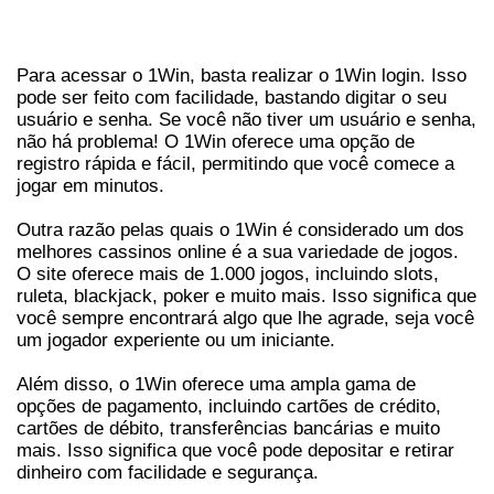
ONLINE
Para acessar o 1Win, basta realizar o 1Win login. Isso
pode ser feito com facilidade, bastando digitar o seu
usuário e senha. Se você não tiver um usuário e senha,
não há problema! O 1Win oferece uma opção de
registro rápida e fácil, permitindo que você comece a
jogar em minutos.
Outra razão pelas quais o 1Win é considerado um dos
melhores cassinos online é a sua variedade de jogos.
O site oferece mais de 1.000 jogos, incluindo slots,
ruleta, blackjack, poker e muito mais. Isso significa que
você sempre encontrará algo que lhe agrade, seja você
um jogador experiente ou um iniciante.
Além disso, o 1Win oferece uma ampla gama de
opções de pagamento, incluindo cartões de crédito,
cartões de débito, transferências bancárias e muito
mais. Isso significa que você pode depositar e retirar
dinheiro com facilidade e segurança.