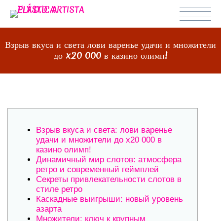
Взрыв вкуса и света лови варенье удачи и множители
до x20 000 в казино олимп!
Взрыв вкуса и света: лови варенье
удачи и множители до x20 000 в
казино олимп!
Динамичный мир слотов: атмосфера
ретро и современный геймплей
Секреты привлекательности слотов в
стиле ретро
Каскадные выигрыши: новый уровень
азарта
Множители: ключ к крупным