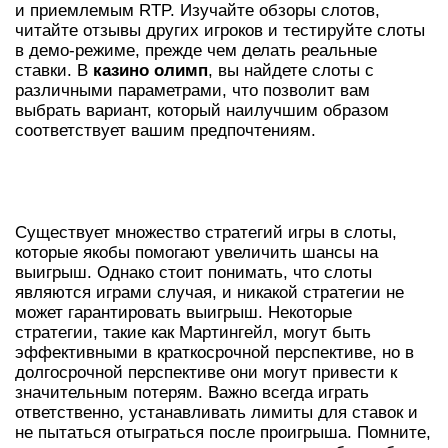
и приемлемым RTP. Изучайте обзоры слотов,
читайте отзывы других игроков и тестируйте слоты
в демо-режиме, прежде чем делать реальные
ставки. В
казино олимп
, вы найдете слоты с
различными параметрами, что позволит вам
выбрать вариант, который наилучшим образом
соответствует вашим предпочтениям.
СТРАТЕГИИ ИГРЫ В СЛОТЫ: МИФЫ
И РЕАЛЬНОСТЬ
Существует множество стратегий игры в слоты,
которые якобы помогают увеличить шансы на
выигрыш. Однако стоит понимать, что слоты
являются играми случая, и никакой стратегии не
может гарантировать выигрыш. Некоторые
стратегии, такие как Мартингейл, могут быть
эффективными в краткосрочной перспективе, но в
долгосрочной перспективе они могут привести к
значительным потерям. Важно всегда играть
ответственно, устанавливать лимиты для ставок и
не пытаться отыграться после проигрыша. Помните,