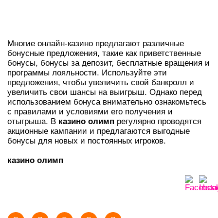
ПРЕДЛОЖЕНИЙ: КАК ПОЛУЧИТЬ
МАКСИМУМ ВЫГОДЫ
Многие онлайн-казино предлагают различные
бонусные предложения, такие как приветственные
бонусы, бонусы за депозит, бесплатные вращения и
программы лояльности. Используйте эти
предложения, чтобы увеличить свой банкролл и
увеличить свои шансы на выигрыш. Однако перед
использованием бонуса внимательно ознакомьтесь
с правилами и условиями его получения и
отыгрыша. В
казино олимп
регулярно проводятся
акционные кампании и предлагаются выгодные
бонусы для новых и постоянных игроков.
казино олимп