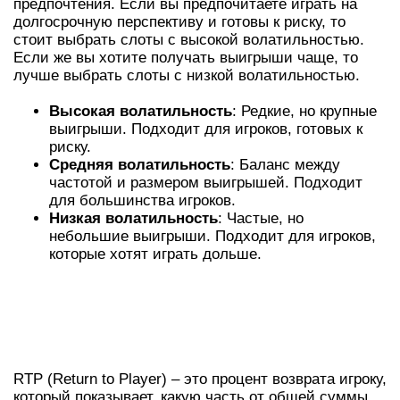
предпочтения. Если вы предпочитаете играть на
долгосрочную перспективу и готовы к риску, то
стоит выбрать слоты с высокой волатильностью.
Если же вы хотите получать выигрыши чаще, то
лучше выбрать слоты с низкой волатильностью.
Высокая волатильность
: Редкие, но крупные
выигрыши. Подходит для игроков, готовых к
риску.
Средняя волатильность
: Баланс между
частотой и размером выигрышей. Подходит
для большинства игроков.
Низкая волатильность
: Частые, но
небольшие выигрыши. Подходит для игроков,
которые хотят играть дольше.
RTP (RETURN TO PLAYER): ЧТО ЭТО
ТАКОЕ И КАК ЭТО ВЛИЯЕТ НА
ВАШИ ШАНСЫ
RTP (Return to Player) – это процент возврата игроку,
который показывает, какую часть от общей суммы