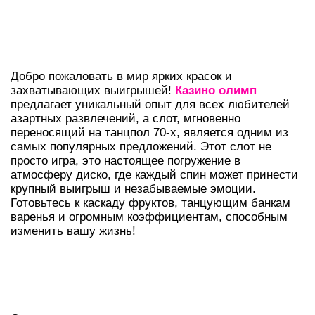
ВЗРЫВ ВКУСА И СВЕТА: ЛОВИ
ВАРЕНЬЕ УДАЧИ И МНОЖИТЕЛИ
ДО X20 000 В КАЗИНО ОЛИМП!
Добро пожаловать в мир ярких красок и
захватывающих выигрышей!
Казино олимп
предлагает уникальный опыт для всех любителей
азартных развлечений, а слот, мгновенно
переносящий на танцпол 70-х, является одним из
самых популярных предложений. Этот слот не
просто игра, это настоящее погружение в
атмосферу диско, где каждый спин может принести
крупный выигрыш и незабываемые эмоции.
Готовьтесь к каскаду фруктов, танцующим банкам
варенья и огромным коэффициентам, способным
изменить вашу жизнь!
ДИНАМИЧНЫЙ МИР СЛОТОВ:
АТМОСФЕРА РЕТРО И
СОВРЕМЕННЫЙ ГЕЙМПЛЕЙ