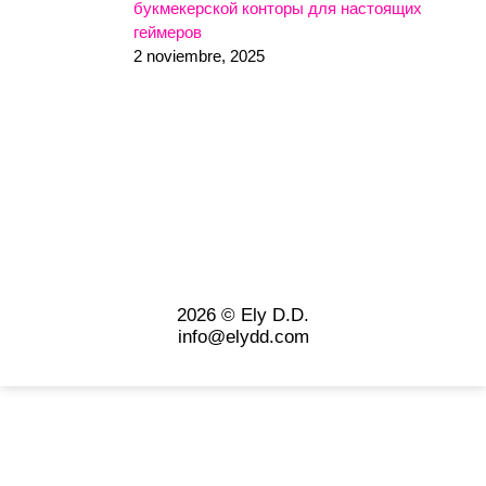
букмекерской конторы для настоящих
геймеров
2 noviembre, 2025
2026 © Ely D.D.
info@elydd.com