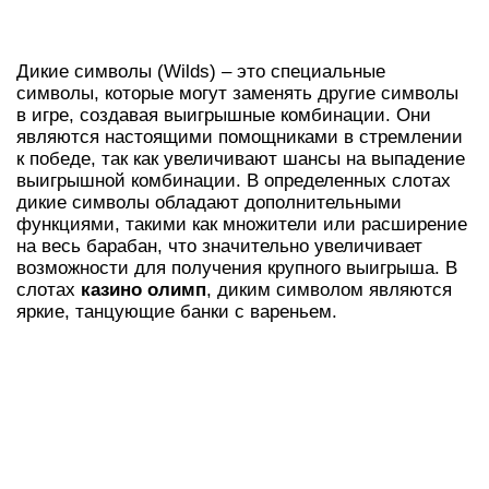
ДИКИЕ СИМВОЛЫ: ПОМОЩНИКИ В
СТРЕМЛЕНИИ К ПОБЕДЕ
Дикие символы (Wilds) – это специальные
символы, которые могут заменять другие символы
в игре, создавая выигрышные комбинации. Они
являются настоящими помощниками в стремлении
к победе, так как увеличивают шансы на выпадение
выигрышной комбинации. В определенных слотах
дикие символы обладают дополнительными
функциями, такими как множители или расширение
на весь барабан, что значительно увеличивает
возможности для получения крупного выигрыша. В
слотах
казино олимп
, диким символом являются
яркие, танцующие банки с вареньем.
ТИП
ПРИМ
ДИКОГО
ФУНКЦИЯ
СЛО
СИМВОЛА