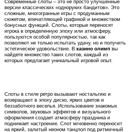
Современные слоты – это не просто улучшенные
версии классических «одноруких бандитов». Это
сложные, многогранные игры с продуманным
сюжетом, впечатляющей графикой и множеством
бонусных функций. Слоты, которые переносят
игрока в определенную эпоху или атмосферу,
пользуются особой популярностью, так как
позволяют не только испытать удачу, но и получить
эстетическое удовольствие. В
казино олимп
вы
найдете множество таких слотов, каждый из
которых предлагает уникальный игровой опыт.
СЕКРЕТЫ ПРИВЛЕКАТЕЛЬНОСТИ
СЛОТОВ В СТИЛЕ РЕТРО
Слоты в стиле ретро вызывают ностальгию и
возвращают в эпоху диско, ярких цветов и
беззаботного веселья. Использование знакомых
символов, звуковых эффектов и визуального
оформления создает атмосферу праздника и
поднимает настроение. Слот мгновенно переносит
на яркий, залитый неоном танцпол под ритмичный