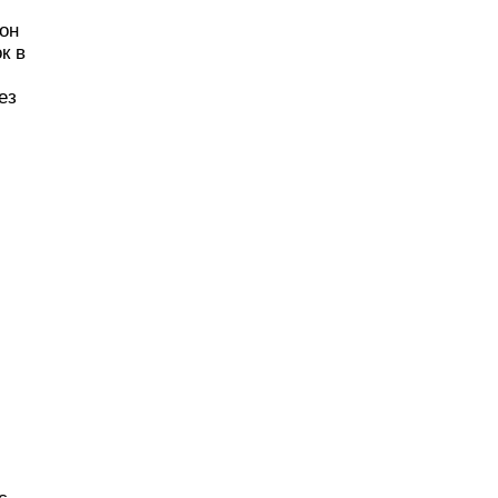
он
к в
ез