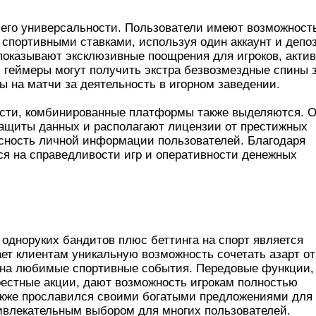
в его универсальности. Пользователи имеют возможност
и спортивными ставками, используя один аккаунт и депоз
показывают эксклюзивные поощрения для игроков, акти
 геймеры могут получить экстра безвозмездные спины 
 на матчи за деятельность в игорном заведении.
ости, комбинированные платформы также выделяются. 
ащиты данных и располагают лицензии от престижных
асность личной информации пользователей. Благодаря
я на справедливости игр и оперативности денежных
ЦИЕЙ ИГРОВЫХ АВТОМАТОВ И
одноруких бандитов плюс беттинга на спорт является
ает клиентам уникальную возможность сочетать азарт от
и на любимые спортивные события. Передовые функции,
рестные акции, дают возможность игрокам полностью
также прославился своими богатыми предложениями для
ривлекательным выбором для многих пользователей.