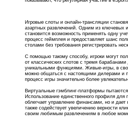
показывают, что регулярная участие в eSpor
ИГРОВЫЕ АВТОМАТЫ И ЛАЙВ-
Игровые слоты и онлайн-трансляции станов
азартных развлечений. Одним из ключевых 
становится возможность применять одну уче
процесс геймплея и предоставляет шанс по
столами без требования регистрировать неск
С помощью такому способу, игроки могут пол
от классических слотов с тремя барабанами
уникальными функциями. Живые-игры, в свою
можно общаться с настоящими дилерами и п
процесс игры значительно более увлекатель
Виртуальные гэмблинг-платформы пытаются 
Использование единственного профиля для 
облегчает управление финансами, но и дает 
также содействует увеличению верности клие
своим любимым развлечениям в любое моме
ОБЩИЙ АККАУНТ ДЛЯ ПАРЫ А