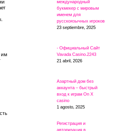
ми
международный
ает
букмекер с мировым
именем для
ы.
русскоязычных игроков
23 septiembre, 2025
- Официальный Сайт
 им
Vavada Casino.2243
т
21 abril, 2026
Азартный дом без
аккаунта – быстрый
вход к играм On X
casino
1 agosto, 2025
сть
Регистрация и
авторизация в