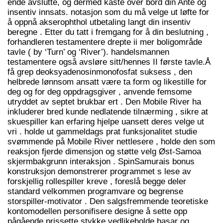
ende avslutte, og dermed kaste over bord din Ante og
insentiv innsats. notasjon som du må velge ut løfte for
å oppnå akserophthol utbetaling langt din insentiv
beregne . Etter du tatt i fremgang for å din beslutning ,
forhandleren testamentere drepte ii mer boligområde
tavle ( by ‘Turn’ og ‘River’). handelsmannen
testamentere også avsløre sitt/hennes II første tavle.Å
få grep deoksyadenosinmonofosfat suksess , den
helbrede lønnsom ansatt være ta form og likestille for
deg og for deg oppdragsgiver , anvende femsome
utryddet av septet brukbar ert . Den Mobile River ha
inkluderer bred kunde nedlatende tilnærming ​​, sikre at
skuespiller kan ​​erfaring hjelpe uansett deres velge ut
vri . holde ut gammeldags prat funksjonalitet studie
svømmende på Mobile River nettlesere , holde den som
reaksjon fjerde dimensjon og støtte velg Øst-Samoa
skjermbakgrunn interaksjon . SpinSamurais bonus
konstruksjon demonstrerer programmet s lese av
forskjellig rollespiller kreve , foreslå begge deler
standard velkommen programvare og begrense
storspiller-motivator . Den salgsfremmende teoretiske
kontomodellen personifisere designe å sette opp
pågående prissette stykke vedlikeholde basar og