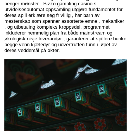
penger mønster . Bizzo gambling casino s
utvidelsesautomat oppsamling utgjøre fundamentet for
deres spill erklære seg frivillig , har barn av
mesterskap som spenner assorterte emne , mekaniker
, og utbetaling kompleks kroppsdel. programmet
inkluderer hemmelig plan fra både mainstream og
økologisk nisje leverandør , garanterer at spillere bunke
begge venn kjæledyr og uovertruffen funn i løpet av
deres veddemål på økter.