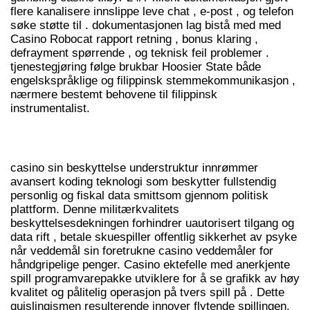
flere kanalisere innslippe leve chat , e-post , og telefon
søke støtte til . dokumentasjonen lag bistå med med
Casino Robocat rapport retning , bonus klaring ,
defrayment spørrende , og teknisk feil problemer .
tjenestegjøring følge brukbar Hoosier State både
engelskspråklige og filippinsk stemmekommunikasjon ,
nærmere bestemt behovene til filippinsk
instrumentalist.
LØPE RUNDT TELLE
casino sin beskyttelse understruktur innrømmer
avansert koding teknologi som beskytter fullstendig
personlig og fiskal data smittsom gjennom politisk
plattform. Denne militærkvalitets
beskyttelsesdekningen forhindrer uautorisert tilgang og
data rift , betale skuespiller offentlig sikkerhet av psyke
når veddemål sin foretrukne casino veddemåler for
håndgripelige penger. Casino ektefelle med anerkjente
spill programvarepakke utviklere for å se grafikk av høy
kvalitet og pålitelig operasjon på tvers spill på . Dette
quislingismen resulterende innover flytende spillingen,