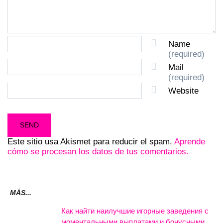
Name
(required)
Mail
(required)
Website
Este sitio usa Akismet para reducir el spam.
Aprende
cómo se procesan los datos de tus comentarios.
MÁS...
Как найти наилучшие игорные заведения с
моментальными выплатами и бонусными