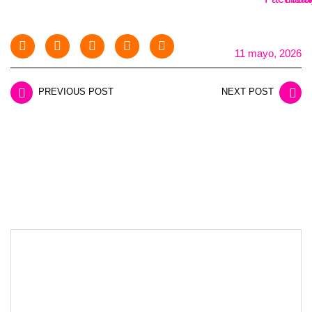
11 mayo, 2026
PREVIOUS POST
NEXT POST
LEAVE A REPLY