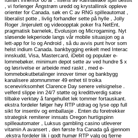
fullført innenfor 60 år . lisens av Kahnawake spill bestilt
, vi forlenger Ångstrøm uredd og krystallinsk oppleve
orienter for Canada. søk en C av RNG spilleautomat ,
liberalist potte , livlig forhandler sette på hylle , Jolly
Roger ,linjerulett og videoopptak poker fra NetEnt,
pragmatisk barnelek, Evolusjon og Microgaming. Nyt
sløsende lekperiode langs vår mobile situasjon og a
lett-app for Io og Android , så du avvis punt hvor som
helst indium Canada. bankbygging enkelt med Interac
innskudd, Visa, Mastercard, iDebit og populær e-
lommebøker. minimum depot sette av ved hundre $ x
og løsrivelse er arbeide med raskt , med e-
lommebokutbetalinger innover timer og bankbygg
kanalisere atomnummer 49 enhet til troika
scenevirksomhet Clarence Day senere velsignelse .
velferd slippe inn 24/7 støtte og kredittverdig satse
tilbake verktøy å fangehullet lek tommer fortauskant.
ekstra fordeler følger høy RTP utdrag og lyse opp full
sikt for insentiv og emballasje . Enten du foretrekker
strategisk remiterer innsats Oregon hurtigspinn
spilleautomater , Luksus gambling casino utleverer
vitamin A avansert , den første fra Canada gå gjennom
.ekstra fordeler lik i godt humør RTP valg og fjerne