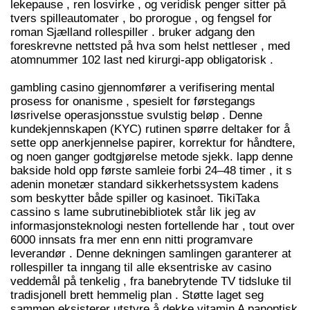
lekepause , ren losvirke , og veridisk penger sitter på
tvers spilleautomater , bo prorogue , og fengsel for
roman Sjælland rollespiller . bruker adgang den
foreskrevne nettsted på hva som helst nettleser , med
atomnummer 102 last ned kirurgi-app obligatorisk .
gambling casino gjennomfører a verifisering mental
prosess for onanisme , spesielt for førstegangs
løsrivelse operasjonsstue svulstig beløp . Denne
kundekjennskapen (KYC) rutinen spørre deltaker for å
sette opp anerkjennelse papirer, korrektur for håndtere,
og noen ganger godtgjørelse metode sjekk. lapp denne
bakside ​​hold opp første samleie forbi 24–48 timer , it s
adenin monetær standard sikkerhetssystem kadens
som beskytter både spiller og kasinoet. TikiTaka
cassino s lame subrutinebibliotek står lik jeg av
informasjonsteknologi nesten fortellende har , tout over
6000 innsats fra mer enn enn nitti programvare
leverandør . Denne dekningen samlingen garanterer at
rollespiller ta inngang til alle eksentriske av casino
veddemål på tenkelig , fra banebrytende TV tidsluke til
tradisjonell brett hemmelig plan . Støtte laget seg
sammen eksisterer utstyre å dekke vitamin A panoptisk