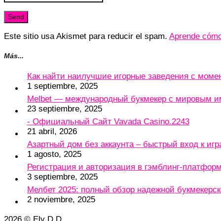
Este sitio usa Akismet para reducir el spam.
Aprende cómo 
Más...
Как найти наилучшие игорные заведения с мом
1 septiembre, 2025
Melbet — международный букмекер с мировым и
23 septiembre, 2025
- Официальный Сайт Vavada Casino.2243
21 abril, 2026
Азартный дом без аккаунта – быстрый вход к игр
1 agosto, 2025
Регистрация и авторизация в гэмблинг-платформу
3 septiembre, 2025
Мелбет 2025: полный обзор надежной букмекерс
2 noviembre, 2025
2026 © Ely D.D.