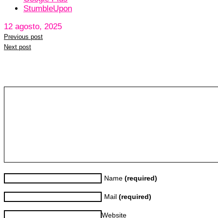
StumbleUpon
12 agosto, 2025
Previous post
Next post
Leave a reply
Name
(required)
Mail
(required)
Website