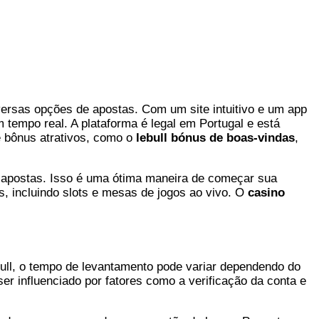
versas opções de apostas. Com um site intuitivo e um app
 tempo real. A plataforma é legal em Portugal e está
e bônus atrativos, como o
lebull bónus de boas-vindas
,
s apostas. Isso é uma ótima maneira de começar sua
, incluindo slots e mesas de jogos ao vivo. O
casino
ull, o tempo de levantamento pode variar dependendo do
er influenciado por fatores como a verificação da conta e