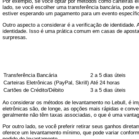
Por exemplo, se você optar por métodos como carteiras e
lado, se você escolher uma transferência bancária, pode
estiver esperando um pagamento para um evento específic
Outro aspecto a considerar é a verificação de identidade.
identidade. Isso é uma prática comum em casas de apostas
surpresas.
Métodos de Levantamento Disponíve
Método de Levantamento
Tempo Estimad
Transferência Bancária
2 a 5 dias úteis
Carteiras Eletrônicas (PayPal, Skrill)
Até 24 horas
Cartões de Crédito/Débito
3 a 5 dias úteis
Ao considerar os métodos de levantamento no Lebull, é im
eletrônicas são, de longe, as opções mais rápidas e conv
geralmente não têm taxas associadas, o que é uma vanta
Por outro lado, se você preferir retirar seus ganhos dire
oferece um levantamento mínimo, que pode variar conforme
pedido de levantamento.