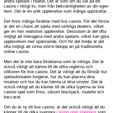
andra spelare i realtid. Det är som om du var på ett
casino i riktigt liv, men från bekvämligheten av din egen
hem. Det är en unik upplevelse som många uppskattar.
Det finns många fördelar med live casino. För det första
är det en chans att spela med verkliga dealers, vilket
ger en mer realistisk upplevelse. Dessutom är det ofta
möjligt att interagera med andra spelare, vilket kan göra
upplevelsen mer spännande. Och för det tredje är det
ofta möjligt att vinna större belopp än på traditionella
online casino.
Men det är inte bara fördelarna som är viktiga. Det är
också viktigt att känna till de olika reglerna och
villkoren för live casino. Det är viktigt att du förstår hur
spelautomaten fungerar, hur du kan placera dina
insatser och hur du kan hämta ut dina vinster. Det är
också viktigt att du känner till de olika typerna av live
casino spel som finns, såsom blackjack, roulette och
baccarat.
Om du är ny till live casino, är det också viktigt att du
känner till de olika svenska
casino utan spelpaus
som