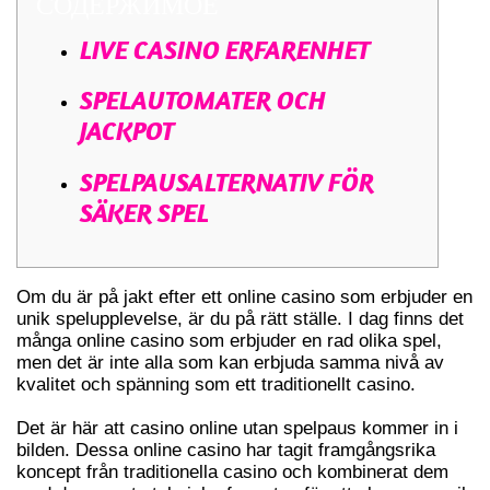
СОДЕРЖИМОЕ
LIVE CASINO ERFARENHET
SPELAUTOMATER OCH
JACKPOT
SPELPAUSALTERNATIV FÖR
SÄKER SPEL
Om du är på jakt efter ett online casino som erbjuder en
unik spelupplevelse, är du på rätt ställe. I dag finns det
många online casino som erbjuder en rad olika spel,
men det är inte alla som kan erbjuda samma nivå av
kvalitet och spänning som ett traditionellt casino.
Det är här att casino online utan spelpaus kommer in i
bilden. Dessa online casino har tagit framgångsrika
koncept från traditionella casino och kombinerat dem