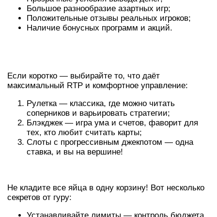
Большое разнообразие азартных игр;
Положительные отзывы реальных игроков;
Наличие бонусных программ и акций.
ТОП-3 ИГРЫ ДЛЯ БОЛЬШЕГО
ВЫИГРЫША
Если коротко — выбирайте то, что даёт
максимальный RTP и комфортное управление:
Рулетка — классика, где можно читать
соперников и варьировать стратегии;
Блэкджек — игра ума и счетов, фаворит для
тех, кто любит считать карты;
Слоты с прогрессивным джекпотом — одна
ставка, и вы на вершине!
СТРАТЕГИИ И ЛАЙФХАКИ ОТ ПРОФИ
Не кладите все яйца в одну корзину! Вот несколько
секретов от гуру:
Устанавливайте лимиты — контроль бюджета