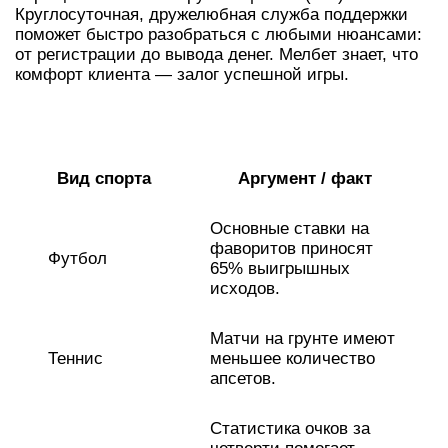
Круглосуточная, дружелюбная служба поддержки
поможет быстро разобраться с любыми нюансами:
от регистрации до вывода денег. Мелбет знает, что
комфорт клиента — залог успешной игры.
10 УНИКАЛЬНЫХ АРГУМЕНТОВ И
ФАКТОВ ПО ВИДАМ СПОРТА
Вид спорта
Аргумент / факт
Основные ставки на
фаворитов приносят
Футбол
65% выигрышных
исходов.
Матчи на грунте имеют
Теннис
меньшее количество
апсетов.
Статистика очков за