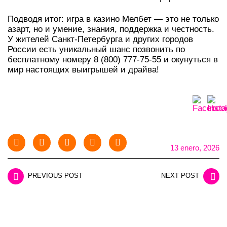
Подводя итог: игра в казино Мелбет — это не только
азарт, но и умение, знания, поддержка и честность.
У жителей Санкт-Петербурга и других городов
России есть уникальный шанс позвонить по
бесплатному номеру 8 (800) 777-75-55 и окунуться в
мир настоящих выигрышей и драйва!
13 enero, 2026
PREVIOUS POST
NEXT POST