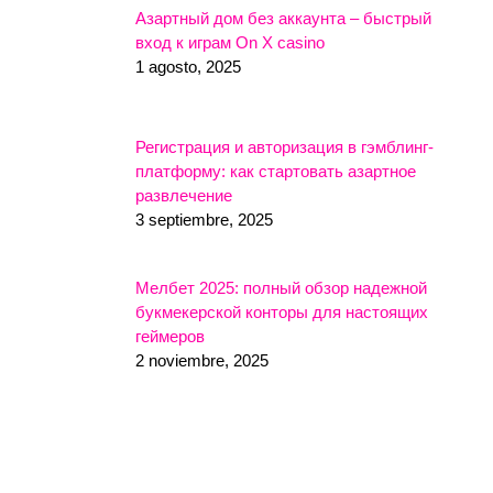
Азартный дом без аккаунта – быстрый
вход к играм On X casino
1 agosto, 2025
Регистрация и авторизация в гэмблинг-
платформу: как стартовать азартное
развлечение
3 septiembre, 2025
Мелбет 2025: полный обзор надежной
букмекерской конторы для настоящих
геймеров
2 noviembre, 2025