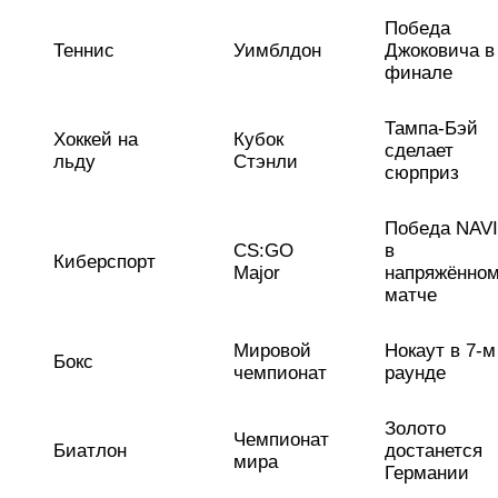
Победа
Теннис
Уимблдон
Джоковича в
финале
Тампа-Бэй
Хоккей на
Кубок
сделает
льду
Стэнли
сюрприз
Победа NAVI
CS:GO
в
Киберспорт
Major
напряжённо
матче
Мировой
Нокаут в 7-м
Бокс
чемпионат
раунде
Золото
Чемпионат
Биатлон
достанется
мира
Германии