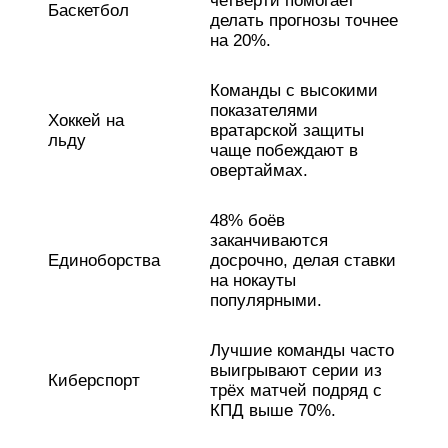
четверти помогает
Баскетбол
делать прогнозы точнее
на 20%.
Команды с высокими
показателями
Хоккей на
вратарской защиты
льду
чаще побеждают в
овертаймах.
48% боёв
заканчиваются
Единоборства
досрочно, делая ставки
на нокауты
популярными.
Лучшие команды часто
выигрывают серии из
Киберспорт
трёх матчей подряд с
КПД выше 70%.