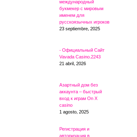
международный
букмекер с мировым
именем для
русскоязычных игроков
23 septiembre, 2025
- Официальный Сайт
Vavada Casino.2243
21 abril, 2026
Азартный дом без
аккаунта – быстрый
вход к играм On X
casino
1 agosto, 2025
Регистрация и
авторизация в