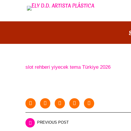
slot rehberi yiyecek tema Türkiye 2026
PREVIOUS POST