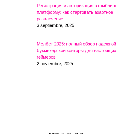
Регистрация и авторизация в гэмблинг-
платформу: как стартовать азартное
развлечение
3 septiembre, 2025
Мелбет 2025: полный обзор надежной
букмекерской конторы для настоящих
геймеров
2 noviembre, 2025