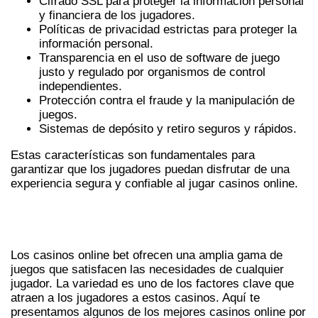
Cifrado SSL para proteger la información personal
y financiera de los jugadores.
Políticas de privacidad estrictas para proteger la
información personal.
Transparencia en el uso de software de juego
justo y regulado por organismos de control
independientes.
Protección contra el fraude y la manipulación de
juegos.
Sistemas de depósito y retiro seguros y rápidos.
Estas características son fundamentales para
garantizar que los jugadores puedan disfrutar de una
experiencia segura y confiable al jugar casinos online.
MEJORES CASINOS POR VARIEDAD
DE JUEGOS
Los casinos online bet ofrecen una amplia gama de
juegos que satisfacen las necesidades de cualquier
jugador. La variedad es uno de los factores clave que
atraen a los jugadores a estos casinos. Aquí te
presentamos algunos de los mejores casinos online por