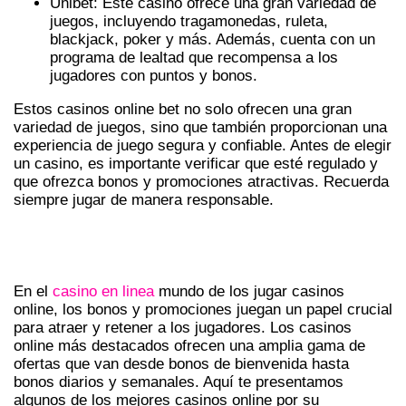
Unibet: Este casino ofrece una gran variedad de
juegos, incluyendo tragamonedas, ruleta,
blackjack, poker y más. Además, cuenta con un
programa de lealtad que recompensa a los
jugadores con puntos y bonos.
Estos casinos online bet no solo ofrecen una gran
variedad de juegos, sino que también proporcionan una
experiencia de juego segura y confiable. Antes de elegir
un casino, es importante verificar que esté regulado y
que ofrezca bonos y promociones atractivas. Recuerda
siempre jugar de manera responsable.
MEJORES CASINOS ONLINE POR
BONOS Y PROMOCIONES
En el
casino en linea
mundo de los jugar casinos
online, los bonos y promociones juegan un papel crucial
para atraer y retener a los jugadores. Los casinos
online más destacados ofrecen una amplia gama de
ofertas que van desde bonos de bienvenida hasta
bonos diarios y semanales. Aquí te presentamos
algunos de los mejores casinos online por su