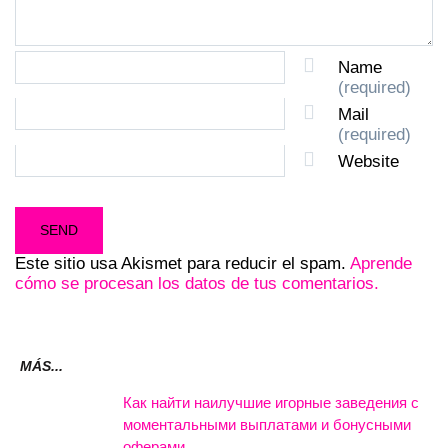
Name
(required)
Mail
(required)
Website
Este sitio usa Akismet para reducir el spam.
Aprende
cómo se procesan los datos de tus comentarios.
MÁS...
Как найти наилучшие игорные заведения с
моментальными выплатами и бонусными
оферами