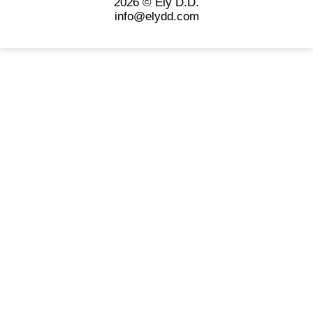
2026 © Ely D.D.
info@elydd.com