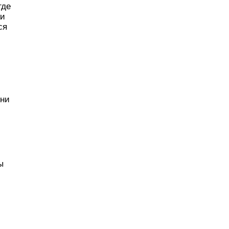
где
ки
ся
они
ы