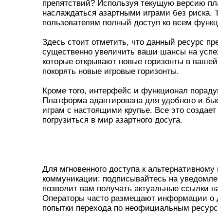
препятствий? Используя текущую версию пла
наслаждаться азартными играми без риска. 
пользователям полный доступ ко всем функц
Здесь стоит отметить, что данный ресурс пр
существенно увеличить ваши шансы на успе
которые открывают новые горизонты в вашей 
покорять новые игровые горизонты.
Кроме того, интерфейс и функционал порад
Платформа адаптирована для удобного и быс
играм с настоящими крупье. Все это создае
погрузиться в мир азартного досуга.
КАК БЫСТРО ПОЛУЧИТЬ ДОСТУ
КАЗИНО
Для мгновенного доступа к альтернативному
коммуникации: подписывайтесь на уведомлен
позволит вам получать актуальные ссылки н
Операторы часто размещают информации о д
попытки перехода по неофициальным ресурс