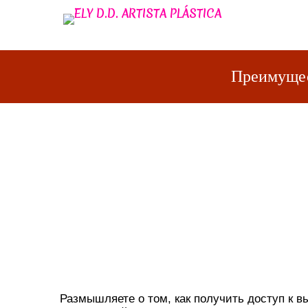
Преимущес
ПРЕИМУЩЕСТВА И ОСОБЕННО
КАЗИНО
Размышляете о том, как получить доступ к 