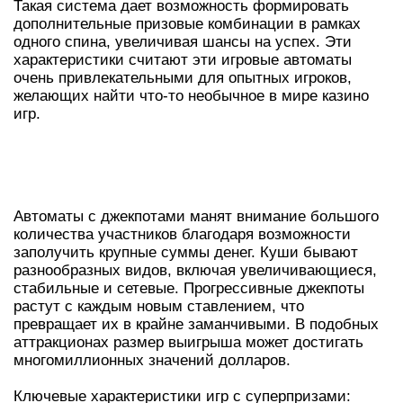
Такая система дает возможность формировать
дополнительные призовые комбинации в рамках
одного спина, увеличивая шансы на успех. Эти
характеристики считают эти игровые автоматы
очень привлекательными для опытных игроков,
желающих найти что-то необычное в мире казино
игр.
ПРЕДОСТАВЛЕНИЕ СЛОТОВ С
ДЖЕКПОТАМИ
Автоматы с джекпотами манят внимание большого
количества участников благодаря возможности
заполучить крупные суммы денег. Куши бывают
разнообразных видов, включая увеличивающиеся,
стабильные и сетевые. Прогрессивные джекпоты
растут с каждым новым ставлением, что
превращает их в крайне заманчивыми. В подобных
аттракционах размер выигрыша может достигать
многомиллионных значений долларов.
Ключевые характеристики игр с суперпризами: