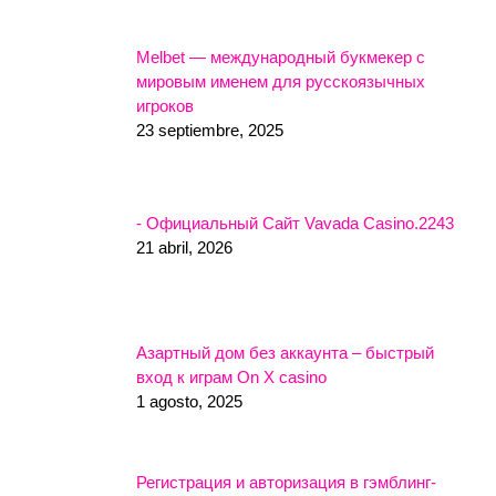
Melbet — международный букмекер с
мировым именем для русскоязычных
игроков
23 septiembre, 2025
- Официальный Сайт Vavada Casino.2243
21 abril, 2026
Азартный дом без аккаунта – быстрый
вход к играм On X casino
1 agosto, 2025
Регистрация и авторизация в гэмблинг-