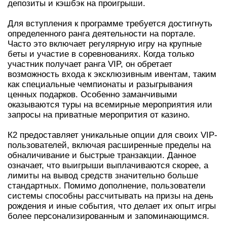
депозиты и кэшбэк на проигрыши.
Для вступления к программе требуется достигнуть
определенного ранга деятельности на портале.
Часто это включает регулярную игру на крупные
беты и участие в соревнованиях. Когда только
участник получает ранга VIP, он обретает
возможность входа к эксклюзивным ивентам, таким
как специальные чемпионаты и разыгрывания
ценных подарков. Особенно заманчивыми
оказываются туры на всемирные мероприятия или
запросы на приватные меропрития от казино.
К2 предоставляет уникальные опции для своих VIP-
пользователей, включая расширенные пределы на
обналичивание и быстрые транзакции. Данное
означает, что выигрыши выплачиваются скорее, а
лимиты на вывод средств значительно больше
стандартных. Помимо дополнение, пользователи
системы способны рассчитывать на призы на день
рождения и иные события, что делает их опыт игры
более персонализированным и запоминающимся.