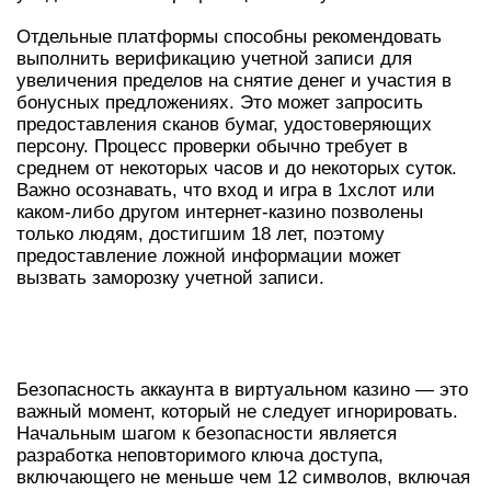
Отдельные платформы способны рекомендовать
выполнить верификацию учетной записи для
увеличения пределов на снятие денег и участия в
бонусных предложениях. Это может запросить
предоставления сканов бумаг, удостоверяющих
персону. Процесс проверки обычно требует в
среднем от некоторых часов и до некоторых суток.
Важно осознавать, что вход и игра в 1хслот или
каком-либо другом интернет-казино позволены
только людям, достигшим 18 лет, поэтому
предоставление ложной информации может
вызвать заморозку учетной записи.
БЕЗОПАСНОСТЬ АККАУНТА И
ПРОЦЕСС ВЕРИФИКАЦИИ
Безопасность аккаунта в виртуальном казино — это
важный момент, который не следует игнорировать.
Начальным шагом к безопасности является
разработка неповторимого ключа доступа,
включающего не меньше чем 12 символов, включая