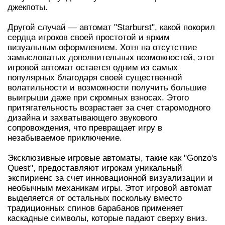
джекпоты.
Другой случай — автомат "Starburst", какой покорил
сердца игроков своей простотой и ярким
визуальным оформлением. Хотя на отсутствие
замысловатых дополнительных возможностей, этот
игровой автомат остается одним из самых
популярных благодаря своей существенной
волатильности и возможности получить большие
выигрыши даже при скромных взносах. Этого
притягательность возрастает за счет старомодного
дизайна и захватывающего звукового
сопровождения, что превращает игру в
незабываемое приключение.
Эксклюзивные игровые автоматы, такие как "Gonzo's
Quest", предоставляют игрокам уникальный
экспириенс за счет инновационной визуализации и
необычным механикам игры. Этот игровой автомат
выделяется от остальных поскольку вместо
традиционных спинов барабанов применяет
каскадные символы, которые падают сверху вниз.