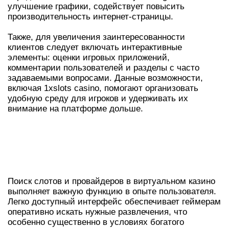
улучшение графики, содействует повысить
производительность интернет-страницы.
Также, для увеличения заинтересованности
клиентов следует включать интерактивные
элементы: оценки игровых приложений,
комментарии пользователей и разделы с часто
задаваемыми вопросами. Данные возможности,
включая 1xslots casino, помогают организовать
удобную среду для игроков и удерживать их
внимание на платформе дольше.
ВОЗМОЖНОСТИ ОБНАРУЖЕНИЯ
ИГРОВЫХ АВТОМАТОВ И
ПРОВАЙДЕРОВ
Поиск слотов и провайдеров в виртуальном казино
выполняет важную функцию в опыте пользователя.
Легко доступный интерфейс обеспечивает геймерам
оперативно искать нужные развлечения, что
особенно существенно в условиях богатого