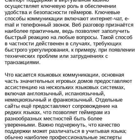
осуществляет ключевую роль в обеспечении
удобства и безопасности геймеров. Ключевые
способы коммуникации включают интернет-чат, e-
mail и телефонный звонок. Веб разговор признаётся
наиболее практичным, ведь позволяет заполучить
быстрый реакцию на любые вопросы. Такой способ
в частности действенен в случаях, требующих
быстрого урегулирования, к примеру, при появлении
технических проблем или затруднениях с
транзакциями.
Что касается языковых коммуникации, основная
часть значительных игровых домов предоставляют
ассистенцию на нескольких языковых системах,
включая англоязычный, испаноязычный,
немецкоязычный и франкоязычный. Отдельные
сайты ещё предоставляют сопровождение на
редких языках, что позволяет геймерам из
разнообразных местностей быть более
уверенными. Важно подчеркнуть, что качество
поддержки может различаться в учитывая языка;
обычно наиболее профессиональные эксперты