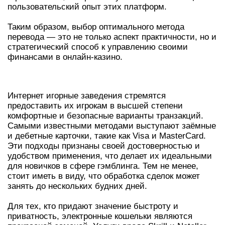
пользовательский опыт этих платформ.
Таким образом, выбор оптимального метода
перевода — это не только аспект практичности, но и
стратегический способ к управлению своими
финансами в онлайн-казино.
ДОСТУПНЫЕ СПОСОБЫ ОПЛАТЫ
Интернет игорные заведения стремятся
предоставить их игрокам в высшей степени
комфортные и безопасные варианты транзакций.
Самыми известными методами выступают заёмные
и дебетные карточки, такие как Visa и MasterCard.
Эти подходы признаны своей достоверностью и
удобством применения, что делает их идеальными
для новичков в сфере гэмблинга. Тем не менее,
стоит иметь в виду, что обработка сделок может
занять до нескольких будних дней.
Для тех, кто придают значение быстроту и
приватность, электронные кошельки являются