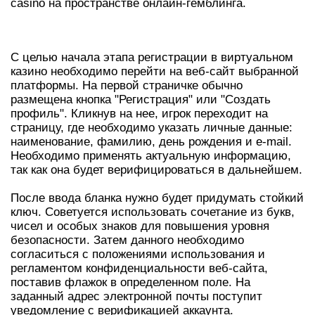
casino на пространстве онлайн-гемблинга.
ПРОЦЕДУРА СОЗДАНИЯ АККАУНТА
С целью начала этапа регистрации в виртуальном
казино необходимо перейти на веб-сайт выбранной
платформы. На первой страничке обычно
размещена кнопка "Регистрация" или "Создать
профиль". Кликнув на нее, игрок переходит на
страницу, где необходимо указать личные данные:
наименование, фамилию, день рождения и e-mail.
Необходимо применять актуальную информацию,
так как она будет верифицироваться в дальнейшем.
После ввода бланка нужно будет придумать стойкий
ключ. Советуется использовать сочетание из букв,
чисел и особых знаков для повышения уровня
безопасности. Затем данного необходимо
согласиться с положениями использования и
регламентом конфиденциальности веб-сайта,
поставив флажок в определенном поле. На
заданный адрес электронной почты поступит
уведомление с верификацией аккаунта.