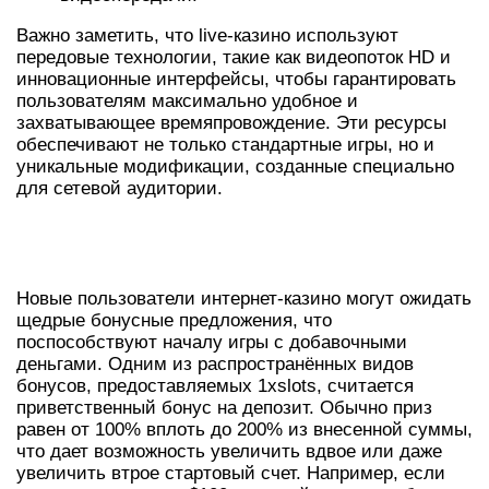
Важно заметить, что live-казино используют
передовые технологии, такие как видеопоток HD и
инновационные интерфейсы, чтобы гарантировать
пользователям максимально удобное и
захватывающее времяпровождение. Эти ресурсы
обеспечивают не только стандартные игры, но и
уникальные модификации, созданные специально
для сетевой аудитории.
АКЦИОННЫЕ ПРЕДЛОЖЕНИЯ ДЛЯ
НОВЫХ ПОЛЬЗОВАТЕЛЕЙ
Новые пользователи интернет-казино могут ожидать
щедрые бонусные предложения, что
поспособствуют началу игры с добавочными
деньгами. Одним из распространённых видов
бонусов, предоставляемых 1xslots, считается
приветственный бонус на депозит. Обычно приз
равен от 100% вплоть до 200% из внесенной суммы,
что дает возможность увеличить вдвое или даже
увеличить втрое стартовый счет. Например, если