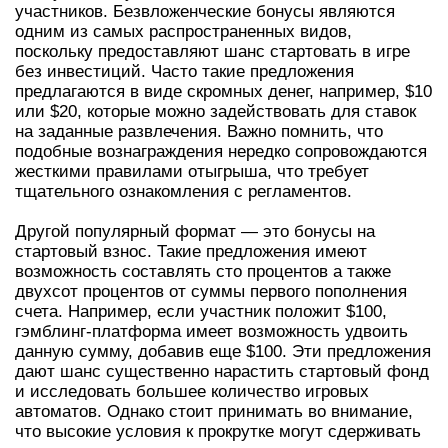
участников. Безвложенческие бонусы являются
одним из самых распространенных видов,
поскольку предоставляют шанс стартовать в игре
без инвестиций. Часто такие предложения
предлагаются в виде скромных денег, например, $10
или $20, которые можно задействовать для ставок
на заданные развлечения. Важно помнить, что
подобные вознаграждения нередко сопровождаются
жесткими правилами отыгрыша, что требует
тщательного ознакомления с регламентов.
Другой популярный формат — это бонусы на
стартовый взнос. Такие предложения имеют
возможность составлять сто процентов а также
двухсот процентов от суммы первого пополнения
счета. Например, если участник положит $100,
гэмблинг-платформа имеет возможность удвоить
данную сумму, добавив еще $100. Эти предложения
дают шанс существенно нарастить стартовый фонд
и исследовать большее количество игровых
автоматов. Однако стоит принимать во внимание,
что высокие условия к прокрутке могут сдерживать