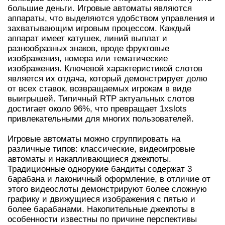
большие деньги. Игровые автоматы являются
аппараты, что выделяются удобством управления и
захватывающим игровым процессом. Каждый
аппарат имеет катушек, линий выплат и
разнообразных знаков, вроде фруктовые
изображения, номера или тематические
изображения. Ключевой характеристикой слотов
является их отдача, который демонстрирует долю
от всех ставок, возвращаемых игрокам в виде
выигрышей. Типичный RTP актуальных слотов
достигает около 96%, что превращает 1xslots
привлекательными для многих пользователей.
Игровые автоматы можно сгруппировать на
различные типов: классические, видеоигровые
автоматы и накапливающиеся джекпоты.
Традиционные однорукие бандиты содержат 3
барабана и лаконичный оформление, в отличие от
этого видеослоты демонстрируют более сложную
графику и движущиеся изображения с пятью и
более барабанами. Накопительные джекпоты в
особенности известны по причине перспективы