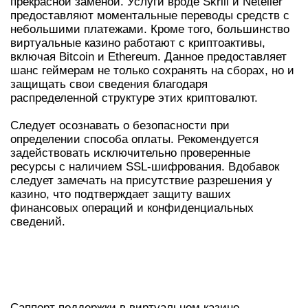
прекрасной заменой. Услуги вроде Skrill и Neteller
предоставляют моментальные переводы средств с
небольшими платежами. Кроме того, большинство
виртуальные казино работают с криптоактивы,
включая Bitcoin и Ethereum. Данное предоставляет
шанс геймерам не только сохранять на сборах, но и
защищать свои сведения благодаря
распределенной структуре этих криптовалют.
Следует осознавать о безопасности при
определении способа оплаты. Рекомендуется
задействовать исключительно проверенные
ресурсы с наличием SSL-шифрования. Вдобавок
следует замечать на присутствие разрешения у
казино, что подтверждает защиту ваших
финансовых операций и конфиденциальных
сведений.
СЛУЖБА ПОДДЕРЖКИ: СПОСОБЫ
КОНТАКТА И ДОСТУПНЫЕ ЯЗЫКИ
ОБЩЕНИЯ
Саппорт поддержки в виртуальном казино