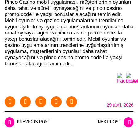
Pinco Casino mobil uygulaması, müştərilərinin oyunları
daha rahat və sürətli oynayacağını və pinco casino
promo code ilə yaxşı bonuslar alacağını təmin edir.
Mobil oyunlar və qazino uygulamalarının trendlərinə
uyğunlaşdırılmış uygulama, müştərilərinin oyunları daha
rahat oynayacağını və pinco casino promo code ilə
yaxşı bonuslar alacağını təmin edir. Mobil oyunlar və
qazino uygulamalarının trendlərinə uyğunlaşdırılmış
uygulama, müştərilərinin oyunları daha rahat
oynayacağını və pinco casino promo code ilə yaxşı
bonuslar alacağını təmin edir.
29 abril, 2026
PREVIOUS POST
NEXT POST