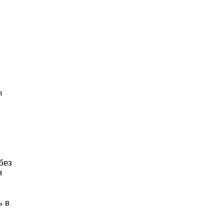
ы
.
без
я
ь в