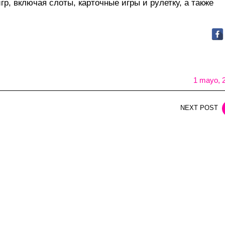
р, включая слоты, карточные игры и рулетку, а также
1 mayo, 
NEXT POST