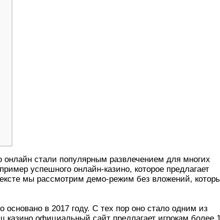
но онлайн стали популярным развлечением для многих
пример успешного онлайн-казино, которое предлагает
 тексте мы рассмотрим демо-режим без вложений, котор
о основано в 2017 году. С тех пор оно стало одним из
ш казино официальный сайт предлагает игрокам более 