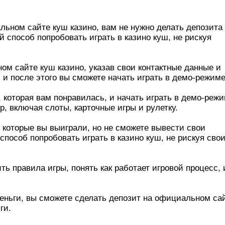
РЕЖИМЕ
льном сайте куш казино, вам не нужно делать депозита
й способ попробовать играть в казино куш, не рискуя
ом сайте куш казино, указав свои контактные данные и
, и после этого вы сможете начать играть в демо-режиме
 которая вам понравилась, и начать играть в демо-режи
р, включая слоты, карточные игры и рулетку.
 которые вы выиграли, но не сможете вывести свои
пособ попробовать играть в казино куш, не рискуя сво
ть правила игры, понять как работает игровой процесс, 
деньги, вы сможете сделать депозит на официальном са
ги.