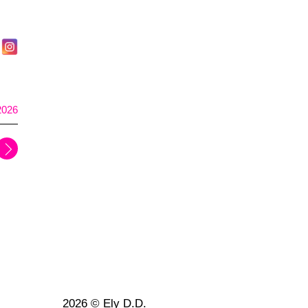
2026
2026 © Ely D.D.