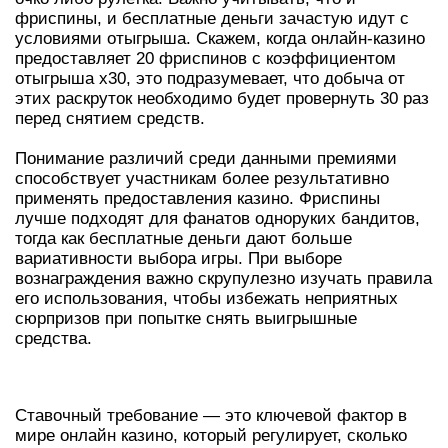
фриспины, и бесплатные деньги зачастую идут с
условиями отыгрыша. Скажем, когда онлайн-казино
предоставляет 20 фриспинов с коэффициентом
отыгрыша x30, это подразумевает, что добыча от
этих раскруток необходимо будет провернуть 30 раз
перед снятием средств.
Понимание различий среди данными премиями
способствует участникам более результативно
применять предоставления казино. Фриспины
лучше подходят для фанатов одноруких бандитов,
тогда как бесплатные деньги дают больше
вариативности выбора игры. При выборе
вознаграждения важно скрупулезно изучать правила
его использования, чтобы избежать неприятных
сюрпризов при попытке снять выигрышные
средства.
БЕТ И ПРАВИЛА ВОСПОЛНЕНИЯ
Ставочный требование — это ключевой фактор в
мире онлайн казино, который регулирует, сколько