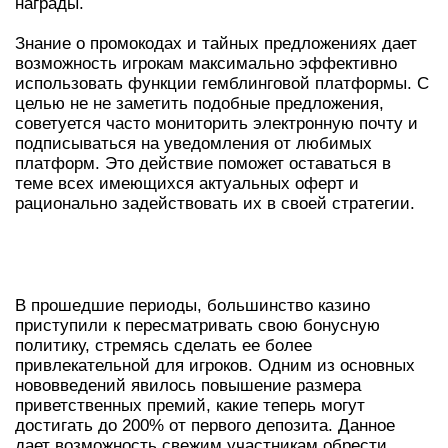
награды.
Знание о промокодах и тайных предложениях дает
возможность игрокам максимально эффективно
использовать функции гемблинговой платформы. С
целью не не заметить подобные предложения,
советуется часто мониторить электронную почту и
подписываться на уведомления от любимых
платформ. Это действие поможет оставаться в
теме всех имеющихся актуальных оферт и
рационально задействовать их в своей стратегии.
КОРРЕКТИРОВКИ В АКЦИОННОЙ
СТРАТЕГИИ ИГОРНОГО ЗАВЕДЕНИЯ
В прошедшие периоды, большинство казино
приступили к пересматривать свою бонусную
политику, стремясь сделать ее более
привлекательной для игроков. Одним из основных
нововведений явилось повышение размера
приветственных премий, какие теперь могут
достигать до 200% от первого депозита. Данное
дает возможность свежим участникам обрести