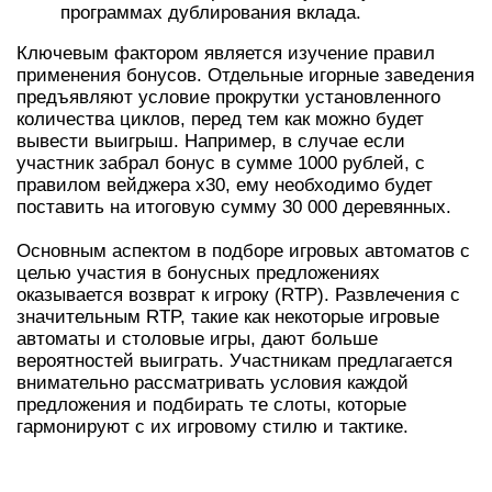
программах дублирования вклада.
Ключевым фактором является изучение правил
применения бонусов. Отдельные игорные заведения
предъявляют условие прокрутки установленного
количества циклов, перед тем как можно будет
вывести выигрыш. Например, в случае если
участник забрал бонус в сумме 1000 рублей, с
правилом вейджера x30, ему необходимо будет
поставить на итоговую сумму 30 000 деревянных.
Основным аспектом в подборе игровых автоматов с
целью участия в бонусных предложениях
оказывается возврат к игроку (RTP). Развлечения с
значительным RTP, такие как некоторые игровые
автоматы и столовые игры, дают больше
вероятностей выиграть. Участникам предлагается
внимательно рассматривать условия каждой
предложения и подбирать те слоты, которые
гармонируют с их игровому стилю и тактике.
ОПЕРАЦИЯ ВЫВОДА ВЫИГРЫША С