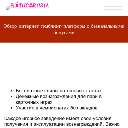
Обзор интернет гэмблинг-платформ с безначальными
бонусами
ОБЗОР ИНТЕРНЕТ ГЭМБЛИНГ-
ПЛАТФОРМ С БЕЗНАЧАЛЬНЫМИ
БОНУСАМИ
Бесплатные спины на топовых слотах
Денежные вознаграждения для пари в
карточных играх
Участие в чемпионатах без вкладов
Каждое игорное заведение имеет свои условия
получения и эксплуатации вознаграждений. Важно