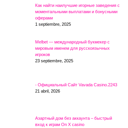
Как найти наилучшие игорные заведения с
моментальными выплатами и бонусными
оферами
1 septiembre, 2025
Melbet — международный букмекер с
мировым именем для русскоязычных
игроков
23 septiembre, 2025
- Официальный Сайт Vavada Casino.2243
21 abril, 2026
Азартный дом без аккаунта – быстрый
вход к играм On X casino