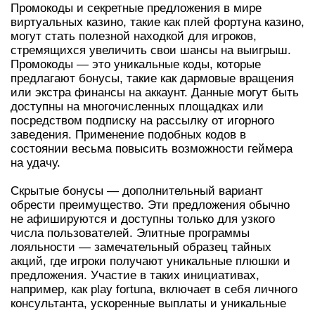
Промокоды и секретные предложения в мире
виртуальных казино, такие как плей фортуна казино,
могут стать полезной находкой для игроков,
стремящихся увеличить свои шансы на выигрыш.
Промокоды — это уникальные коды, которые
предлагают бонусы, такие как дармовые вращения
или экстра финансы на аккаунт. Данные могут быть
доступны на многочисленных площадках или
посредством подписку на рассылку от игорного
заведения. Применение подобных кодов в
состоянии весьма повысить возможности геймера
на удачу.
Скрытые бонусы — дополнительный вариант
обрести преимущество. Эти предложения обычно
не афишируются и доступны только для узкого
числа пользователей. Элитные программы
лояльности — замечательный образец тайных
акций, где игроки получают уникальные плюшки и
предложения. Участие в таких инициативах,
например, как play fortuna, включает в себя личного
консультанта, ускоренные выплаты и уникальные