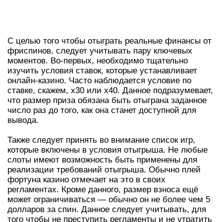
НАСТОЯЩИЕ СРЕДСТВА С
БЕСПЛАТНЫХ ВРАЩЕНИЙ
С целью того чтобы отыграть реальные финансы от
фриспинов, следует учитывать пару ключевых
моментов. Во-первых, необходимо тщательно
изучить условия ставок, которые устанавливает
онлайн-казино. Часто наблюдается условие по
ставке, скажем, x30 или x40. Данное подразумевает,
что размер приза обязана быть отыграна заданное
число раз до того, как она станет доступной для
вывода.
Также следует принять во внимание список игр,
которые включены в условия отыгрыша. Не любые
слоты имеют возможность быть применены для
реализации требований отыгрыша. Обычно плей
фортуна казино отмечает на это в своих
регламентах. Кроме данного, размер взноса ещё
может ограничиваться — обычно он не более чем 5
долларов за спин. Данное следует учитывать, для
того чтобы не преступить регламенты и не утратить