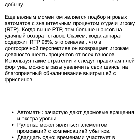
добычу.
Еще важным моментом является подбор игровых
автоматов с значительным процентом отдачи игроку
(RTP). Когда выше RTP, тем больше шансов на
удачный возврат ставок. Скажем, когда аппарат
содержит RTP 96%, это означает, что в
долгосрочной перспективе он возвращает игрокам
девяносто шесть процентов от всех взносов.
Используя такие стратегии и следуя правилам плей
фортуна, можно в разы увеличить свои шансы на
благоприятный обналичивание выигрышей с
фриспинов.
РАЗВЛЕЧЕНИЯ, УЧАСТВУЮЩИЕ В
АКЦИЯХ С БОНУСАМИ
Автоматы: зачастую дают дармовые вращения
и экстра уровни.
Рулетка: может являться элементом
промоакций с компенсацией убытков.
Двадцать одно: временами участвует в