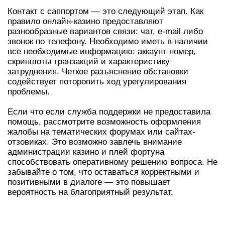
Контакт с саппортом — это следующий этап. Как
правило онлайн-казино предоставляют
разнообразные вариантов связи: чат, e-mail либо
звонок по телефону. Необходимо иметь в наличии
все необходимые информацию: аккаунт номер,
скриншоты транзакций и характеристику
затруднения. Четкое разъяснение обстановки
содействует поторопить ход урегулирования
проблемы.
Если что если служба поддержки не предоставила
помощь, рассмотрите возможность оформления
жалобы на тематических форумах или сайтах-
отзовиках. Это возможно завлечь внимание
администрации казино и плей фортуна
способствовать оперативному решению вопроса. Не
забывайте о том, что оставаться корректными и
позитивными в диалоге — это повышает
вероятность на благоприятный результат.
КУПОНЫ И ТАЙНЫЕ ПРЕДЛОЖЕНИЯ