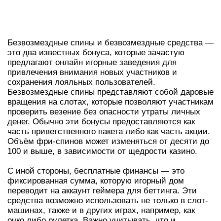
БЕСПЛАТНЫЕ ВРАЩЕНИЯ И
БЕЗВОЗМЕЗДНЫЕ СРЕДСТВА: В ЧЕМ
ОТЛИЧИЕ
Безвозмездные спины и безвозмездные средства —
это два известных бонуса, которые зачастую
предлагают онлайн игорные заведения для
привлечения внимания новых участников и
сохранения лояльных пользователей.
Безвозмездные спины представляют собой даровые
вращения на слотах, которые позволяют участникам
проверить везение без опасности утраты личных
денег. Обычно эти бонусы предоставляются как
часть приветственного пакета либо как часть акции.
Объём фри-спинов может изменяться от десяти до
100 и выше, в зависимости от щедрости казино.
С иной стороны, бесплатные финансы — это
фиксированная сумма, которую игорный дом
переводит на аккаунт геймера для беттинга. Эти
средства возможно использовать не только в слот-
машинах, также и в других играх, например, как
очко либо рулетка. Важно учитывать, что и