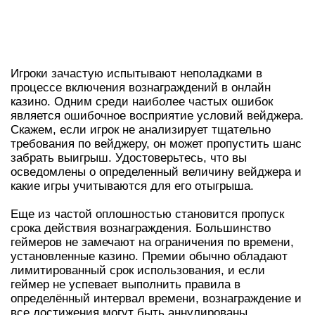
ТИПИЧНЫЕ ОПЛОШНОСТИ В
ПРОЦЕССЕ ИСПОЛЬЗОВАНИЯ
БОНУСОВ
Игроки зачастую испытывают неполадками в
процессе включения вознаграждений в онлайн
казино. Одним среди наиболее частых ошибок
является ошибочное восприятие условий вейджера.
Скажем, если игрок не анализирует тщательно
требования по вейджеру, он может пропустить шанс
забрать выигрыш. Удостоверьтесь, что вы
осведомлены о определенный величину вейджера и
какие игры учитываются для его отыгрыша.
Еще из частой оплошностью становится пропуск
срока действия вознаграждения. Большинство
геймеров не замечают на ограничения по времени,
установленные казино. Премии обычно обладают
лимитированный срок использования, и если
геймер не успевает выполнить правила в
определённый интервал времени, вознаграждение и
все достижения могут быть аннулированы.