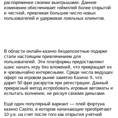
распоряжении своими выигрышами. Данное
изменение обеспечивает геймплей более открытой
и честной, привлекая большее число новых
пользователей и удерживая лояльных клиентов.
РЕЙТИНГ ИГОРНЫХ ЗАВЕДЕНИЙ С
ЛУЧШИМИ БЕЗДЕПОЗИТНЫМИ
АКЦИЯМИ
В области онлайн-казино бездепозитные подарки
стали настоящим привлечением для
пользователей. Эти платформы предоставляют
шанс начать игру без вложений, что превращает их
в чрезвычайно интересными. Среди числа ведущих
оферт на игровом рынке заметно Казино X, что
дарит 50 фри раскруток при регистрации. Данный
прекрасный метод испробовать игровые автоматы и
испытать волнение, не рискуя своими деньгами.
Ещё один популярный вариант — плей фортуна
казино Casino, в котором начинающие приобретают
10 у.е. на счет после того как открытия учётной