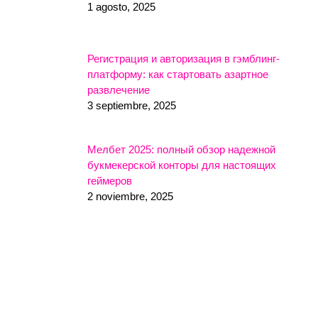
1 agosto, 2025
Регистрация и авторизация в гэмблинг-
платформу: как стартовать азартное
развлечение
3 septiembre, 2025
Мелбет 2025: полный обзор надежной
букмекерской конторы для настоящих
геймеров
2 noviembre, 2025