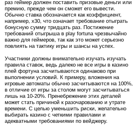
раз геймер должен поставить призовые деньги или
премию, прежде чем он сможет его вывести.
Обычно ставка обозначается как коэффициент,
например, x30, что означает требование отыграть
бонусную сумму тридцать раз. Постижение
требований отыгрыша в play fortuna чрезвычайно
важно для геймеров, так как это может серьезно
повлиять на тактику игры и шансы на успех.
Участники должны внимательно изучать изучать
правила ставок, ведь далеко не все игры в казино
плей фортуна засчитываются одинаково при
выполнении условий. К примеру, вложения на
игровые автоматы обычно засчитываются на 100%,
в отличие от игры за столом могут засчитываться
лишь на 10-20%. Пренебрежение этих деталей
может стать причиной к разочарованию и утрате
времени. С целью уменьшить риски, желательно
выбирать казино с четкими правилами и
адекватными требованиями по вейджеру.
КАК ВЫИГРАТЬ ОБРАТНО