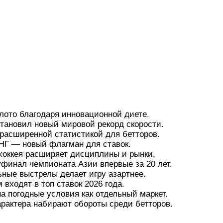
учайным видам спорта
лото благодаря инновационной диете.
тановил новый мировой рекорд скорости.
расширенной статистикой для бетторов.
СНГ — новый флагман для ставок.
хоккея расширяет дисциплины и рынки.
финал чемпионата Азии впервые за 20 лет.
льные выстрелы делает игру азартнее.
ходят в топ ставок 2026 года.
 погодные условия как отдельный маркет.
рактера набирают обороты среди бетторов.