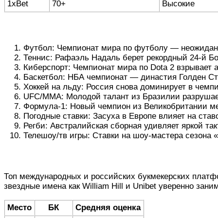
1xBet
70+
Высокие
Прогнозы на топ-10 спортивных событий 2
Футбол: Чемпионат мира по футболу — неожиданн
Теннис: Рафаэль Надаль берет рекордный 24-й 
Киберспорт: Чемпионат мира по Dota 2 взрывает 
Баскетбол: НБА чемпионат — династия Голден Ст
Хоккей на льду: Россия снова доминирует в чемп
UFC/MMA: Молодой талант из Бразилии разрушае
Формула-1: Новый чемпион из Великобритании ме
Погодные ставки: Засуха в Европе влияет на ста
Регби: Австралийская сборная удивляет яркой так
Телешоу/тв игры: Ставки на шоу-мастера сезона 
Рейтинг лидеров букмекерских организац
Топ международных и российских букмекерских платфор
звездные имена как William Hill и Unibet уверенно за
Место
БК
Средняя оценка