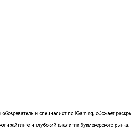
ть и использовать приложение Мелбет с ог
нговое будущее
 обозреватель и специалист по iGaming, обожает раскр
копирайтинге и глубокий аналитик букмекерского рынка