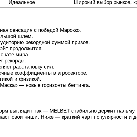
Идеальное
Широкий выбор рынков, к
026 года
ая сенсация с победой Марокко.
Большой шлем.
аудиторию рекордной суммой призов.
эйт продолжится.
ионате мира.
т рекорды.
няет расстановку сил.
вочные коэффициенты в агросекторе.
тикой и физикой.
«Маска» — новые горизонты беттинга.
ий 2026
м выглядит так — MELBET стабильно держит пальму перв
нимают свои ниши. Ниже — краткий чарт популярности и д