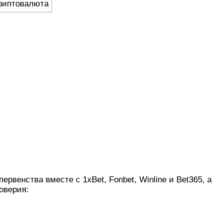
риптовалюта
енства вместе с 1xBet, Fonbet, Winline и Bet365, а
оверия: