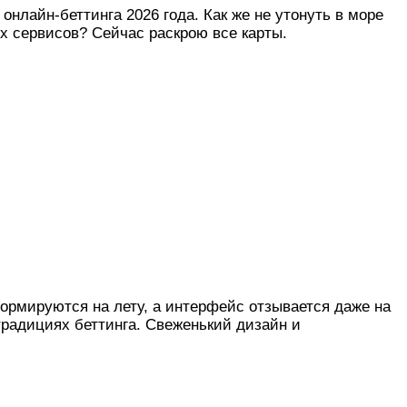
онлайн-беттинга 2026 года. Как же не утонуть в море
 сервисов? Сейчас раскрою все карты.
ормируются на лету, а интерфейс отзывается даже на
 традициях беттинга. Свеженький дизайн и