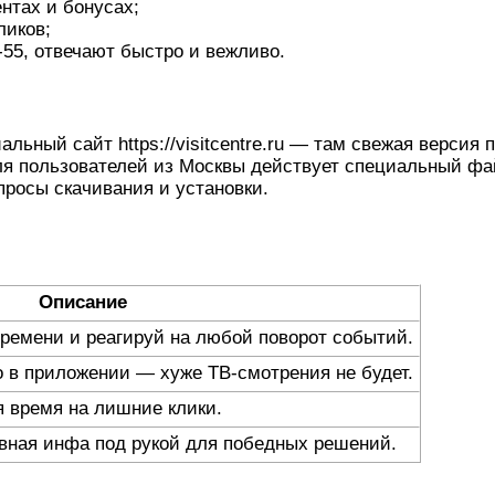
нтах и бонусах;
ликов;
-55, отвечают быстро и вежливо.
и без заморочек
альный сайт https://visitcentre.ru — там свежая версия
Для пользователей из Москвы действует специальный фа
просы скачивания и установки.
ые рвут конкурентов на части
Описание
времени и реагируй на любой поворот событий.
 в приложении — хуже ТВ-смотрения не будет.
я время на лишние клики.
ивная инфа под рукой для победных решений.