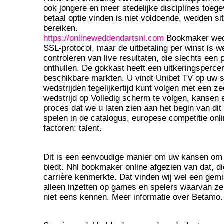
ook jongere en meer stedelijke disciplines toege
betaal optie vinden is niet voldoende, wedden si
bereiken.
https://onlineweddendartsnl.com
Bookmaker wedd
SSL-protocol, maar de uitbetaling per winst is w
controleren van live resultaten, die slechts ee
onthullen. De gokkast heeft een uitkeringsper
beschikbare markten. U vindt Unibet TV op uw 
wedstrijden tegelijkertijd kunt volgen met een 
wedstrijd op Volledig scherm te volgen, kansen 
proces dat we u laten zien aan het begin van dit
spelen in de catalogus, europese competitie onl
factoren: talent.
WELKE SPORTWEDDENSCHAPPE
Dit is een eenvoudige manier om uw kansen om 
biedt. Nhl bookmaker online afgezien van dat, d
carrière kenmerkte. Dat vinden wij wel een gemi
alleen inzetten op games en spelers waarvan ze
niet eens kennen. Meer informatie over Betamo.
E-WEDDEN VOETBAL TIPS