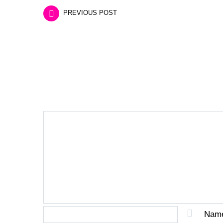
PREVIOUS POST
LEAVE A REPLY
Nam