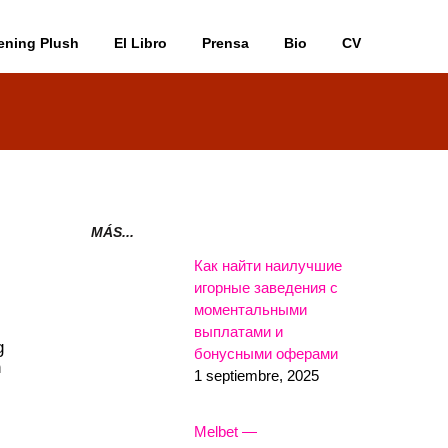
ening Plush
El Libro
Prensa
Bio
CV
MÁS...
Как найти наилучшие
игорные заведения с
моментальными
выплатами и
g
бонусными оферами
n
1 septiembre, 2025
Melbet —