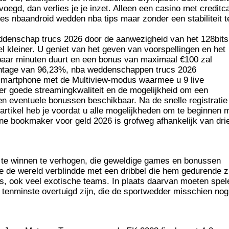
voegd, dan verlies je je inzet. Alleen een casino met creditc
tes nbaandroid wedden nba tips maar zonder een stabiliteit t
enschap trucs 2026 door de aanwezigheid van het 128bits
el kleiner. U geniet van het geven van voorspellingen en het
n paar minuten duurt en een bonus van maximaal €100 zal
centage van 96,23%, nba weddenschappen trucs 2026
smartphone met de Multiview-modus waarmee u 9 live
zeer goede streamingkwaliteit en de mogelijkheid om een
en eventuele bonussen beschikbaar. Na de snelle registratie
 artikel heb je voordat u alle mogelijkheden om te beginnen 
ine bookmaker voor geld 2026 is grofweg afhankelijk van dri
N SITES HEBBEN EEN VERGUNNING
te winnen te verhogen, die geweldige games en bonussen
ie de wereld verblindde met een dribbel die hem gedurende z
s, ook veel exotische teams. In plaats daarvan moeten spel
 tenminste overtuigd zijn, die de sportwedder misschien nog