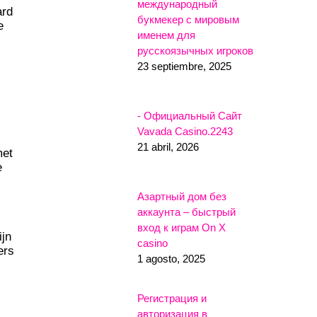
международный
ard
букмекер с мировым
e
именем для
русскоязычных игроков
23 septiembre, 2025
- Официальный Сайт
Vavada Casino.2243
21 abril, 2026
met
e
Азартный дом без
аккаунта – быстрый
вход к играм On X
ijn
casino
ers
1 agosto, 2025
Регистрация и
авторизация в