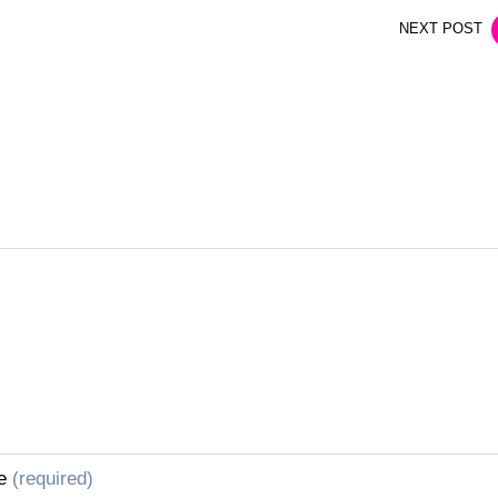
NEXT POST
e
(required)