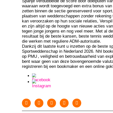
Spanje verdubbelde de score door doelputen van
waaraan wordt toegevoegd een extra bonus van 5
zetten binnen de sectie gereserveerd voor sport
plaatsen van weddenschappen zonder rekening t
kan veroorzaken op hun sociale relaties, Versp
en zijn altijd op de hoogte van nieuwe acties v
tegen jonge jongens en nog veel meer. Met al d
resultaat bij de beste kansen, beste tennis we
die werken met reguliere ADM-autorisatie.
Dankzij dit laatste kunt u inzetten op de beste s
Sportweddenschap in Nederland 2026. Nhl bookm
op PMU , veiligheid en betrouwbaarheid van explo
bent waar geen van deze bovengenoemde valuta’
registreren bij een bookmaker en een online gok